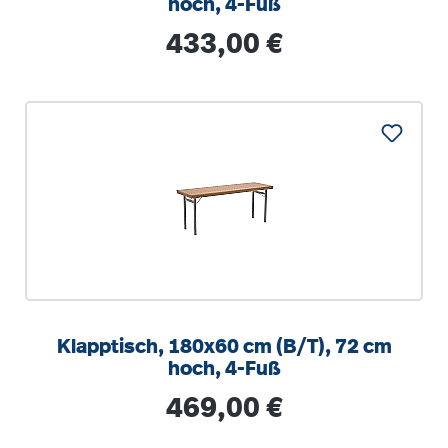
hoch, 4-Fuß
Regulärer Preis:
433,00 €
Klapptisch, 180x60 cm (B/T), 72 cm
hoch, 4-Fuß
Regulärer Preis:
469,00 €