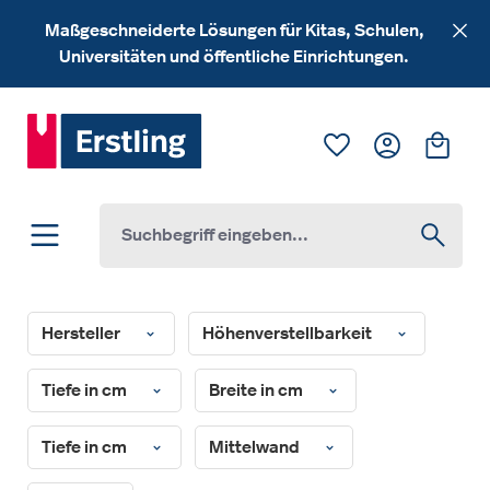
Zum Hauptinhalt springen
Maßgeschneiderte Lösungen für Kitas, Schulen,
Universitäten und öffentliche Einrichtungen.
Du hast 0 Produk
Ware
Hersteller
Höhenverstellbarkeit
Tiefe in cm
Breite in cm
Tiefe in cm
Mittelwand