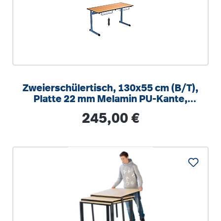
Zweierschülertisch, 130x55 cm (B/T),
Platte 22 mm Melamin PU-Kante,
höhenverstellbar 58-82cm
Regulärer Preis:
245,00 €