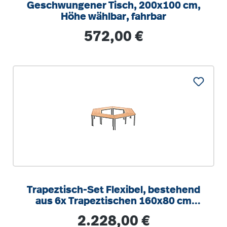
Geschwungener Tisch, 200x100 cm,
Höhe wählbar, fahrbar
Regulärer Preis:
572,00 €
Trapeztisch-Set Flexibel, bestehend
aus 6x Trapeztischen 160x80 cm
(B/T), 72 cm hoch
Regulärer Preis:
2.228,00 €