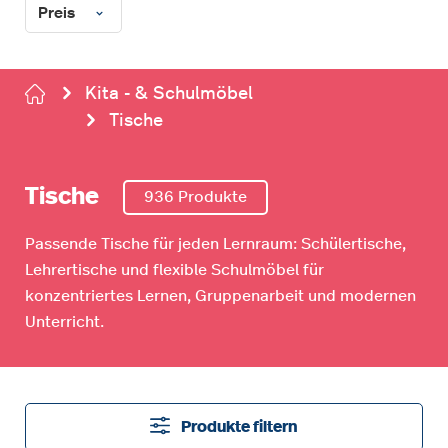
Preis
Kita - & Schulmöbel
Tische
Tische
936 Produkte
Passende Tische für jeden Lernraum: Schülertische,
Lehrertische und flexible Schulmöbel für
konzentriertes Lernen, Gruppenarbeit und modernen
Unterricht.
Produkte filtern