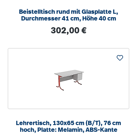
Beistelltisch rund mit Glasplatte L,
Durchmesser 41 cm, Höhe 40 cm
Regulärer Preis:
302,00 €
Lehrertisch, 130x65 cm (B/T), 76 cm
hoch, Platte: Melamin, ABS-Kante