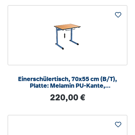
Einerschülertisch, 70x55 cm (B/T),
Platte: Melamin PU-Kante,
höhenverstellbar 58-82cm
Regulärer Preis:
220,00 €