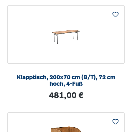
Klapptisch, 200x70 cm (B/T), 72 cm
hoch, 4-Fuß
Regulärer Preis:
481,00 €