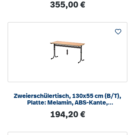
Regulärer Preis:
355,00 €
Zweierschülertisch, 130x55 cm (B/T),
Platte: Melamin, ABS-Kante,
höhenverstellbar
Regulärer Preis:
194,20 €