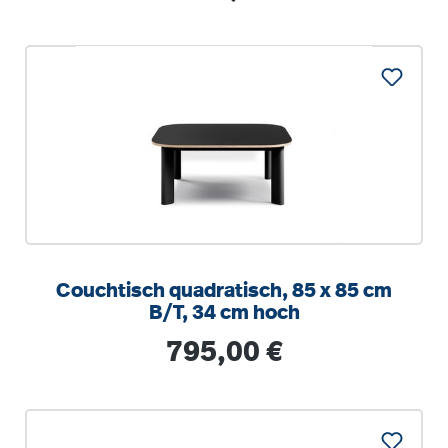
Couchtisch quadratisch, 85 x 85 cm
B/T, 34 cm hoch
Regulärer Preis:
795,00 €