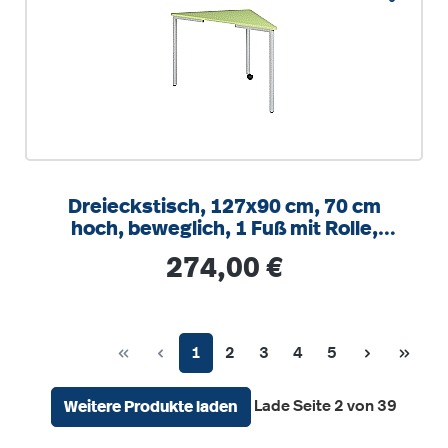
Dreieckstisch, 127x90 cm, 70 cm
hoch, beweglich, 1 Fuß mit Rolle,
Schiene für Schub
Regulärer Preis:
274,00 €
Seite
Seite
Seite
Seite
Seite
1
2
3
4
5
Lade Seite 2 von 39
Weitere Produkte laden