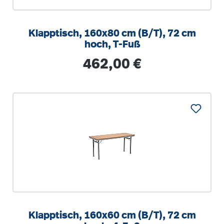
Klapptisch, 160x80 cm (B/T), 72 cm
hoch, T-Fuß
Regulärer Preis:
462,00 €
Klapptisch, 160x60 cm (B/T), 72 cm