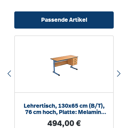
Produktgalerie überspringen
Passende Artikel
Lehrertisch, 130x65 cm (B/T),
76 cm hoch, Platte: Melamin,
PU-Kante
Regulärer Preis:
494,00 €