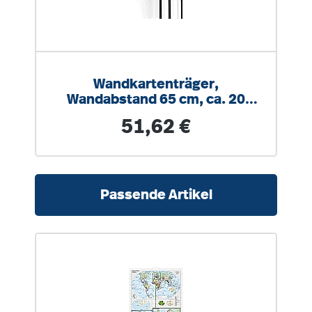
Wandkartenträger,
Wandabstand 65 cm, ca. 20
Karten oder Rollbilder
Regulärer Preis:
51,62 €
Produktgalerie überspringen
Passende Artikel