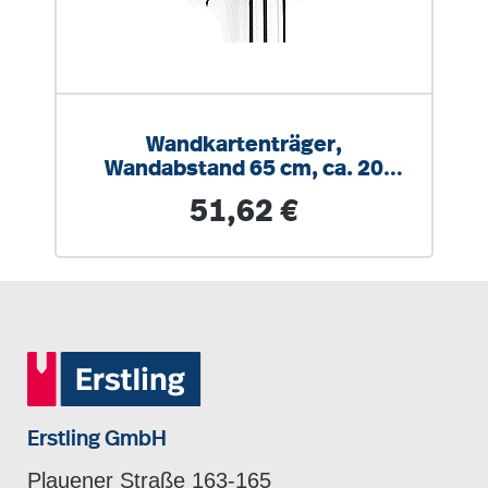
Wandkartenträger,
Wandabstand 65 cm, ca. 20
Karten oder Rollbilder
Regulärer Preis:
51,62 €
Erstling GmbH
Plauener Straße 163-165