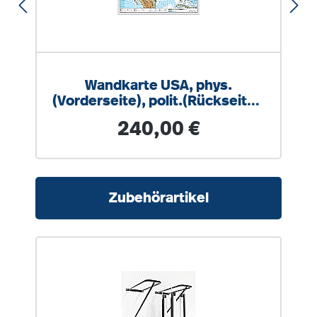
Wandkarte USA, phys.
(Vorderseite), polit.(Rückseite),
187x148cm
Regulärer Preis:
240,00 €
Produktgalerie überspringen
Zubehörartikel