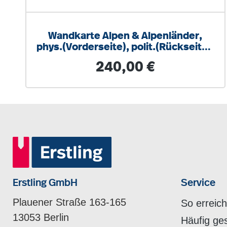
Wandkarte Alpen & Alpenländer,
phys.(Vorderseite), polit.(Rückseite),
181x140 cm
Regulärer Preis:
240,00 €
Erstling GmbH
Service
Plauener Straße 163-165
So erreic
13053 Berlin
Häufig ge