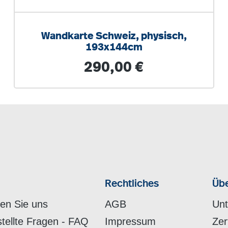
Wandkarte Schweiz, physisch,
193x144cm
Regulärer Preis:
290,00 €
Rechtliches
Übe
hen Sie uns
AGB
Un
stellte Fragen - FAQ
Impressum
Zer