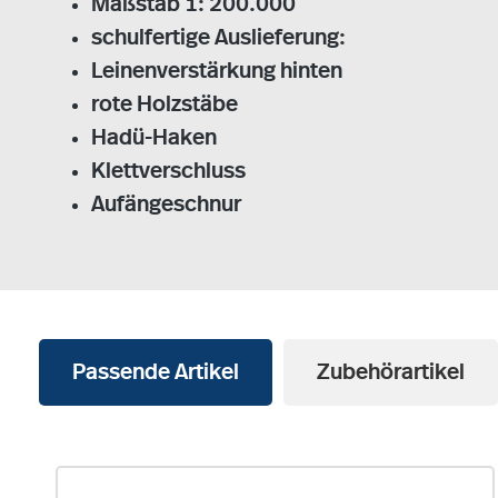
Maßstab 1: 200.000
schulfertige Auslieferung:
Leinenverstärkung hinten
rote Holzstäbe
Hadü-Haken
Klettverschluss
Aufängeschnur
Passende Artikel
Zubehörartikel
Produktgalerie überspringen