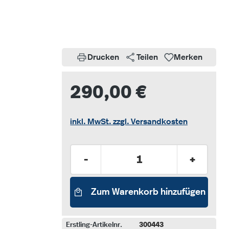
Drucken
Teilen
Merken
290,00 €
inkl. MwSt. zzgl. Versandkosten
Produkt Anzahl: Gib den gew
-
+
Zum Warenkorb hinzufügen
Erstling-Artikelnr.
300443