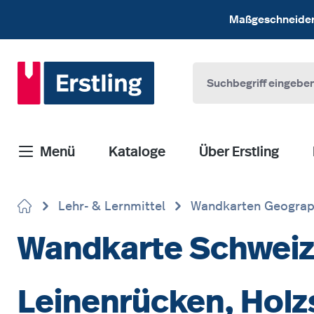
 Hauptinhalt springen
Zur Suche springen
Zur Hauptnavigation springen
Maßgeschneiderte
Menü
Kataloge
Über Erstling
Lehr- & Lernmittel
Wandkarten Geograp
Wandkarte Schweiz
Leinenrücken, Hol