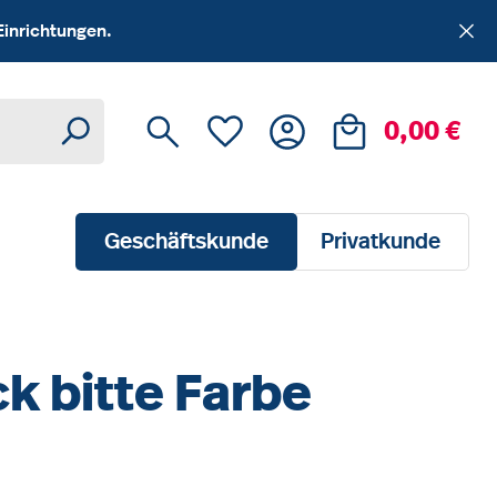
Einrichtungen.
Du hast 0 Produkte auf dem Me
Ware
0,00 €
Geschäftskunde
Privatkunde
k bitte Farbe