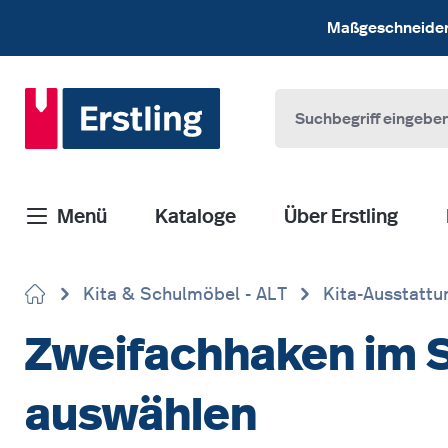
 Hauptinhalt springen
Zur Suche springen
Zur Hauptnavigation springen
Maßgeschneiderte
Menü
Kataloge
Über Erstling
Kita & Schulmöbel - ALT
Kita-Ausstattu
Zweifachhaken im Se
auswählen