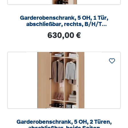
Garderobenschrank, 5 OH, 1 Tür,
abschließbar, rechts, B/H/T
60x190x50cm
Regulärer Preis:
630,00 €
Garderobenschrank, 5 OH, 2 Türen,