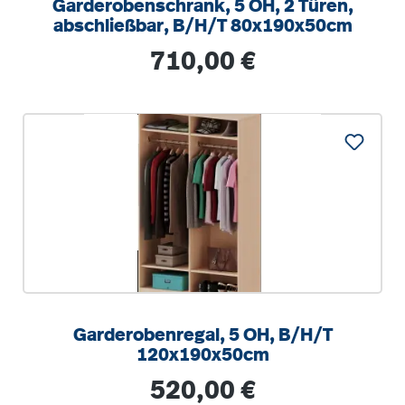
Garderobenschrank, 5 OH, 2 Türen,
abschließbar, B/H/T 80x190x50cm
Regulärer Preis:
710,00 €
Garderobenregal, 5 OH, B/H/T
120x190x50cm
Regulärer Preis:
520,00 €