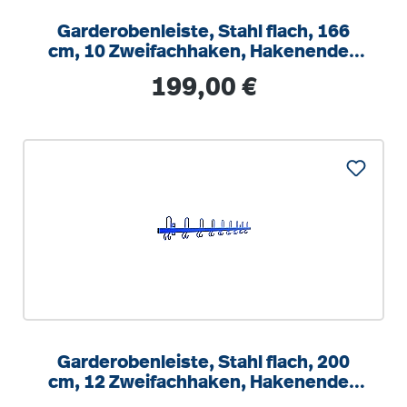
Garderobenleiste, Stahl flach, 166
cm, 10 Zweifachhaken, Hakenenden
zur Wand
Regulärer Preis:
199,00 €
Garderobenleiste, Stahl flach, 200
cm, 12 Zweifachhaken, Hakenenden
nach vorn zeig.