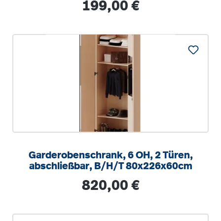
Regulärer Preis:
199,00 €
Garderobenschrank, 6 OH, 2 Türen,
abschließbar, B/H/T 80x226x60cm
Regulärer Preis:
820,00 €