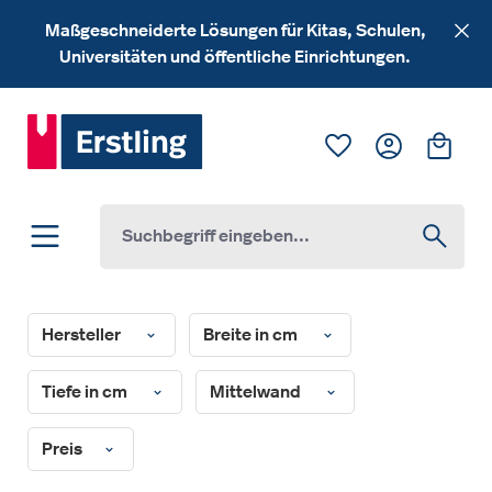
Zum Hauptinhalt springen
Maßgeschneiderte Lösungen für Kitas, Schulen,
Universitäten und öffentliche Einrichtungen.
Du hast 0 Produk
Ware
Hersteller
Breite in cm
Tiefe in cm
Mittelwand
Preis