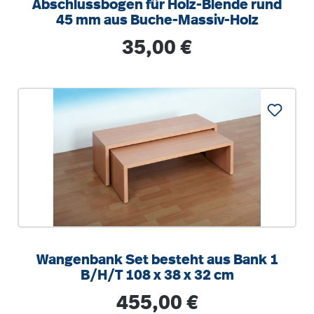
Abschlussbogen für Holz-Blende rund
45 mm aus Buche-Massiv-Holz
Regulärer Preis:
35,00 €
Wangenbank Set besteht aus Bank 1
B/H/T 108 x 38 x 32 cm
Regulärer Preis:
455,00 €