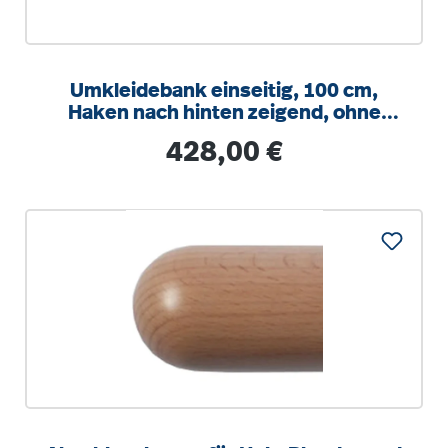
Umkleidebank einseitig, 100 cm,
Haken nach hinten zeigend, ohne
Schuhrost
Regulärer Preis:
428,00 €