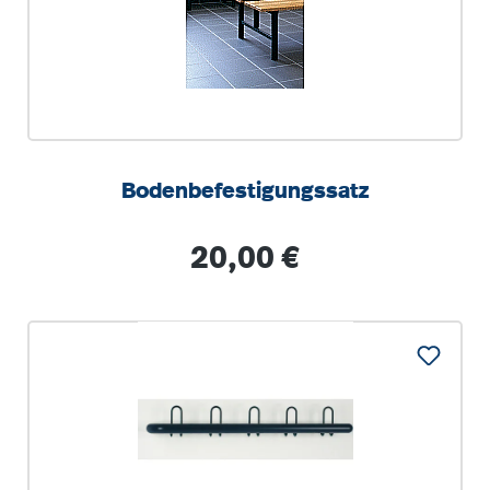
Bodenbefestigungssatz
Regulärer Preis:
20,00 €