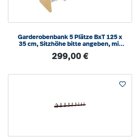
Garderobenbank 5 Plätze BxT 125 x
35 cm, Sitzhöhe bitte angeben, mit
integrierten Alu-Schuhrost
Regulärer Preis:
299,00 €