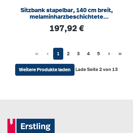
Sitzbank stapelbar, 140 cm breit,
melaminharzbeschichtete
Spanplatte, verschweißtes Gestell
Regulärer Preis:
197,92 €
RAL 9006
Seite
Seite
Seite
Seite
Seite
1
2
3
4
5
Lade Seite 2 von 13
Weitere Produkte laden