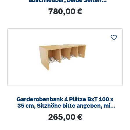
abschließbar, beide Seiten
Garderobe, B/H/T 100x190x40cm
Regulärer Preis:
780,00 €
Garderobenbank 4 Plätze BxT 100 x
35 cm, Sitzhöhe bitte angeben, mit
integrierten Alu-Schuhrost
Regulärer Preis:
265,00 €