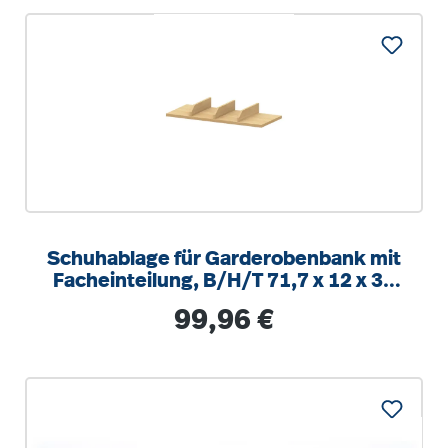
Schuhablage für Garderobenbank mit
Facheinteilung, B/H/T 71,7 x 12 x 30
cm
Regulärer Preis:
99,96 €