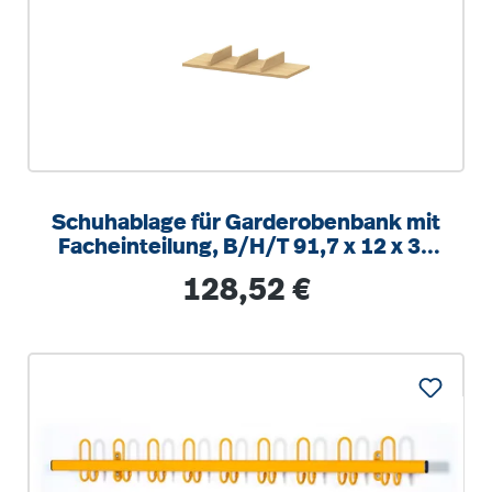
Schuhablage für Garderobenbank mit
Facheinteilung, B/H/T 91,7 x 12 x 30
cm
Regulärer Preis:
128,52 €