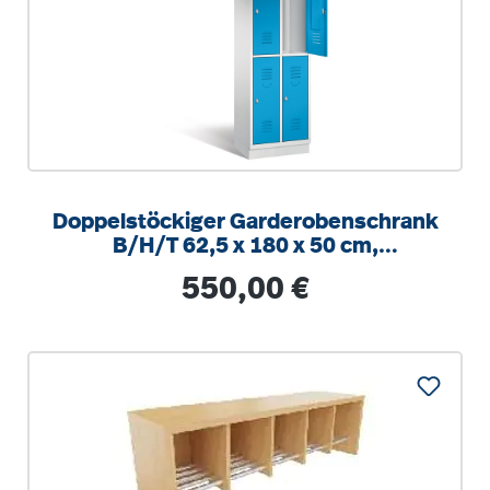
Doppelstöckiger Garderobenschrank
B/H/T 62,5 x 180 x 50 cm,
Stahlsockel, 4 Abteile (2x2)
Regulärer Preis:
550,00 €