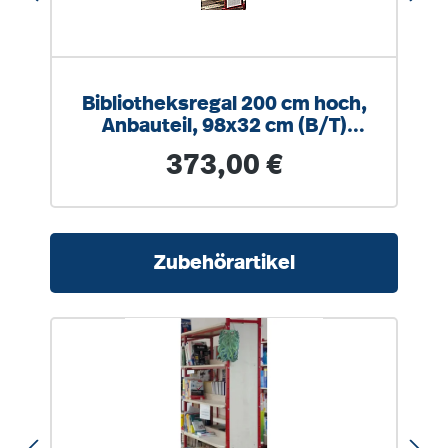
Bibliotheksregal 200 cm hoch,
Anbauteil, 98x32 cm (B/T)
einseitig
Regulärer Preis:
373,00 €
Produktgalerie überspringen
Zubehörartikel