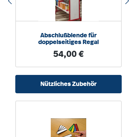
Abschlußblende für
doppelseitiges Regal
Regulärer Preis:
54,00 €
Produktgalerie überspringen
Nützliches Zubehör