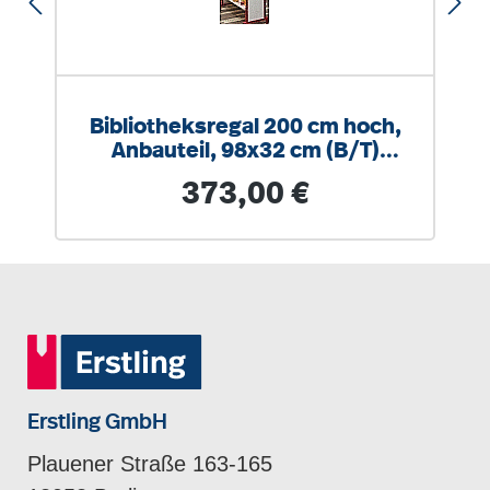
Bibliotheksregal 200 cm hoch,
Anbauteil, 98x32 cm (B/T)
einseitig
Regulärer Preis:
373,00 €
Erstling GmbH
Plauener Straße 163-165