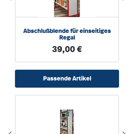
Abschlußblende für einseitiges
Regal
Regulärer Preis:
39,00 €
Produktgalerie überspringen
Passende Artikel