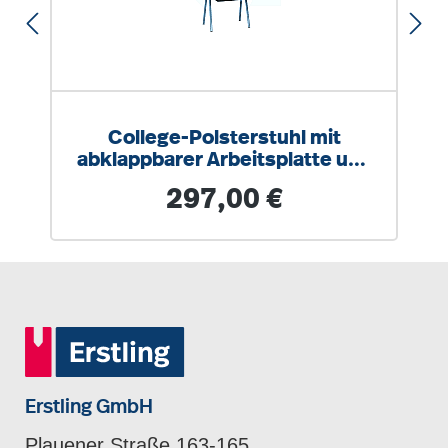
College-Polsterstuhl mit
abklappbarer Arbeitsplatte und
Ovalrohrgestell
Regulärer Preis:
297,00 €
Erstling GmbH
Plauener Straße 163-165