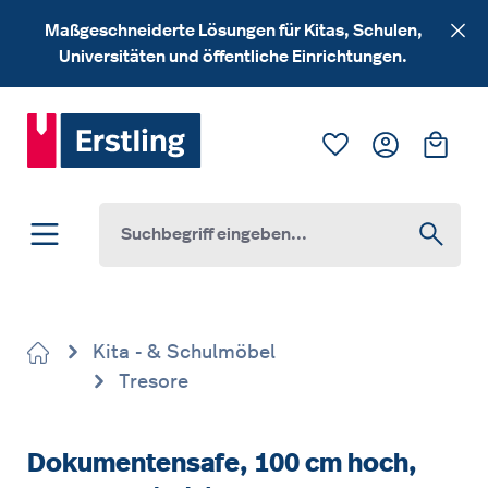
Zum Hauptinhalt springen
Maßgeschneiderte Lösungen für Kitas, Schulen,
Universitäten und öffentliche Einrichtungen.
Du hast 0 Produk
Ware
Kita - & Schulmöbel
Tresore
Dokumentensafe, 100 cm hoch,