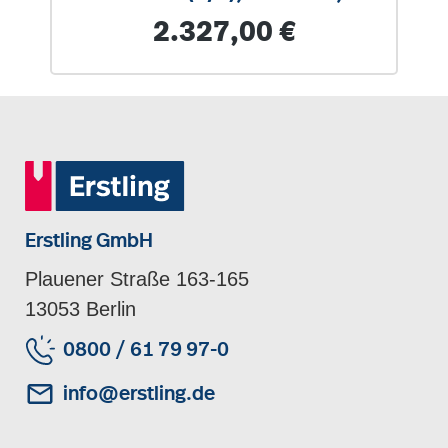
Böden
Regulärer Preis:
2.327,00 €
Erstling GmbH
Plauener Straße 163-165
13053 Berlin
0800 / 61 79 97-0
info@erstling.de