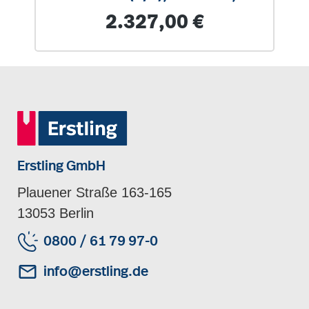
Böden
Regulärer Preis:
2.327,00 €
Erstling GmbH
Plauener Straße 163-165
13053 Berlin
0800 / 61 79 97-0
info@erstling.de