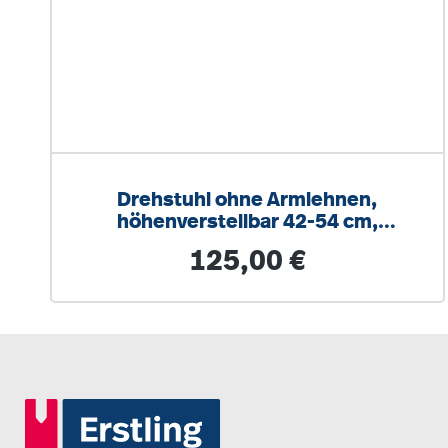
Drehstuhl ohne Armlehnen,
höhenverstellbar 42-54 cm,
Drehkreuz Stahl RAL 9006
Regulärer Preis:
125,00 €