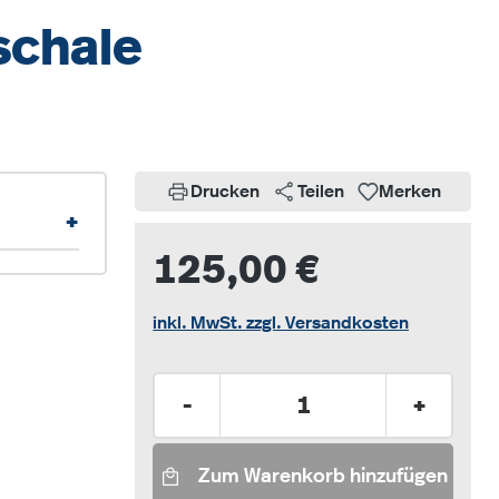
schale
Drucken
Teilen
Merken
+
125,00 €
inkl. MwSt. zzgl. Versandkosten
Produkt Anzahl: Gib den gew
-
+
Zum Warenkorb hinzufügen