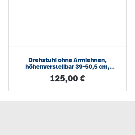
Drehstuhl ohne Armlehnen,
höhenverstellbar 39-50,5 cm,
Drehkreuz Stahl
Regulärer Preis:
125,00 €