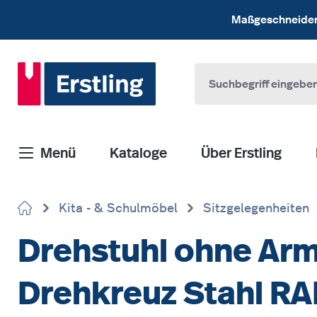
 Hauptinhalt springen
Zur Suche springen
Zur Hauptnavigation springen
Maßgeschneiderte
Menü
Kataloge
Über Erstling
Kita - & Schulmöbel
Sitzgelegenheiten
Drehstuhl ohne Arm
Drehkreuz Stahl RA