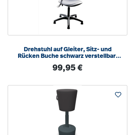
Drehstuhl auf Gleiter, Sitz- und
Rücken Buche schwarz verstellbar,
Gasfeder, Neigungsverstellbar
Regulärer Preis:
99,95 €