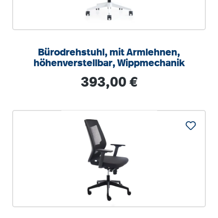
Bürodrehstuhl, mit Armlehnen,
höhenverstellbar, Wippmechanik
Regulärer Preis:
393,00 €