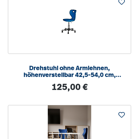
Drehstuhl ohne Armlehnen,
höhenverstellbar 42,5-54,0 cm,
Drehkreuz verchromt
Regulärer Preis:
125,00 €