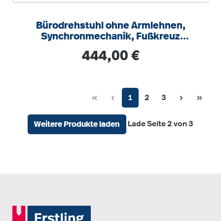
Bürodrehstuhl ohne Armlehnen,
Synchronmechanik, Fußkreuz
schwarz
Regulärer Preis:
444,00 €
Seite
Seite
Seite
1
2
3
Lade Seite 2 von 3
Weitere Produkte laden