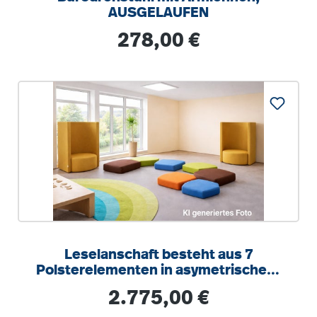
AUSGELAUFEN
Regulärer Preis:
278,00 €
Leselanschaft besteht aus 7
Polsterelementen in asymetrischen-
und Wabenformen, Bezug Kunstleder
Regulärer Preis:
2.775,00 €