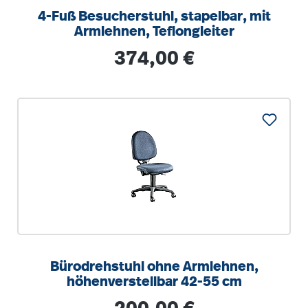
4-Fuß Besucherstuhl, stapelbar, mit
Armlehnen, Teflongleiter
Regulärer Preis:
374,00 €
Bürodrehstuhl ohne Armlehnen,
höhenverstellbar 42-55 cm
Regulärer Preis: