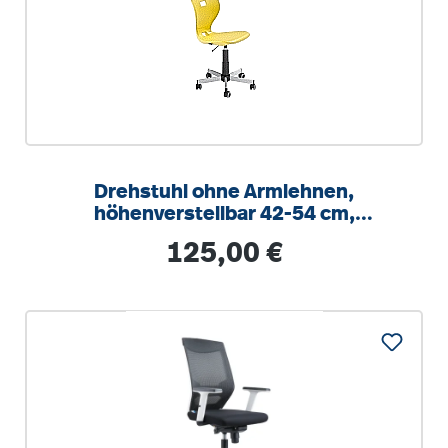
Drehstuhl ohne Armlehnen,
höhenverstellbar 42-54 cm,
Drehkreuz Stahl RAL 9006
Regulärer Preis:
125,00 €