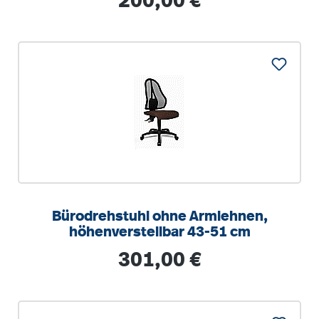
200,00 €
Bürodrehstuhl ohne Armlehnen,
höhenverstellbar 43-51 cm
Regulärer Preis:
301,00 €