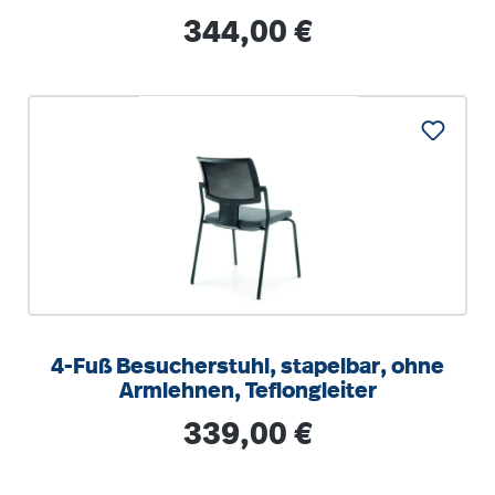
Regulärer Preis:
344,00 €
4-Fuß Besucherstuhl, stapelbar, ohne
Armlehnen, Teflongleiter
Regulärer Preis:
339,00 €