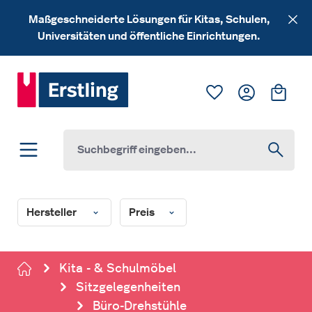
Zum Hauptinhalt springen
Maßgeschneiderte Lösungen für Kitas, Schulen,
Universitäten und öffentliche Einrichtungen.
Du hast 0 Produk
Ware
Hersteller
Preis
Kita - & Schulmöbel
Sitzgelegenheiten
Büro-Drehstühle