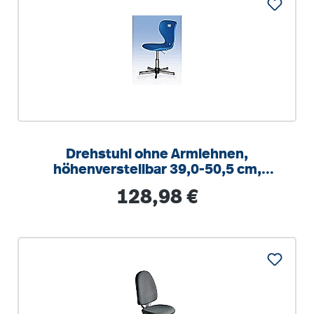
Drehstuhl ohne Armlehnen,
höhenverstellbar 39,0-50,5 cm,
Drehkreuz verchromt, große
Regulärer Preis:
128,98 €
Sitzschale