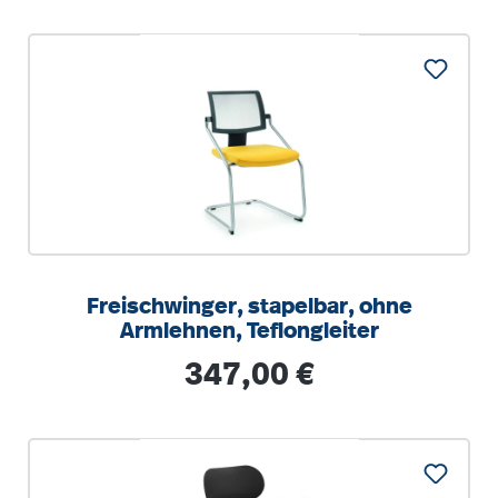
Freischwinger, stapelbar, ohne
Armlehnen, Teflongleiter
Regulärer Preis:
347,00 €