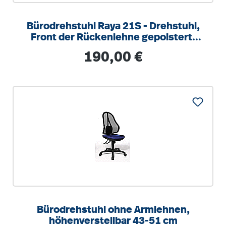
Bürodrehstuhl Raya 21S - Drehstuhl,
Front der Rückenlehne gepolstert,
hinten Kunststoff
Regulärer Preis:
190,00 €
Bürodrehstuhl ohne Armlehnen,
höhenverstellbar 43-51 cm