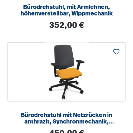
Bürodrehstuhl, mit Armlehnen,
höhenverstellbar, Wippmechanik
Regulärer Preis:
352,00 €
Bürodrehstuhl mit Netzrücken in
anthrazit, Synchronmechanik,
Sitztiefeneinstellung
Regulärer Preis: