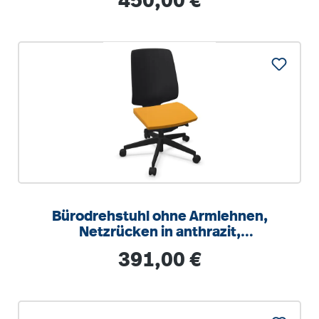
450,00 €
Bürodrehstuhl ohne Armlehnen,
Netzrücken in anthrazit,
Synchronmechanik,
Regulärer Preis:
391,00 €
Sitztiefeneinstellung