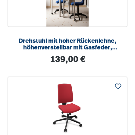
Drehstuhl mit hoher Rückenlehne,
höhenverstellbar mit Gasfeder,
ergonomische Kunststoffschale
Regulärer Preis:
139,00 €