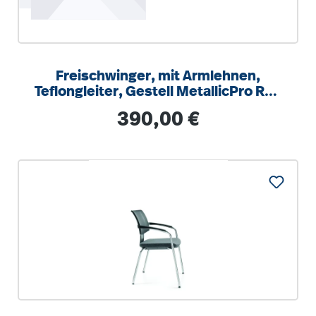
Freischwinger, mit Armlehnen,
Teflongleiter, Gestell MetallicPro RAL
9006, Stahlrohr D=22mm
Regulärer Preis:
390,00 €