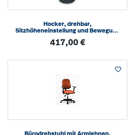
Hocker, drehbar,
Sitzhöheneinstellung und Bewegung
nach Seiten bis 10°, Teflongleiter
Regulärer Preis:
417,00 €
Bürodrehstuhl mit Armlehnen,