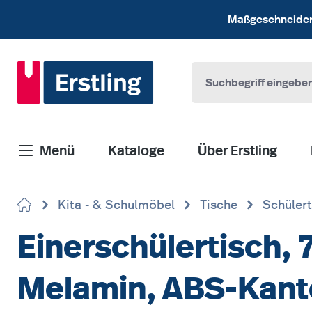
 Hauptinhalt springen
Zur Suche springen
Zur Hauptnavigation springen
Maßgeschneiderte
Menü
Kataloge
Über Erstling
Kita - & Schulmöbel
Tische
Schülert
Einerschülertisch, 
Melamin, ABS-Kante