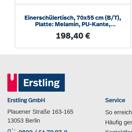
Einerschülertisch, 70x55 cm (B/T),
Platte: Melamin, PU-Kante,
höhenverstellbar 58 bis 82cm
Regulärer Preis:
198,40 €
Erstling GmbH
Service
Plauener Straße 163-165
So erreic
13053 Berlin
Häufig ge