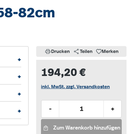
r 58-82cm
Drucken
Teilen
Merken
+
194,20 €
+
inkl. MwSt. zzgl. Versandkosten
+
Produkt Anzahl: Gib den gew
-
+
+
Zum Warenkorb hinzufügen