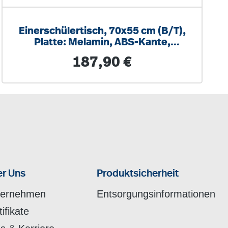
Einerschülertisch, 70x55 cm (B/T),
Platte: Melamin, ABS-Kante,
höhenverstellbar
Regulärer Preis:
187,90 €
r Uns
Produktsicherheit
ternehmen
Entsorgungsinformationen
tifikate