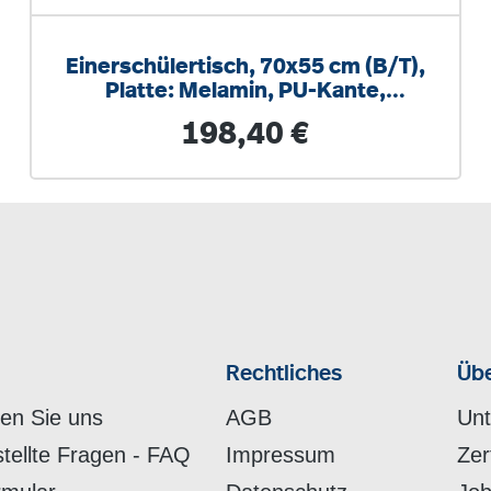
Einerschülertisch, 70x55 cm (B/T),
Platte: Melamin, PU-Kante,
höhenverstellbar
Regulärer Preis:
198,40 €
Rechtliches
Übe
hen Sie uns
AGB
Un
stellte Fragen - FAQ
Impressum
Zer