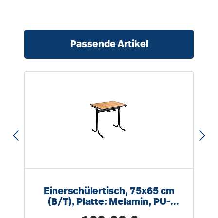
Produktgalerie überspringen
Passende Artikel
Einerschülertisch, 75x65 cm
(B/T), Platte: Melamin, PU-
Kante, Höhe wählbar
Regulärer Preis: