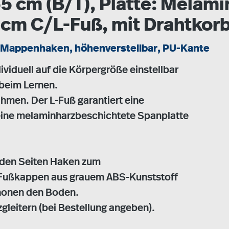
5 cm (B/T), Platte: Melam
2cm C/L-Fuß, mit Drahtkor
her Mappenhaken, höhenverstellbar, PU-Kante
ividuell auf die Körpergröße einstellbar
beim Lernen.
hmen. Der L-Fuß garantiert eine
t eine melaminharzbeschichtete Spanplatte
n den Seiten Haken zum
Fußkappen aus grauem ABS-Kunststoff
chonen den Boden.
zgleitern (bei Bestellung angeben).