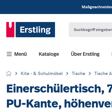
 Hauptinhalt springen
Zur Suche springen
Zur Hauptnavigation springen
Maßgeschneiderte
Menü
Kataloge
Über Erstling
Kita - & Schulmöbel
Tische
Tische A
Einerschülertisch, 
PU-Kante, höhenve