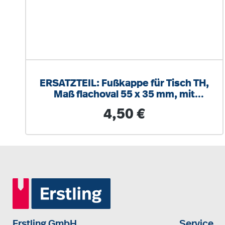
ERSATZTEIL: Fußkappe für Tisch TH,
Maß flachoval 55 x 35 mm, mit
Filzeinlage (Clix)
Regulärer Preis:
4,50 €
Erstling GmbH
Service