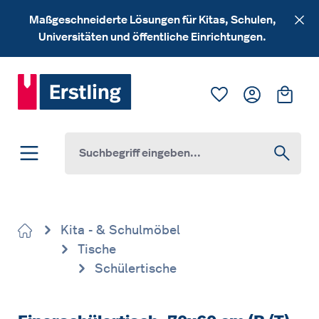
Zum Hauptinhalt springen
Maßgeschneiderte Lösungen für Kitas, Schulen,
Universitäten und öffentliche Einrichtungen.
Du hast 0 Produk
Ware
Kita - & Schulmöbel
Tische
Schülertische