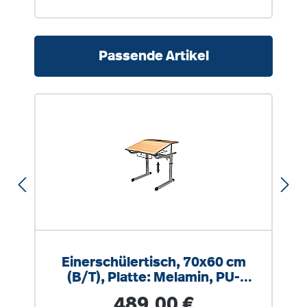
Produktgalerie überspringen
Passende Artikel
Einerschülertisch, 70x60 cm
(B/T), Platte: Melamin, PU-
Kante, höhen+ schrägstellbar
Regulärer Preis:
489,00 €