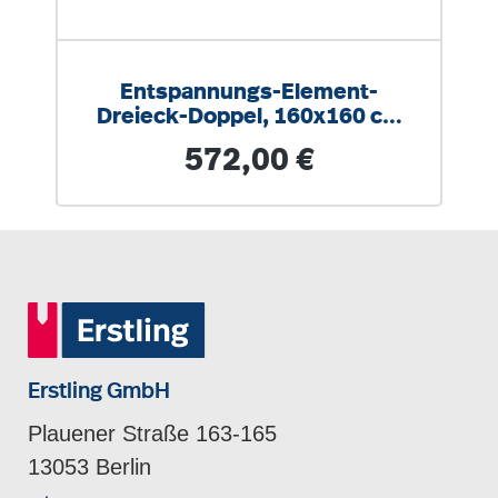
Entspannungs-Element-
Dreieck-Doppel, 160x160 cm
(B/T), Höhe 15 cm
Regulärer Preis:
572,00 €
Erstling GmbH
Plauener Straße 163-165
13053 Berlin