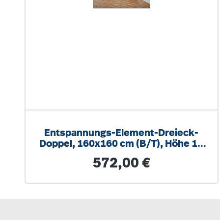
Entspannungs-Element-Dreieck-
Doppel, 160x160 cm (B/T), Höhe 15
cm
Regulärer Preis:
572,00 €