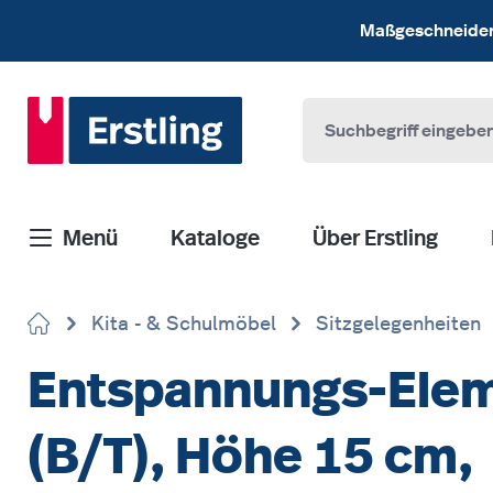
 Hauptinhalt springen
Zur Suche springen
Zur Hauptnavigation springen
Maßgeschneiderte
Menü
Kataloge
Über Erstling
Kita - & Schulmöbel
Sitzgelegenheiten
Entspannungs-Elem
(B/T), Höhe 15 cm,