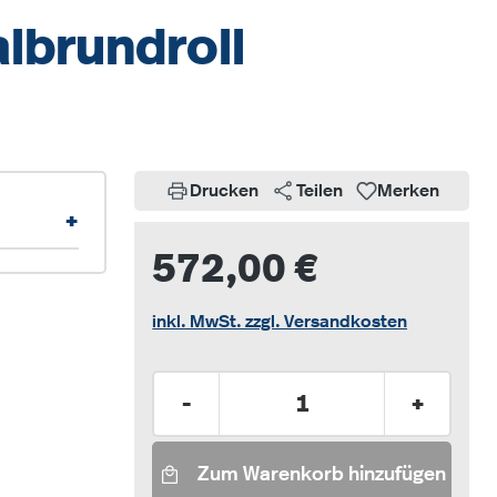
albrundroll
Drucken
Teilen
Merken
+
572,00 €
inkl. MwSt. zzgl. Versandkosten
Produkt Anzahl: Gib den gew
-
+
Zum Warenkorb hinzufügen