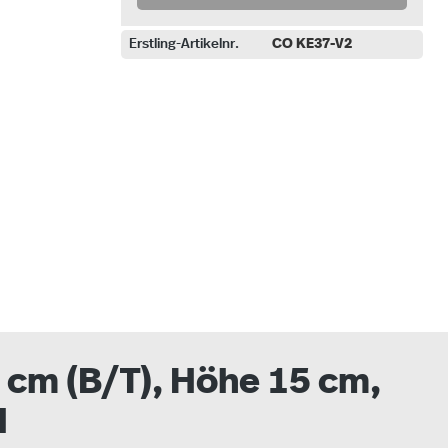
Erstling-Artikelnr.
CO KE37-V2
uswählen
cm (B/T), Höhe 15 cm,
l