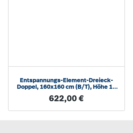
Entspannungs-Element-Dreieck-
Doppel, 160x160 cm (B/T), Höhe 15
cm
Regulärer Preis:
622,00 €