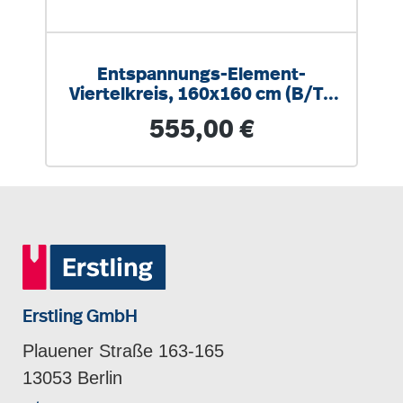
Entspannungs-Element-
Viertelkreis, 160x160 cm (B/T),
Höhe 15 cm, fester Füllkörper
Regulärer Preis:
555,00 €
Erstling GmbH
Plauener Straße 163-165
13053 Berlin