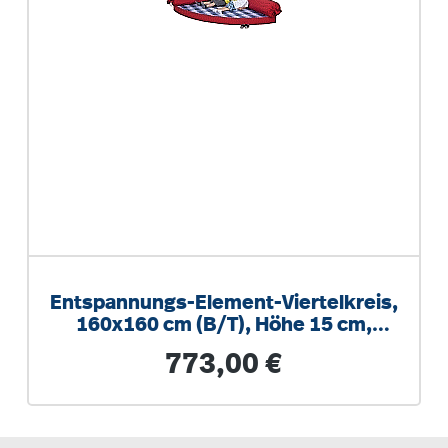
Entspannungs-Element-Viertelkreis,
160x160 cm (B/T), Höhe 15 cm,
fester Füllkörper
Regulärer Preis:
773,00 €