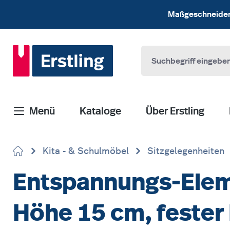
 Hauptinhalt springen
Zur Suche springen
Zur Hauptnavigation springen
Maßgeschneiderte
Menü
Kataloge
Über Erstling
Kita - & Schulmöbel
Sitzgelegenheiten
Entspannungs-Eleme
Höhe 15 cm, fester 