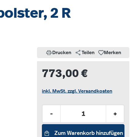
olster, 2 R
Drucken
Teilen
Merken
773,00 €
inkl. MwSt. zzgl. Versandkosten
Produkt Anzahl: Gib den gew
-
+
Zum Warenkorb hinzufügen