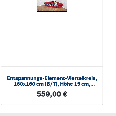
Entspannungs-Element-Viertelkreis,
160x160 cm (B/T), Höhe 15 cm,
fester Füllkörper
Regulärer Preis:
559,00 €