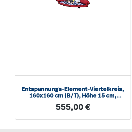
Entspannungs-Element-Viertelkreis,
160x160 cm (B/T), Höhe 15 cm,
fester Füllkörper
Regulärer Preis:
555,00 €