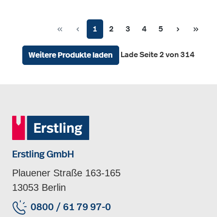
Seite
Seite
Seite
Seite
Seite
1
2
3
4
5
Lade Seite 2 von 314
Weitere Produkte laden
Erstling GmbH
Plauener Straße 163-165
13053 Berlin
0800 / 61 79 97-0