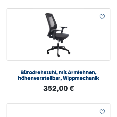
Bürodrehstuhl, mit Armlehnen,
höhenverstellbar, Wippmechanik
Regulärer Preis:
352,00 €