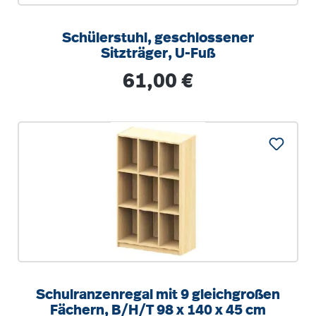
Schülerstuhl, geschlossener
Sitzträger, U-Fuß
Regulärer Preis:
61,00 €
Schulranzenregal mit 9 gleichgroßen
Fächern, B/H/T 98 x 140 x 45 cm