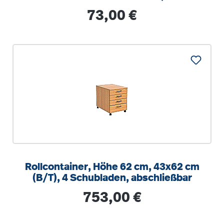
optionalen Aufstuhlschutz
Regulärer Preis:
73,00 €
Rollcontainer, Höhe 62 cm, 43x62 cm
(B/T), 4 Schubladen, abschließbar
Regulärer Preis:
753,00 €