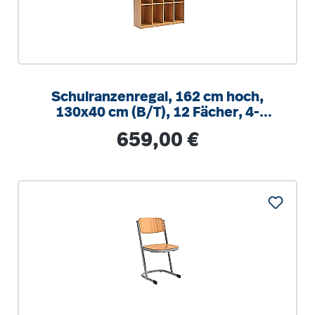
Schulranzenregal, 162 cm hoch,
130x40 cm (B/T), 12 Fächer, 4-
spaltig, XL Variante
Regulärer Preis:
659,00 €