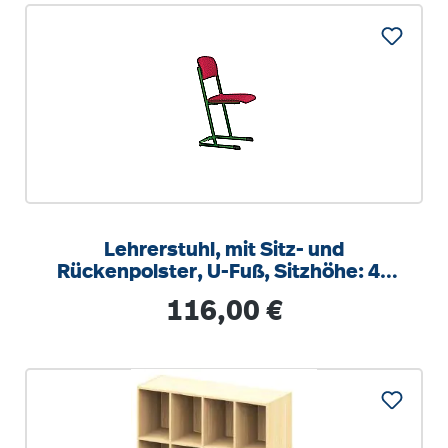
Lehrerstuhl, mit Sitz- und
Rückenpolster, U-Fuß, Sitzhöhe: 46
cm
Regulärer Preis:
116,00 €