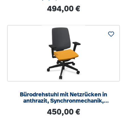
Regulärer Preis:
494,00 €
Bürodrehstuhl mit Netzrücken in
anthrazit, Synchronmechanik,
Sitztiefeneinstellung
Regulärer Preis:
450,00 €