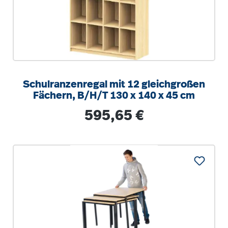
Schulranzenregal mit 12 gleichgroßen
Fächern, B/H/T 130 x 140 x 45 cm
Regulärer Preis:
595,65 €