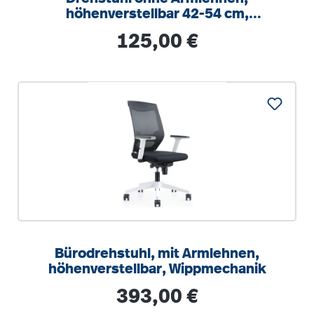
höhenverstellbar 42-54 cm,
Drehkreuz Stahl RAL 9006
Regulärer Preis:
125,00 €
Bürodrehstuhl, mit Armlehnen,
höhenverstellbar, Wippmechanik
Regulärer Preis:
393,00 €