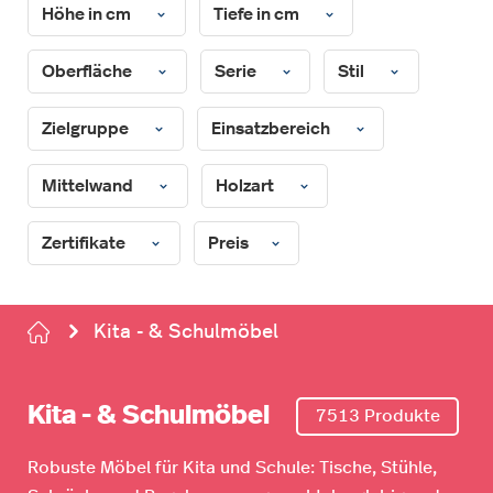
Höhe in cm
Tiefe in cm
Oberfläche
Serie
Stil
Zielgruppe
Einsatzbereich
Mittelwand
Holzart
Zertifikate
Preis
Kita - & Schulmöbel
Kita - & Schulmöbel
7513 Produkte
Robuste Möbel für Kita und Schule: Tische, Stühle,