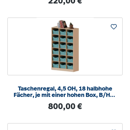
220,00 €
Taschenregal, 4,5 OH, 18 halbhohe
Fächer, je mit einer hohen Box, B/H/T
104,5x172x40cm
Regulärer Preis:
800,00 €