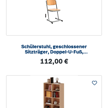
Schülerstuhl, geschlossener
Sitzträger, Doppel-U-Fuß,
höhenverstellbar von 34-42 cm
Regulärer Preis:
112,00 €