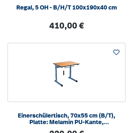
Regal, 5 OH - B/H/T 100x190x40 cm
Regulärer Preis:
410,00 €
Einerschülertisch, 70x55 cm (B/T),
Platte: Melamin PU-Kante,
höhenverstellbar 58-82cm
Regulärer Preis: