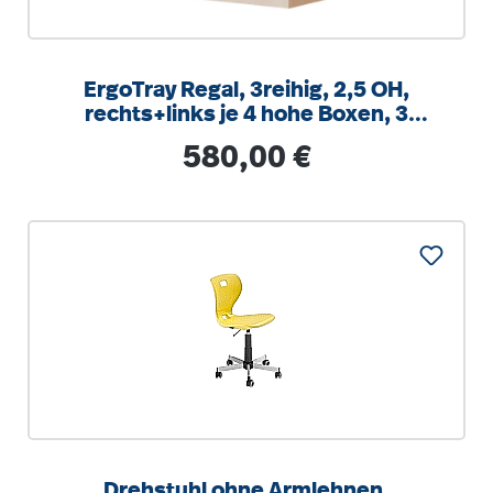
ErgoTray Regal, 3reihig, 2,5 OH,
rechts+links je 4 hohe Boxen, 3
Fächer mittig,
Regulärer Preis:
580,00 €
B/H/T104,5x100x40cm
Drehstuhl ohne Armlehnen,