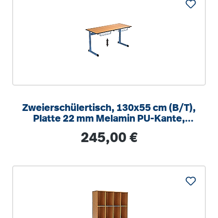
Zweierschülertisch, 130x55 cm (B/T),
Platte 22 mm Melamin PU-Kante,
höhenverstellbar 58-82cm
Regulärer Preis:
245,00 €