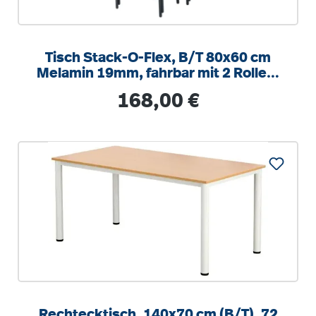
Tisch Stack-O-Flex, B/T 80x60 cm
Melamin 19mm, fahrbar mit 2 Rollen,
stapelbar
Regulärer Preis:
168,00 €
Rechtecktisch, 140x70 cm (B/T), 72