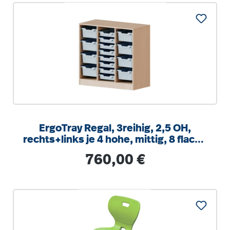
ErgoTray Regal, 3reihig, 2,5 OH,
rechts+links je 4 hohe, mittig, 8 flache
Boxen, B/H/T104,5x100x40cm
Regulärer Preis:
760,00 €