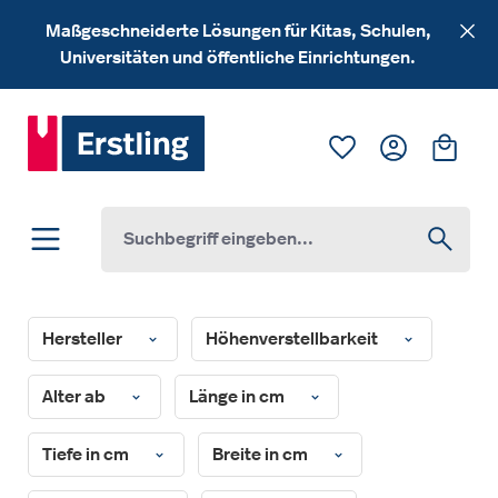
Zum Hauptinhalt springen
Maßgeschneiderte Lösungen für Kitas, Schulen,
Universitäten und öffentliche Einrichtungen.
Du hast 0 Produk
Ware
Hersteller
Höhenverstellbarkeit
Alter ab
Länge in cm
Tiefe in cm
Breite in cm