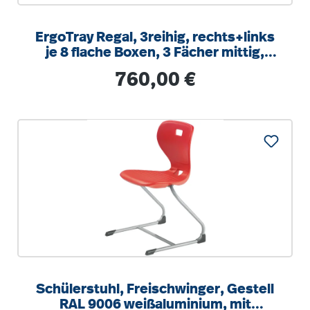
ErgoTray Regal, 3reihig, rechts+links
je 8 flache Boxen, 3 Fächer mittig,
B/H/T 104,5x100x40cm
Regulärer Preis:
760,00 €
Schülerstuhl, Freischwinger, Gestell
RAL 9006 weißaluminium, mit