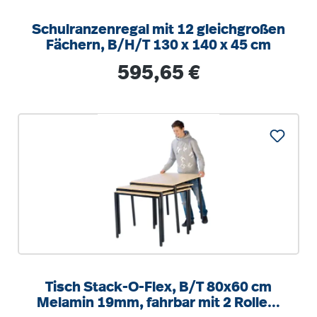
Schulranzenregal mit 12 gleichgroßen
Fächern, B/H/T 130 x 140 x 45 cm
Regulärer Preis:
595,65 €
Tisch Stack-O-Flex, B/T 80x60 cm
Melamin 19mm, fahrbar mit 2 Rollen,