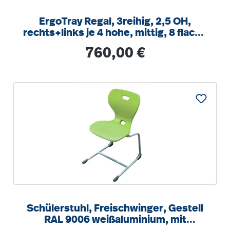
ErgoTray Regal, 3reihig, 2,5 OH,
rechts+links je 4 hohe, mittig, 8 flache
Boxen, B/H/T104,5x100x40cm
Regulärer Preis:
760,00 €
Schülerstuhl, Freischwinger, Gestell
RAL 9006 weißaluminium, mit