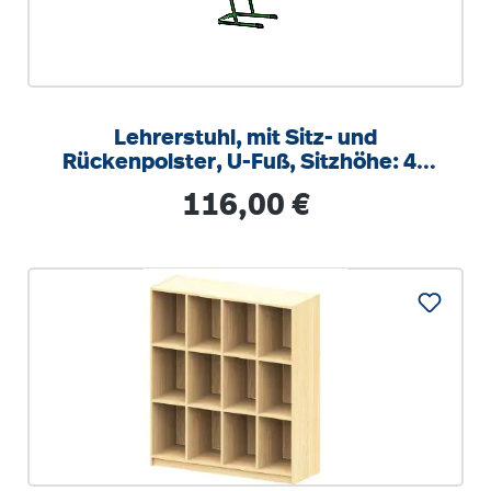
Lehrerstuhl, mit Sitz- und
Rückenpolster, U-Fuß, Sitzhöhe: 46
cm
Regulärer Preis:
116,00 €