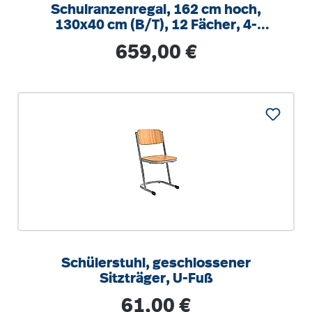
Schulranzenregal, 162 cm hoch,
130x40 cm (B/T), 12 Fächer, 4-
spaltig, XL Variante
Regulärer Preis:
659,00 €
Schülerstuhl, geschlossener
Sitzträger, U-Fuß
Regulärer Preis:
61,00 €