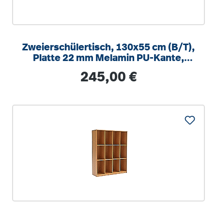
Zweierschülertisch, 130x55 cm (B/T),
Platte 22 mm Melamin PU-Kante,
höhenverstellbar 58-82cm
Regulärer Preis:
245,00 €