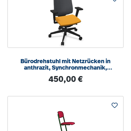
Bürodrehstuhl mit Netzrücken in
anthrazit, Synchronmechanik,
Sitztiefeneinstellung
Regulärer Preis:
450,00 €