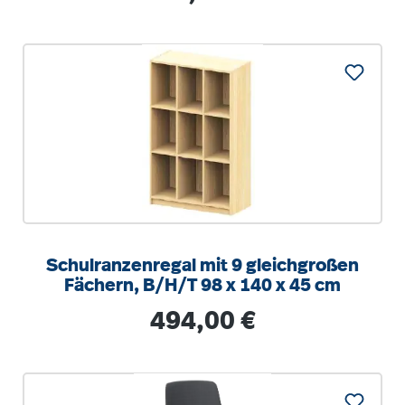
Schulranzenregal mit 9 gleichgroßen
Fächern, B/H/T 98 x 140 x 45 cm
Regulärer Preis:
494,00 €