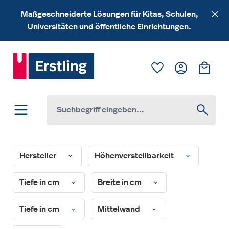
Zum Hauptinhalt springen
Maßgeschneiderte Lösungen für Kitas, Schulen,
Universitäten und öffentliche Einrichtungen.
Du hast 0 Produk
Ware
Hersteller
Höhenverstellbarkeit
Tiefe in cm
Breite in cm
Tiefe in cm
Mittelwand