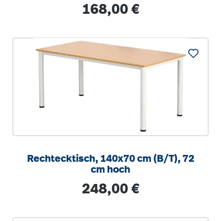
stapelbar
Regulärer Preis:
168,00 €
Rechtecktisch, 140x70 cm (B/T), 72
cm hoch
Regulärer Preis:
248,00 €