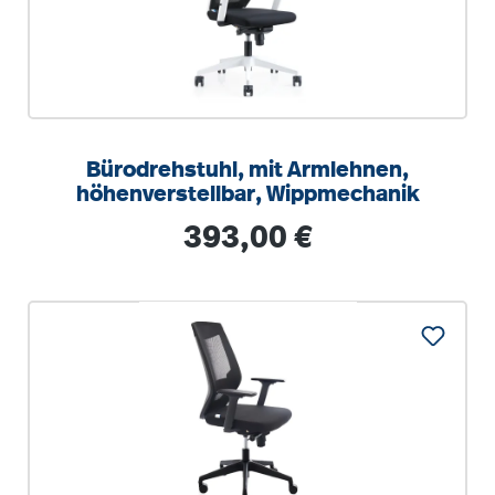
Bürodrehstuhl, mit Armlehnen,
höhenverstellbar, Wippmechanik
Regulärer Preis:
393,00 €