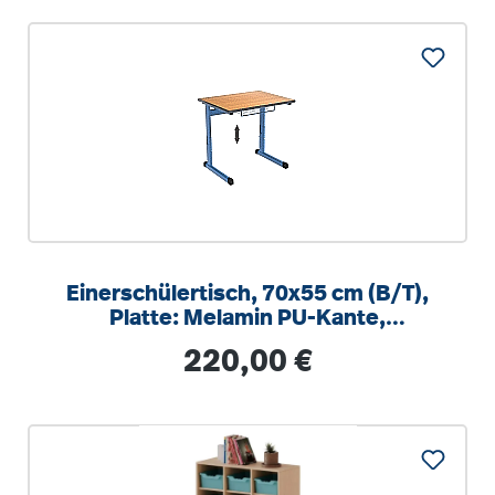
Einerschülertisch, 70x55 cm (B/T),
Platte: Melamin PU-Kante,
höhenverstellbar 58-82cm
Regulärer Preis:
220,00 €