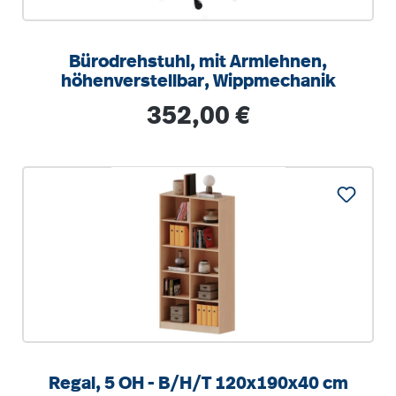
Bürodrehstuhl, mit Armlehnen,
höhenverstellbar, Wippmechanik
Regulärer Preis:
352,00 €
Regal, 5 OH - B/H/T 120x190x40 cm