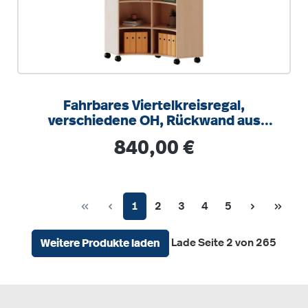
Fahrbares Viertelkreisregal,
verschiedene OH, Rückwand aus
Plexiglas, B/H/T 139,6x118x40cm
Regulärer Preis:
840,00 €
Seite
Seite
Seite
Seite
Seite
1
2
3
4
5
Lade Seite 2 von 265
Weitere Produkte laden