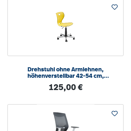
Drehstuhl ohne Armlehnen,
höhenverstellbar 42-54 cm,
Drehkreuz Stahl RAL 9006
Regulärer Preis:
125,00 €