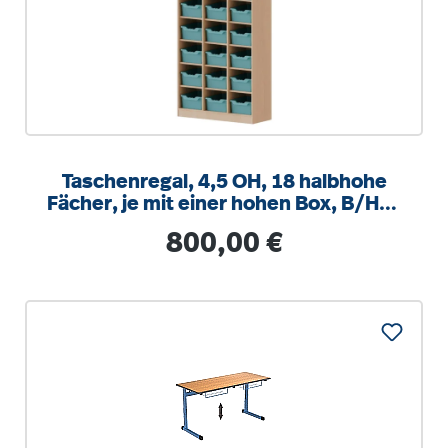
Taschenregal, 4,5 OH, 18 halbhohe
Fächer, je mit einer hohen Box, B/H/T
104,5x172x40cm
Regulärer Preis:
800,00 €