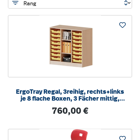
ErgoTray Regal, 3reihig, rechts+links
je 8 flache Boxen, 3 Fächer mittig,
B/H/T 104,5x100x40cm
Regulärer Preis:
760,00 €