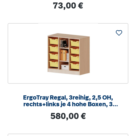
integrierten Aufstuhlschutz
Regulärer Preis:
73,00 €
ErgoTray Regal, 3reihig, 2,5 OH,
rechts+links je 4 hohe Boxen, 3
Fächer mittig,
Regulärer Preis:
580,00 €
B/H/T104,5x100x40cm