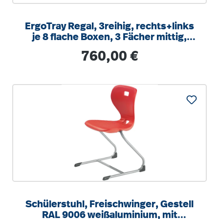
ErgoTray Regal, 3reihig, rechts+links
je 8 flache Boxen, 3 Fächer mittig,
B/H/T 104,5x100x40cm
Regulärer Preis:
760,00 €
Schülerstuhl, Freischwinger, Gestell
RAL 9006 weißaluminium, mit