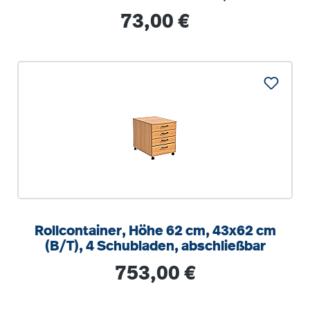
optionalen Aufstuhlschutz
Regulärer Preis:
73,00 €
Rollcontainer, Höhe 62 cm, 43x62 cm
(B/T), 4 Schubladen, abschließbar
Regulärer Preis:
753,00 €