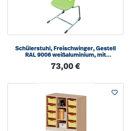
Schülerstuhl, Freischwinger, Gestell
RAL 9006 weißaluminium, mit
integrierten Aufstuhlschutz
Regulärer Preis:
73,00 €