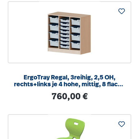
ErgoTray Regal, 3reihig, 2,5 OH,
rechts+links je 4 hohe, mittig, 8 flache
Boxen, B/H/T104,5x100x40cm
Regulärer Preis:
760,00 €