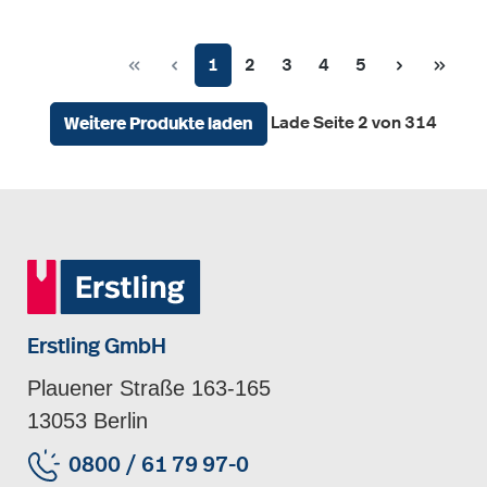
Seite
Seite
Seite
Seite
Seite
1
2
3
4
5
Lade Seite 2 von 314
Weitere Produkte laden
Erstling GmbH
Plauener Straße 163-165
13053 Berlin
0800 / 61 79 97-0