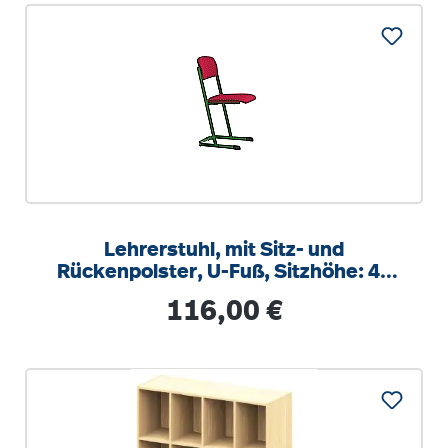
Lehrerstuhl, mit Sitz- und
Rückenpolster, U-Fuß, Sitzhöhe: 46
cm
Regulärer Preis:
116,00 €