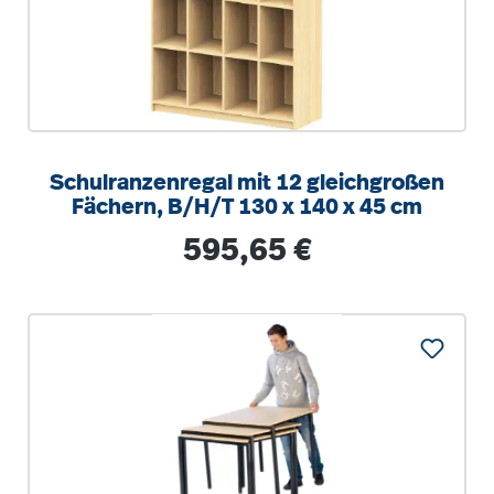
Schulranzenregal mit 12 gleichgroßen
Fächern, B/H/T 130 x 140 x 45 cm
Regulärer Preis:
595,65 €