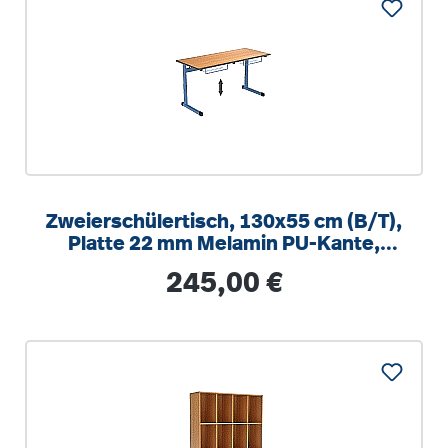
Zweierschülertisch, 130x55 cm (B/T),
Platte 22 mm Melamin PU-Kante,
höhenverstellbar 58-82cm
Regulärer Preis:
245,00 €