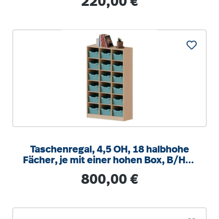
220,00 €
Taschenregal, 4,5 OH, 18 halbhohe
Fächer, je mit einer hohen Box, B/H/T
104,5x172x40cm
Regulärer Preis:
800,00 €