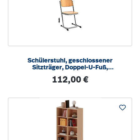
Schülerstuhl, geschlossener
Sitzträger, Doppel-U-Fuß,
höhenverstellbar von 34-42 cm
Regulärer Preis:
112,00 €