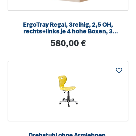
ErgoTray Regal, 3reihig, 2,5 OH,
rechts+links je 4 hohe Boxen, 3
Fächer mittig,
Regulärer Preis:
580,00 €
B/H/T104,5x100x40cm
Drehstuhl ohne Armlehnen,