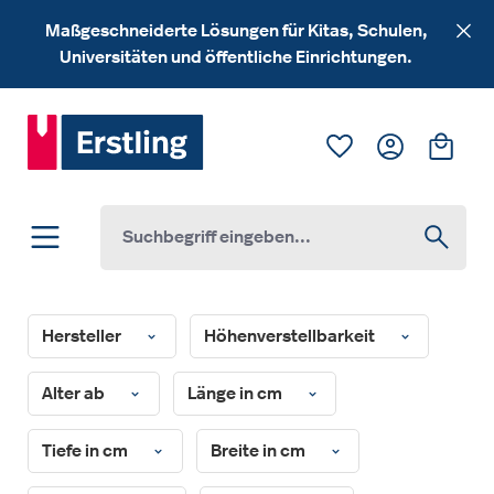
Zum Hauptinhalt springen
Maßgeschneiderte Lösungen für Kitas, Schulen,
Universitäten und öffentliche Einrichtungen.
Du hast 0 Produk
Ware
Hersteller
Höhenverstellbarkeit
Alter ab
Länge in cm
Tiefe in cm
Breite in cm