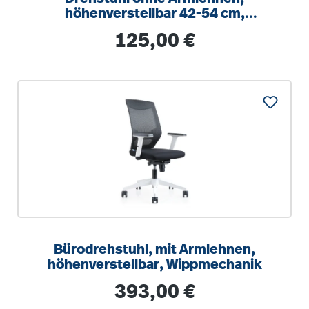
höhenverstellbar 42-54 cm,
Drehkreuz Stahl RAL 9006
Regulärer Preis:
125,00 €
Bürodrehstuhl, mit Armlehnen,
höhenverstellbar, Wippmechanik
Regulärer Preis:
393,00 €