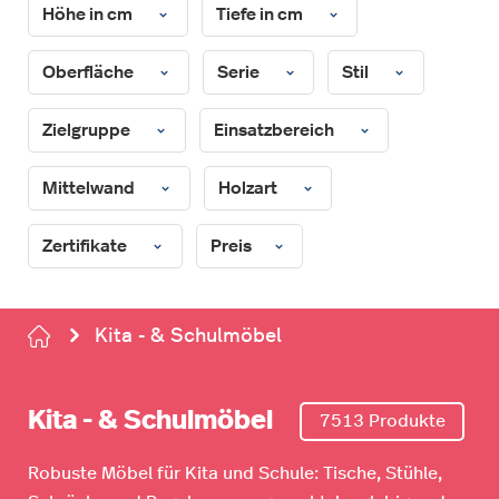
Höhe in cm
Tiefe in cm
Oberfläche
Serie
Stil
Zielgruppe
Einsatzbereich
Mittelwand
Holzart
Zertifikate
Preis
Kita - & Schulmöbel
Kita - & Schulmöbel
7513 Produkte
Robuste Möbel für Kita und Schule: Tische, Stühle,