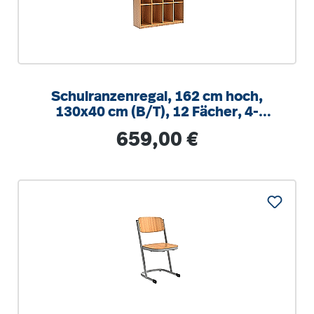
Schulranzenregal, 162 cm hoch,
130x40 cm (B/T), 12 Fächer, 4-
spaltig, XL Variante
Regulärer Preis:
659,00 €