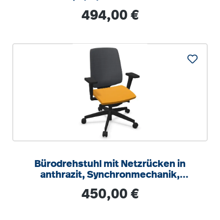
Regulärer Preis:
494,00 €
Bürodrehstuhl mit Netzrücken in
anthrazit, Synchronmechanik,
Sitztiefeneinstellung
Regulärer Preis:
450,00 €