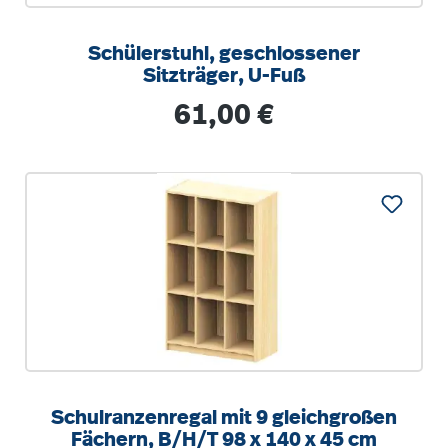
Schülerstuhl, geschlossener
Sitzträger, U-Fuß
Regulärer Preis:
61,00 €
Schulranzenregal mit 9 gleichgroßen
Fächern, B/H/T 98 x 140 x 45 cm