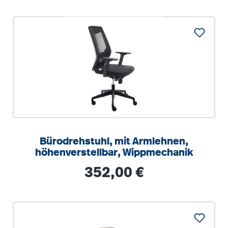
Bürodrehstuhl, mit Armlehnen,
höhenverstellbar, Wippmechanik
Regulärer Preis:
352,00 €