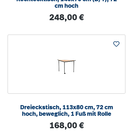
cm hoch
Regulärer Preis:
248,00 €
Dreieckstisch, 113x80 cm, 72 cm
hoch, beweglich, 1 Fuß mit Rolle
Regulärer Preis:
168,00 €