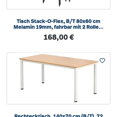
Tisch Stack-O-Flex, B/T 80x60 cm
Melamin 19mm, fahrbar mit 2 Rollen,
stapelbar
Regulärer Preis:
168,00 €
Rechtecktisch, 140x70 cm (B/T), 72