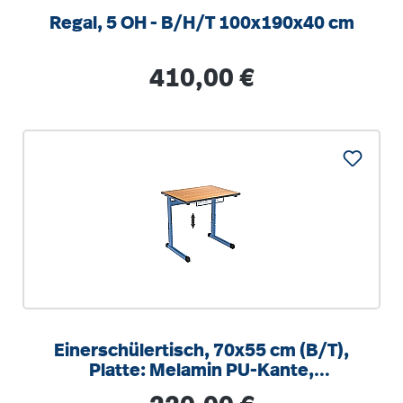
Regal, 5 OH - B/H/T 100x190x40 cm
Regulärer Preis:
410,00 €
Einerschülertisch, 70x55 cm (B/T),
Platte: Melamin PU-Kante,
höhenverstellbar 58-82cm
Regulärer Preis: