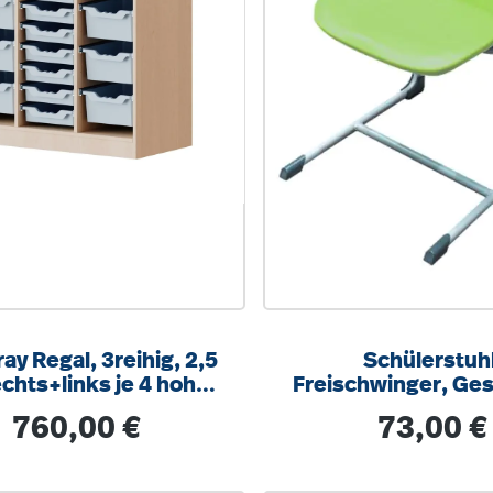
ay Regal, 3reihig, 2,5
Schülerstuhl
chts+links je 4 hohe,
Freischwinger, Ges
tig, 8 flache Boxen,
9006 weißalumini
Regulärer Preis:
Regulärer Pre
760,00 €
73,00 €
/T104,5x100x40cm
integrierten Aufstu