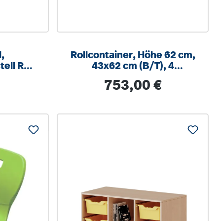
,
Rollcontainer, Höhe 62 cm,
tell RAL
43x62 cm (B/T), 4
um, mit
Schubladen, abschließbar
is:
Regulärer Preis:
753,00 €
hlschutz