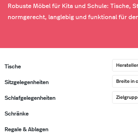
Robuste Möbel für Kita und Schule: Tische, S
normgerecht, langlebig und funktional für den
Herstelle
Tische
Breite in
Sitzgelegenheiten
Zielgrup
Schlafgelegenheiten
Schränke
Regale & Ablagen