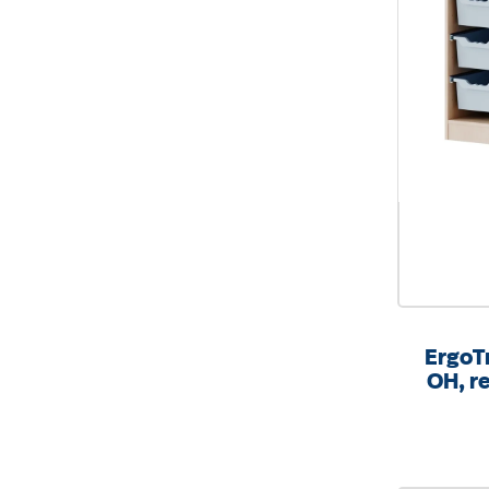
ErgoTr
OH, re
mit
B/H