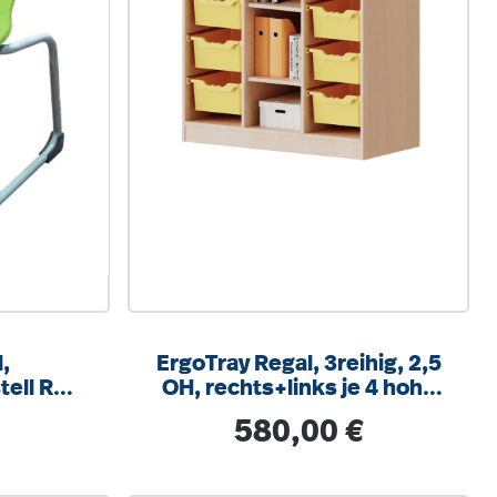
,
ErgoTray Regal, 3reihig, 2,5
tell RAL
OH, rechts+links je 4 hohe
um, mit
Boxen, 3 Fächer mittig,
is:
Regulärer Preis:
580,00 €
hlschutz
B/H/T104,5x100x40cm