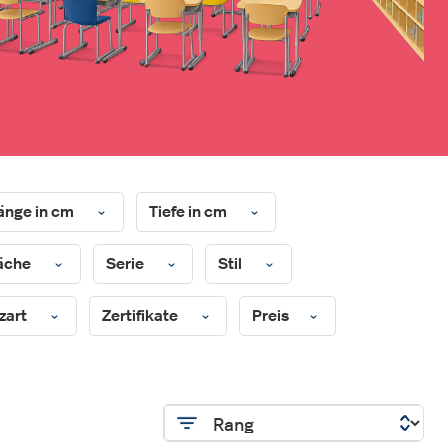
änge in cm
Tiefe in cm
äche
Serie
Stil
zart
Zertifikate
Preis