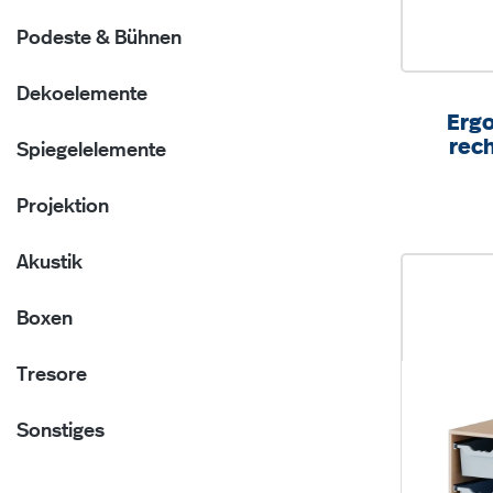
Podeste & Bühnen
Dekoelemente
Ergo
rech
Spiegelelemente
Boxe
B/H
Projektion
Akustik
Boxen
Tresore
Sonstiges