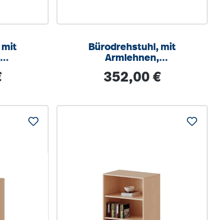
 mit
Bürodrehstuhl, mit
,
Armlehnen,
ar,
höhenverstellbar,
s:
Regulärer Preis:
€
352,00 €
ik
Wippmechanik