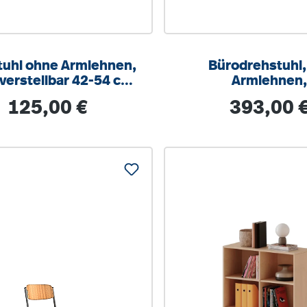
tuhl ohne Armlehnen,
Bürodrehstuhl,
erstellbar 42-54 cm,
Armlehnen
reuz Stahl RAL 9006
höhenverstellb
Regulärer Preis:
Regulärer Prei
125,00 €
393,00 
Wippmechan