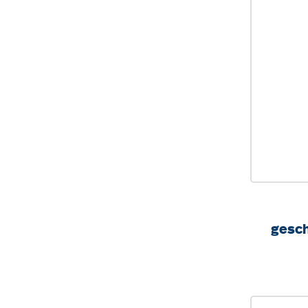
gesch
höhenv