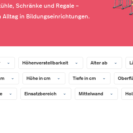
tühle, Schränke und Regale –
 Alltag in Bildungseinrichtungen.
r
Höhenverstellbarkeit
Alter ab
L
 cm
Höhe in cm
Tiefe in cm
Oberfl
pe
Einsatzbereich
Mittelwand
Hol