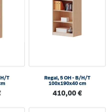
Regal, 5 OH - B/H/T
cm
100x190x40 cm
s:
Regulärer Preis:
€
410,00 €