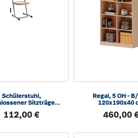
Schülerstuhl,
Regal, 5 OH - B/H/T
lossener Sitzträger,
120x190x40 
Doppel-U-Fuß,
Regulärer Preis:
Regulärer Prei
112,00 €
460,00 
erstellbar von 34-42
cm