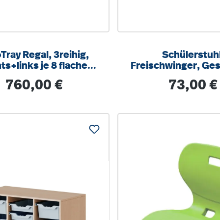
Tray Regal, 3reihig,
Schülerstuhl
ts+links je 8 flache
Freischwinger, Ges
n, 3 Fächer mittig,
9006 weißalumini
Regulärer Preis:
Regulärer Pre
760,00 €
73,00 €
/T 104,5x100x40cm
optionalen Aufstu