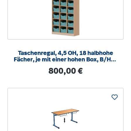
Taschenregal, 4,5 OH, 18 halbhohe
Fächer, je mit einer hohen Box, B/H/T
104,5x172x40cm
Regulärer Preis:
800,00 €