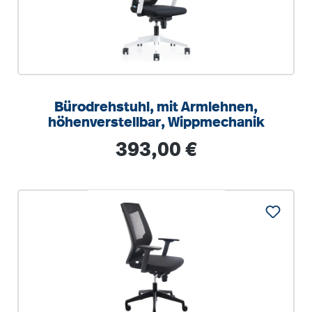
Bürodrehstuhl, mit Armlehnen,
höhenverstellbar, Wippmechanik
Regulärer Preis:
393,00 €