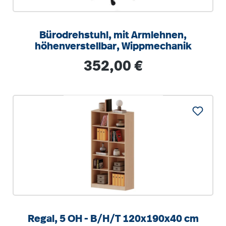
Bürodrehstuhl, mit Armlehnen,
höhenverstellbar, Wippmechanik
Regulärer Preis:
352,00 €
Regal, 5 OH - B/H/T 120x190x40 cm