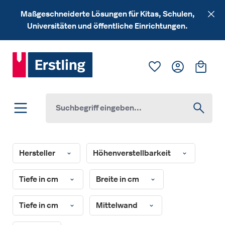
Zum Hauptinhalt springen
Maßgeschneiderte Lösungen für Kitas, Schulen,
Universitäten und öffentliche Einrichtungen.
Du hast 0 Produk
Ware
Hersteller
Höhenverstellbarkeit
Tiefe in cm
Breite in cm
Tiefe in cm
Mittelwand