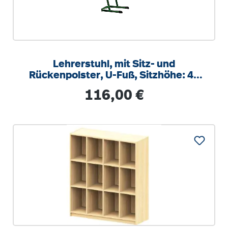
Lehrerstuhl, mit Sitz- und
Rückenpolster, U-Fuß, Sitzhöhe: 46
cm
Regulärer Preis:
116,00 €