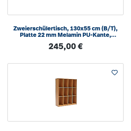
Zweierschülertisch, 130x55 cm (B/T),
Platte 22 mm Melamin PU-Kante,
höhenverstellbar 58-82cm
Regulärer Preis:
245,00 €