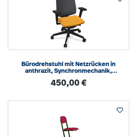
Bürodrehstuhl mit Netzrücken in
anthrazit, Synchronmechanik,
Sitztiefeneinstellung
Regulärer Preis:
450,00 €