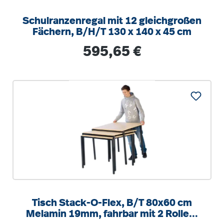
Schulranzenregal mit 12 gleichgroßen
Fächern, B/H/T 130 x 140 x 45 cm
Regulärer Preis:
595,65 €
Tisch Stack-O-Flex, B/T 80x60 cm
Melamin 19mm, fahrbar mit 2 Rollen,