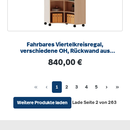
Fahrbares Viertelkreisregal,
verschiedene OH, Rückwand aus
Plexiglas, B/H/T 139,6x118x40cm
Regulärer Preis:
840,00 €
Seite
Seite
Seite
Seite
Seite
1
2
3
4
5
Lade Seite 2 von 263
Weitere Produkte laden