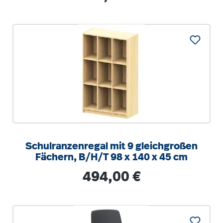
Schulranzenregal mit 9 gleichgroßen
Fächern, B/H/T 98 x 140 x 45 cm
Regulärer Preis:
494,00 €