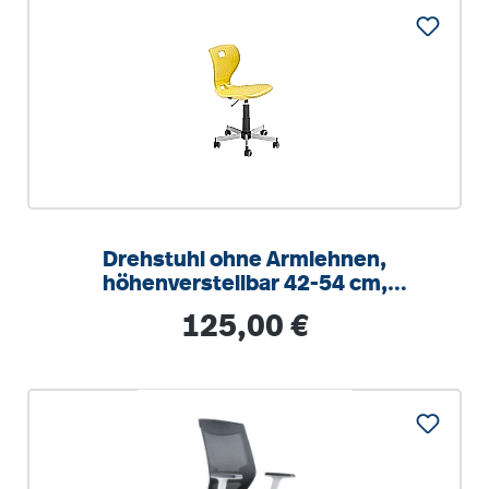
Drehstuhl ohne Armlehnen,
höhenverstellbar 42-54 cm,
Drehkreuz Stahl RAL 9006
Regulärer Preis:
125,00 €