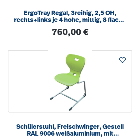
ErgoTray Regal, 3reihig, 2,5 OH,
rechts+links je 4 hohe, mittig, 8 flache
Boxen, B/H/T104,5x100x40cm
Regulärer Preis:
760,00 €
Schülerstuhl, Freischwinger, Gestell
RAL 9006 weißaluminium, mit