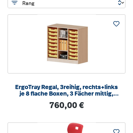
ErgoTray Regal, 3reihig, rechts+links
je 8 flache Boxen, 3 Fächer mittig,
B/H/T 104,5x100x40cm
Regulärer Preis:
760,00 €