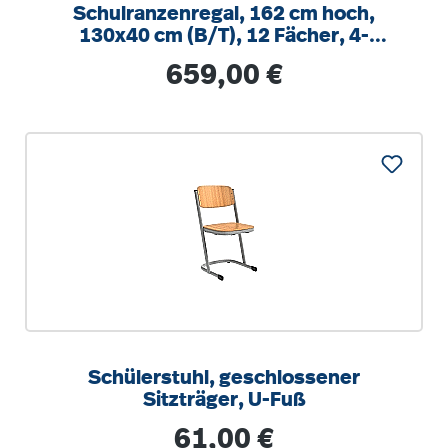
Schulranzenregal, 162 cm hoch,
130x40 cm (B/T), 12 Fächer, 4-
spaltig, XL Variante
Regulärer Preis:
659,00 €
Schülerstuhl, geschlossener
Sitzträger, U-Fuß
Regulärer Preis:
61,00 €