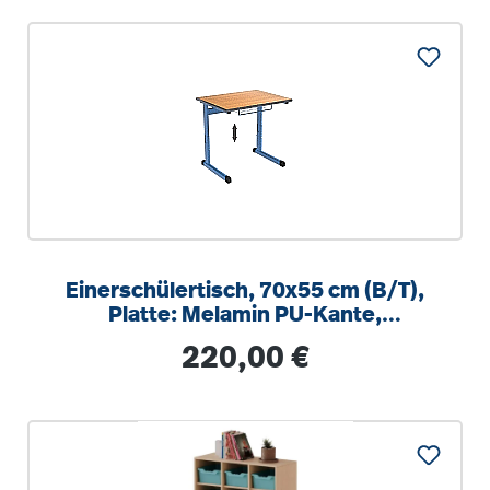
Einerschülertisch, 70x55 cm (B/T),
Platte: Melamin PU-Kante,
höhenverstellbar 58-82cm
Regulärer Preis:
220,00 €