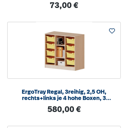
integrierten Aufstuhlschutz
Regulärer Preis:
73,00 €
ErgoTray Regal, 3reihig, 2,5 OH,
rechts+links je 4 hohe Boxen, 3
Fächer mittig,
Regulärer Preis:
580,00 €
B/H/T104,5x100x40cm