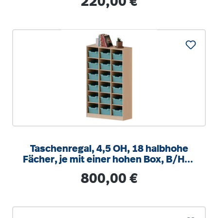
220,00 €
Taschenregal, 4,5 OH, 18 halbhohe
Fächer, je mit einer hohen Box, B/H/T
104,5x172x40cm
Regulärer Preis:
800,00 €