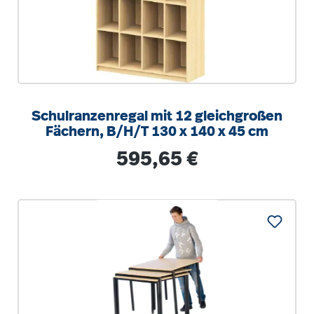
Schulranzenregal mit 12 gleichgroßen
Fächern, B/H/T 130 x 140 x 45 cm
Regulärer Preis:
595,65 €