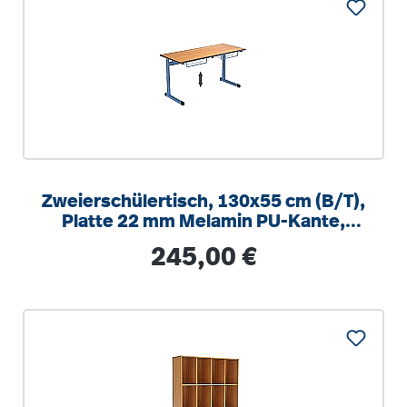
Zweierschülertisch, 130x55 cm (B/T),
Platte 22 mm Melamin PU-Kante,
höhenverstellbar 58-82cm
Regulärer Preis:
245,00 €