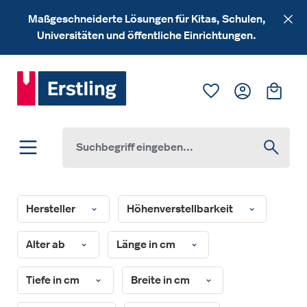
Zum Hauptinhalt springen
Maßgeschneiderte Lösungen für Kitas, Schulen,
Universitäten und öffentliche Einrichtungen.
Du hast 0 Produk
Ware
Hersteller
Höhenverstellbarkeit
Alter ab
Länge in cm
Tiefe in cm
Breite in cm