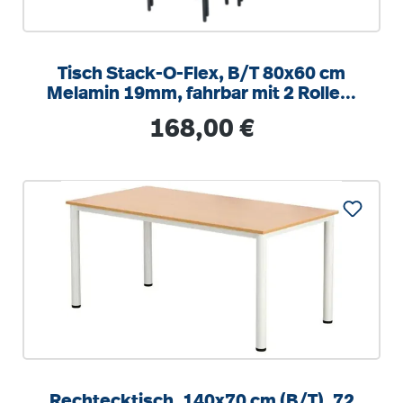
Tisch Stack-O-Flex, B/T 80x60 cm
Melamin 19mm, fahrbar mit 2 Rollen,
stapelbar
Regulärer Preis:
168,00 €
Rechtecktisch, 140x70 cm (B/T), 72