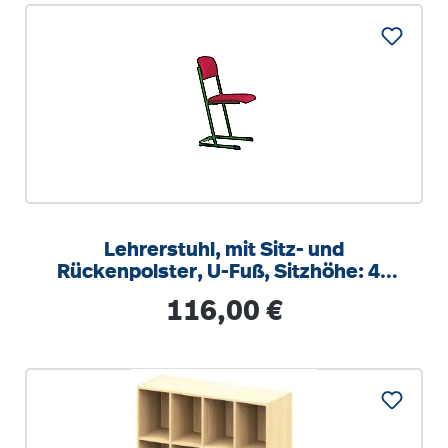
Lehrerstuhl, mit Sitz- und
Rückenpolster, U-Fuß, Sitzhöhe: 46
cm
Regulärer Preis:
116,00 €