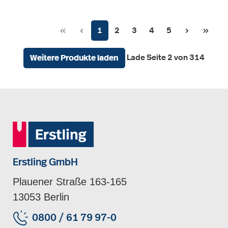
Seite
Seite
Seite
Seite
Seite
1
2
3
4
5
Lade Seite 2 von 314
Weitere Produkte laden
Erstling GmbH
Plauener Straße 163-165
13053 Berlin
0800 / 61 79 97-0