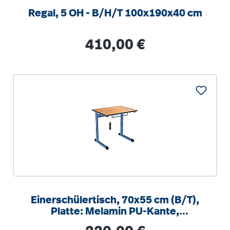
Regal, 5 OH - B/H/T 100x190x40 cm
Regulärer Preis:
410,00 €
Einerschülertisch, 70x55 cm (B/T),
Platte: Melamin PU-Kante,
höhenverstellbar 58-82cm
Regulärer Preis: