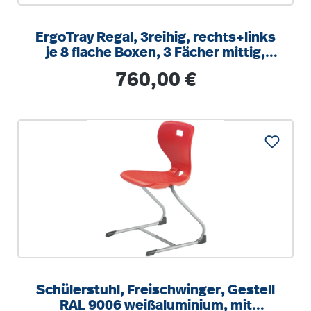
ErgoTray Regal, 3reihig, rechts+links
je 8 flache Boxen, 3 Fächer mittig,
B/H/T 104,5x100x40cm
Regulärer Preis:
760,00 €
Schülerstuhl, Freischwinger, Gestell
RAL 9006 weißaluminium, mit