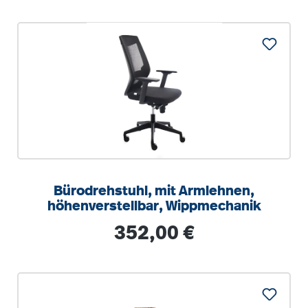
Bürodrehstuhl, mit Armlehnen,
höhenverstellbar, Wippmechanik
Regulärer Preis:
352,00 €