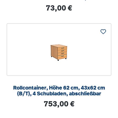
optionalen Aufstuhlschutz
Regulärer Preis:
73,00 €
Rollcontainer, Höhe 62 cm, 43x62 cm
(B/T), 4 Schubladen, abschließbar
Regulärer Preis:
753,00 €