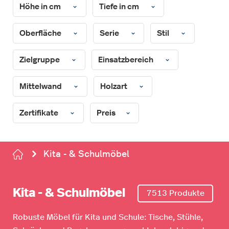
Höhe in cm
Tiefe in cm
Oberfläche
Serie
Stil
Zielgruppe
Einsatzbereich
Mittelwand
Holzart
Zertifikate
Preis
Kita - & Schulmöbel
Kita - & Schulmöbel
7513 Produkte
Robuste Möbel für Kita und Schule: Tische, Stühle,