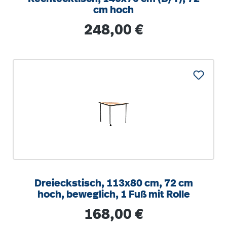
cm hoch
Regulärer Preis:
248,00 €
Dreieckstisch, 113x80 cm, 72 cm
hoch, beweglich, 1 Fuß mit Rolle
Regulärer Preis:
168,00 €