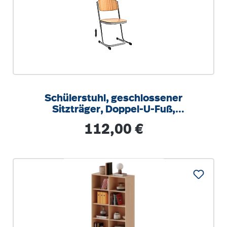
Schülerstuhl, geschlossener
Sitzträger, Doppel-U-Fuß,
höhenverstellbar von 34-42 cm
Regulärer Preis:
112,00 €