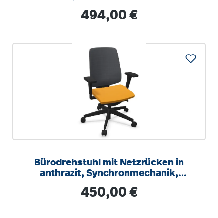
Regulärer Preis:
494,00 €
Bürodrehstuhl mit Netzrücken in
anthrazit, Synchronmechanik,
Sitztiefeneinstellung
Regulärer Preis:
450,00 €