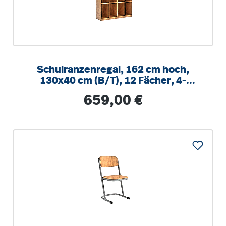
Schulranzenregal, 162 cm hoch,
130x40 cm (B/T), 12 Fächer, 4-
spaltig, XL Variante
Regulärer Preis:
659,00 €