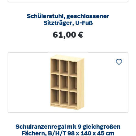
Schülerstuhl, geschlossener
Sitzträger, U-Fuß
Regulärer Preis:
61,00 €
Schulranzenregal mit 9 gleichgroßen
Fächern, B/H/T 98 x 140 x 45 cm