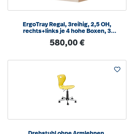
ErgoTray Regal, 3reihig, 2,5 OH,
rechts+links je 4 hohe Boxen, 3
Fächer mittig,
Regulärer Preis:
580,00 €
B/H/T104,5x100x40cm
Drehstuhl ohne Armlehnen,