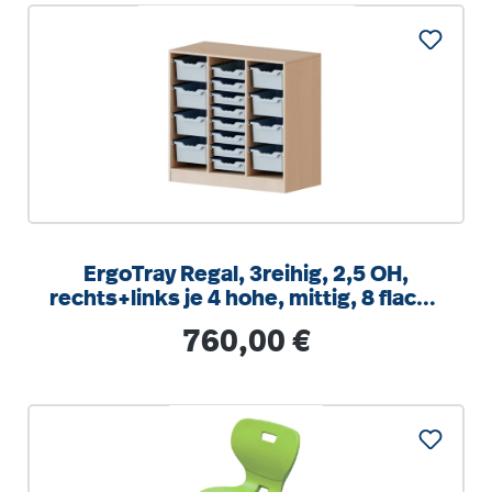
ErgoTray Regal, 3reihig, 2,5 OH,
rechts+links je 4 hohe, mittig, 8 flache
Boxen, B/H/T104,5x100x40cm
Regulärer Preis:
760,00 €