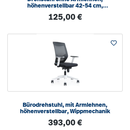
höhenverstellbar 42-54 cm,
Drehkreuz Stahl RAL 9006
Regulärer Preis:
125,00 €
Bürodrehstuhl, mit Armlehnen,
höhenverstellbar, Wippmechanik
Regulärer Preis:
393,00 €