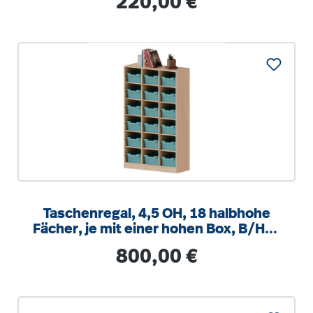
220,00 €
Taschenregal, 4,5 OH, 18 halbhohe
Fächer, je mit einer hohen Box, B/H/T
104,5x172x40cm
Regulärer Preis:
800,00 €