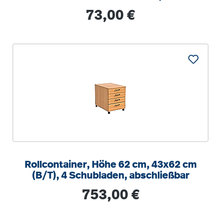
optionalen Aufstuhlschutz
Regulärer Preis:
73,00 €
Rollcontainer, Höhe 62 cm, 43x62 cm
(B/T), 4 Schubladen, abschließbar
Regulärer Preis:
753,00 €