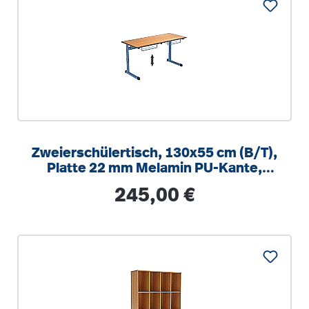
Zweierschülertisch, 130x55 cm (B/T),
Platte 22 mm Melamin PU-Kante,
höhenverstellbar 58-82cm
Regulärer Preis:
245,00 €