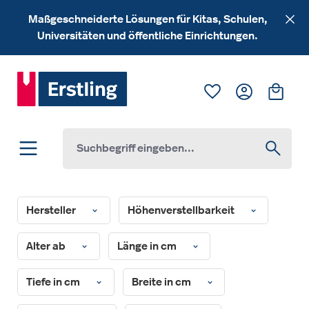
Zum Hauptinhalt springen
Maßgeschneiderte Lösungen für Kitas, Schulen,
Universitäten und öffentliche Einrichtungen.
Du hast 0 Produk
Ware
Hersteller
Höhenverstellbarkeit
Alter ab
Länge in cm
Tiefe in cm
Breite in cm