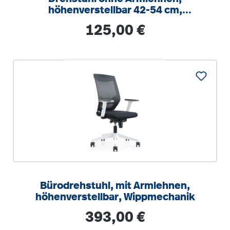
höhenverstellbar 42-54 cm,
Drehkreuz Stahl RAL 9006
Regulärer Preis:
125,00 €
Bürodrehstuhl, mit Armlehnen,
höhenverstellbar, Wippmechanik
Regulärer Preis:
393,00 €