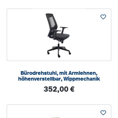
Bürodrehstuhl, mit Armlehnen,
höhenverstellbar, Wippmechanik
Regulärer Preis:
352,00 €