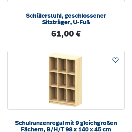
Schülerstuhl, geschlossener
Sitzträger, U-Fuß
Regulärer Preis:
61,00 €
Schulranzenregal mit 9 gleichgroßen
Fächern, B/H/T 98 x 140 x 45 cm