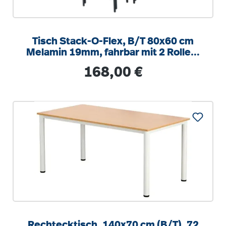
Tisch Stack-O-Flex, B/T 80x60 cm
Melamin 19mm, fahrbar mit 2 Rollen,
stapelbar
Regulärer Preis:
168,00 €
Rechtecktisch, 140x70 cm (B/T), 72