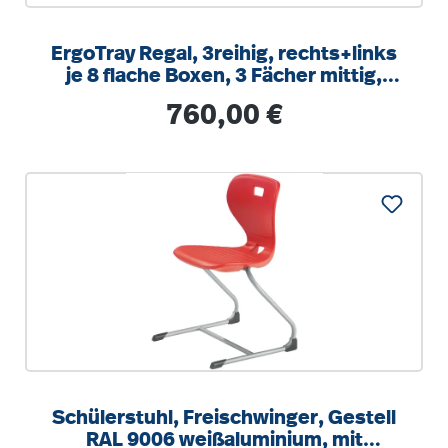
ErgoTray Regal, 3reihig, rechts+links
je 8 flache Boxen, 3 Fächer mittig,
B/H/T 104,5x100x40cm
Regulärer Preis:
760,00 €
Schülerstuhl, Freischwinger, Gestell
RAL 9006 weißaluminium, mit