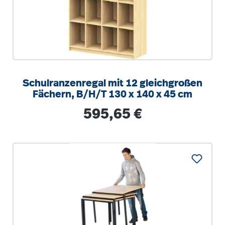
Schulranzenregal mit 12 gleichgroßen
Fächern, B/H/T 130 x 140 x 45 cm
Regulärer Preis:
595,65 €