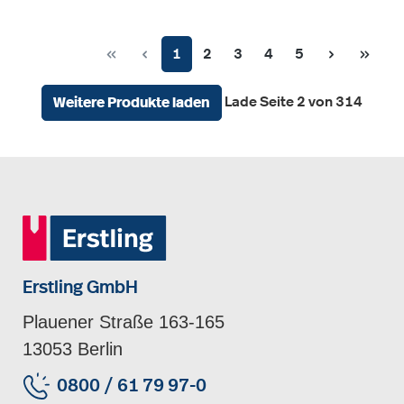
Seite
Seite
Seite
Seite
Seite
1
2
3
4
5
Lade Seite 2 von 314
Weitere Produkte laden
Erstling GmbH
Plauener Straße 163-165
13053 Berlin
0800 / 61 79 97-0