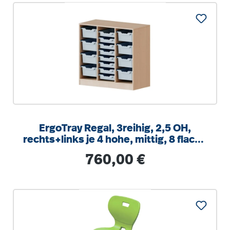
ErgoTray Regal, 3reihig, 2,5 OH,
rechts+links je 4 hohe, mittig, 8 flache
Boxen, B/H/T104,5x100x40cm
Regulärer Preis:
760,00 €