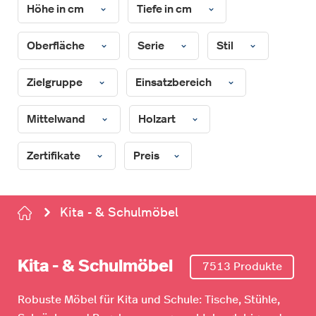
Höhe in cm
Tiefe in cm
Oberfläche
Serie
Stil
Zielgruppe
Einsatzbereich
Mittelwand
Holzart
Zertifikate
Preis
Kita - & Schulmöbel
Kita - & Schulmöbel
7513 Produkte
Robuste Möbel für Kita und Schule: Tische, Stühle,