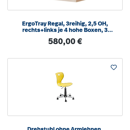
ErgoTray Regal, 3reihig, 2,5 OH,
rechts+links je 4 hohe Boxen, 3
Fächer mittig,
Regulärer Preis:
580,00 €
B/H/T104,5x100x40cm
Drehstuhl ohne Armlehnen,