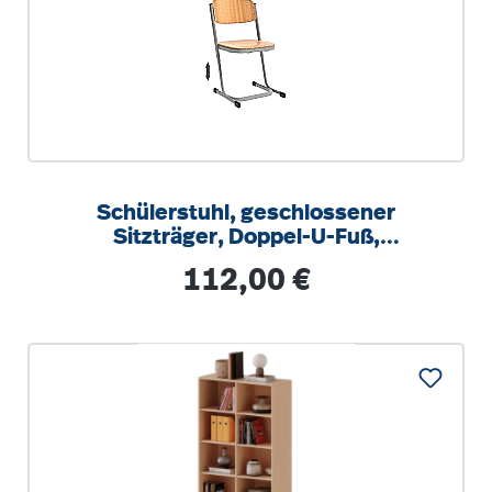
Schülerstuhl, geschlossener
Sitzträger, Doppel-U-Fuß,
höhenverstellbar von 34-42 cm
Regulärer Preis:
112,00 €