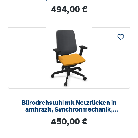
Regulärer Preis:
494,00 €
Bürodrehstuhl mit Netzrücken in
anthrazit, Synchronmechanik,
Sitztiefeneinstellung
Regulärer Preis:
450,00 €