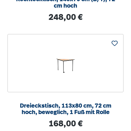
cm hoch
Regulärer Preis:
248,00 €
Dreieckstisch, 113x80 cm, 72 cm
hoch, beweglich, 1 Fuß mit Rolle
Regulärer Preis:
168,00 €