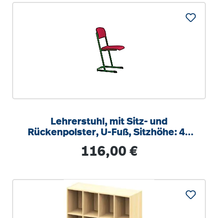
Lehrerstuhl, mit Sitz- und
Rückenpolster, U-Fuß, Sitzhöhe: 46
cm
Regulärer Preis:
116,00 €