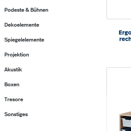
Podeste & Bühnen
Dekoelemente
Ergo
rech
Spiegelelemente
Boxe
B/H
Projektion
Akustik
Boxen
Tresore
Sonstiges