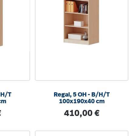
Regal, 5 OH - B/H/T
cm
100x190x40 cm
s:
Regulärer Preis:
€
410,00 €