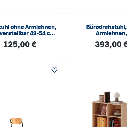
tuhl ohne Armlehnen,
Bürodrehstuhl,
erstellbar 42-54 cm,
Armlehnen
reuz Stahl RAL 9006
höhenverstellb
Regulärer Preis:
Regulärer Prei
125,00 €
393,00 
Wippmechan