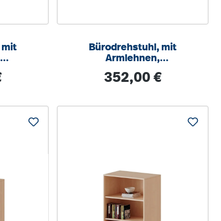
 mit
Bürodrehstuhl, mit
,
Armlehnen,
ar,
höhenverstellbar,
s:
Regulärer Preis:
€
352,00 €
ik
Wippmechanik