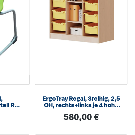
,
ErgoTray Regal, 3reihig, 2,5
tell RAL
OH, rechts+links je 4 hohe
um, mit
Boxen, 3 Fächer mittig,
is:
Regulärer Preis:
580,00 €
hlschutz
B/H/T104,5x100x40cm