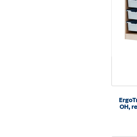
ErgoTr
OH, re
mit
B/H