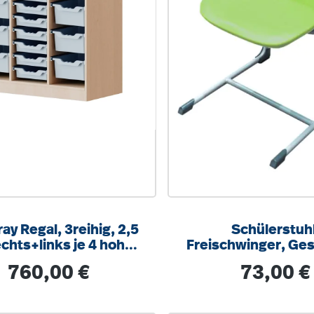
ay Regal, 3reihig, 2,5
Schülerstuhl
chts+links je 4 hohe,
Freischwinger, Ges
tig, 8 flache Boxen,
9006 weißalumini
Regulärer Preis:
Regulärer Pre
760,00 €
73,00 €
/T104,5x100x40cm
integrierten Aufstu