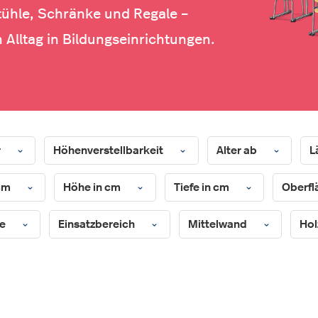
tühle, Schränke und Regale –
 Alltag in Bildungseinrichtungen.
r
Höhenverstellbarkeit
Alter ab
L
 cm
Höhe in cm
Tiefe in cm
Oberfl
pe
Einsatzbereich
Mittelwand
Hol