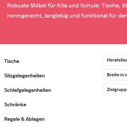
Robuste Möbel für Kita und Schule: Tische, S
normgerecht, langlebig und funktional für den
Herstelle
Tische
Breite in
Sitzgelegenheiten
Zielgrup
Schlafgelegenheiten
Schränke
Regale & Ablagen