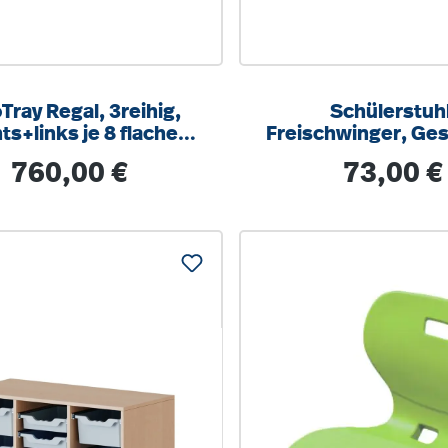
Tray Regal, 3reihig,
Schülerstuhl
ts+links je 8 flache
Freischwinger, Ges
n, 3 Fächer mittig,
9006 weißalumini
Regulärer Preis:
Regulärer Pre
760,00 €
73,00 €
/T 104,5x100x40cm
optionalen Aufstu