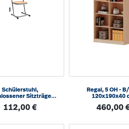
Schülerstuhl,
Regal, 5 OH - B/H/T
lossener Sitzträger,
120x190x40 
Doppel-U-Fuß,
Regulärer Preis:
Regulärer Prei
112,00 €
460,00 
erstellbar von 34-42
cm