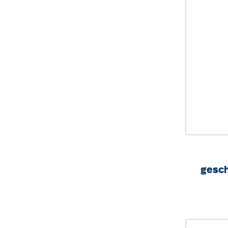
gesch
höhenv