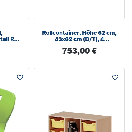
,
Rollcontainer, Höhe 62 cm,
tell RAL
43x62 cm (B/T), 4
um, mit
Schubladen, abschließbar
is:
Regulärer Preis:
753,00 €
hlschutz