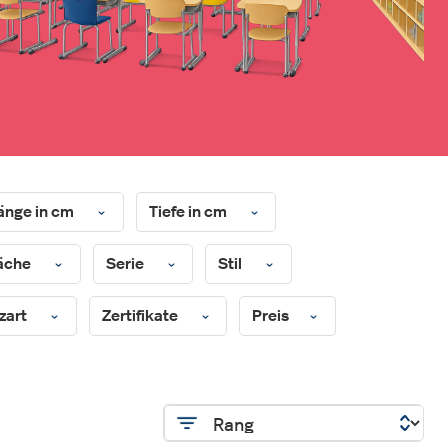
änge in cm
Tiefe in cm
äche
Serie
Stil
zart
Zertifikate
Preis