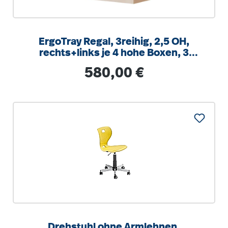
ErgoTray Regal, 3reihig, 2,5 OH,
rechts+links je 4 hohe Boxen, 3
Fächer mittig,
Regulärer Preis:
580,00 €
B/H/T104,5x100x40cm
Drehstuhl ohne Armlehnen,