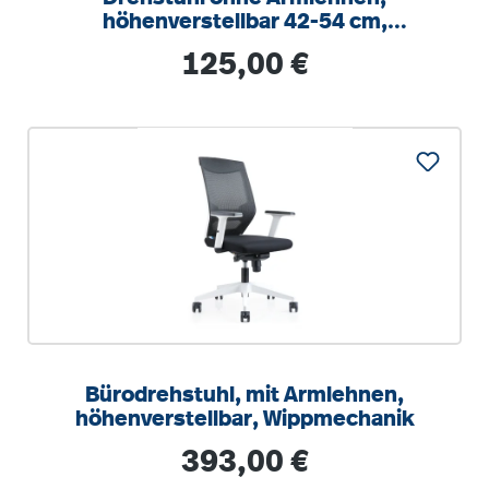
höhenverstellbar 42-54 cm,
Drehkreuz Stahl RAL 9006
Regulärer Preis:
125,00 €
Bürodrehstuhl, mit Armlehnen,
höhenverstellbar, Wippmechanik
Regulärer Preis:
393,00 €