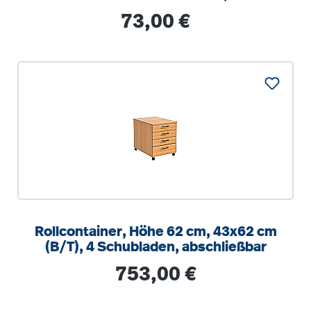
optionalen Aufstuhlschutz
Regulärer Preis:
73,00 €
Rollcontainer, Höhe 62 cm, 43x62 cm
(B/T), 4 Schubladen, abschließbar
Regulärer Preis:
753,00 €