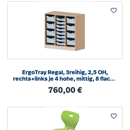
ErgoTray Regal, 3reihig, 2,5 OH,
rechts+links je 4 hohe, mittig, 8 flache
Boxen, B/H/T104,5x100x40cm
Regulärer Preis:
760,00 €