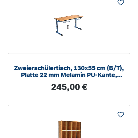
Zweierschülertisch, 130x55 cm (B/T),
Platte 22 mm Melamin PU-Kante,
höhenverstellbar 58-82cm
Regulärer Preis:
245,00 €