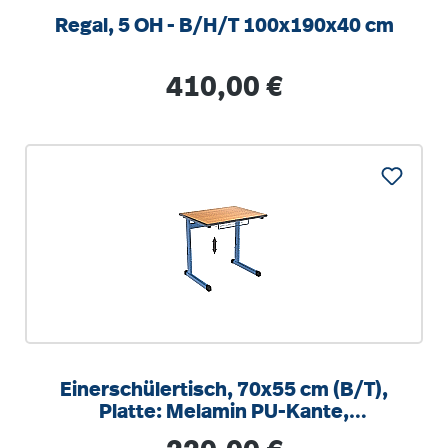
Regal, 5 OH - B/H/T 100x190x40 cm
Regulärer Preis:
410,00 €
Einerschülertisch, 70x55 cm (B/T),
Platte: Melamin PU-Kante,
höhenverstellbar 58-82cm
Regulärer Preis: