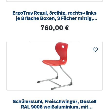
ErgoTray Regal, 3reihig, rechts+links
je 8 flache Boxen, 3 Fächer mittig,
B/H/T 104,5x100x40cm
Regulärer Preis:
760,00 €
Schülerstuhl, Freischwinger, Gestell
RAL 9006 weißaluminium, mit