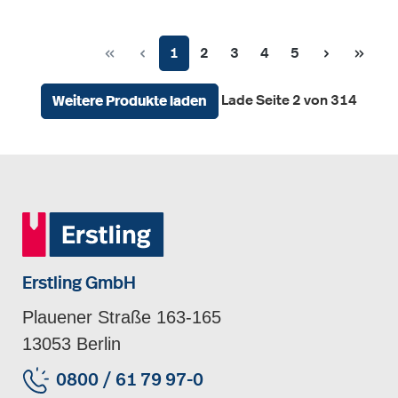
Seite
Seite
Seite
Seite
Seite
1
2
3
4
5
Lade Seite 2 von 314
Weitere Produkte laden
Erstling GmbH
Plauener Straße 163-165
13053 Berlin
0800 / 61 79 97-0