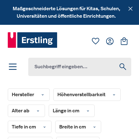
Zum Hauptinhalt springen
Maßgeschneiderte Lösungen für Kitas, Schulen,
Universitäten und öffentliche Einrichtungen.
Du hast 0 Produk
Ware
Hersteller
Höhenverstellbarkeit
Alter ab
Länge in cm
Tiefe in cm
Breite in cm