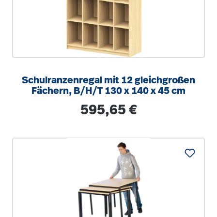
Schulranzenregal mit 12 gleichgroßen
Fächern, B/H/T 130 x 140 x 45 cm
Regulärer Preis:
595,65 €