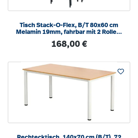
Tisch Stack-O-Flex, B/T 80x60 cm
Melamin 19mm, fahrbar mit 2 Rollen,
stapelbar
Regulärer Preis:
168,00 €
Rechtecktisch, 140x70 cm (B/T), 72