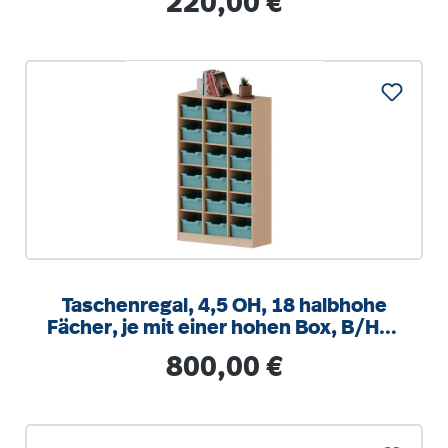
220,00 €
Taschenregal, 4,5 OH, 18 halbhohe
Fächer, je mit einer hohen Box, B/H/T
104,5x172x40cm
Regulärer Preis:
800,00 €