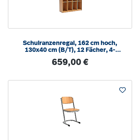
Schulranzenregal, 162 cm hoch,
130x40 cm (B/T), 12 Fächer, 4-
spaltig, XL Variante
Regulärer Preis:
659,00 €