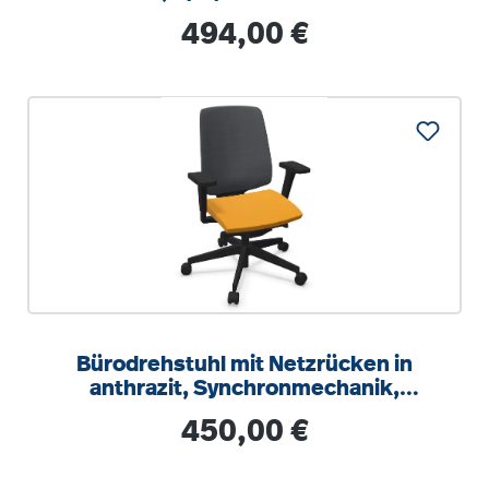
Regulärer Preis:
494,00 €
Bürodrehstuhl mit Netzrücken in
anthrazit, Synchronmechanik,
Sitztiefeneinstellung
Regulärer Preis:
450,00 €