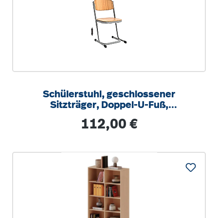
Schülerstuhl, geschlossener
Sitzträger, Doppel-U-Fuß,
höhenverstellbar von 34-42 cm
Regulärer Preis:
112,00 €