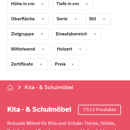
Höhe in cm
Tiefe in cm
Oberfläche
Serie
Stil
Zielgruppe
Einsatzbereich
Mittelwand
Holzart
Zertifikate
Preis
Kita - & Schulmöbel
Kita - & Schulmöbel
7513 Produkte
Robuste Möbel für Kita und Schule: Tische, Stühle,