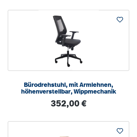
Bürodrehstuhl, mit Armlehnen,
höhenverstellbar, Wippmechanik
Regulärer Preis:
352,00 €