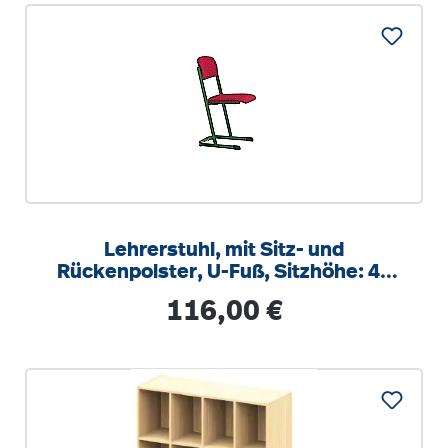
Lehrerstuhl, mit Sitz- und
Rückenpolster, U-Fuß, Sitzhöhe: 46
cm
Regulärer Preis:
116,00 €