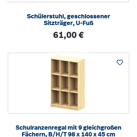
Schülerstuhl, geschlossener
Sitzträger, U-Fuß
Regulärer Preis:
61,00 €
Schulranzenregal mit 9 gleichgroßen
Fächern, B/H/T 98 x 140 x 45 cm