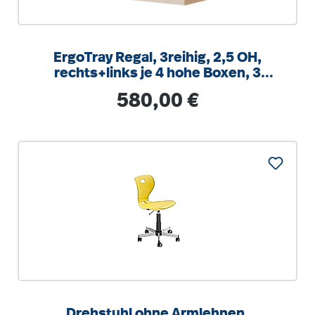
ErgoTray Regal, 3reihig, 2,5 OH,
rechts+links je 4 hohe Boxen, 3
Fächer mittig,
Regulärer Preis:
580,00 €
B/H/T104,5x100x40cm
Drehstuhl ohne Armlehnen,