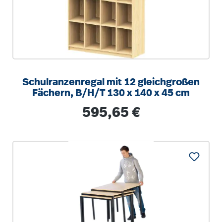
Schulranzenregal mit 12 gleichgroßen
Fächern, B/H/T 130 x 140 x 45 cm
Regulärer Preis:
595,65 €