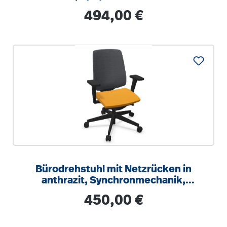
Regulärer Preis:
494,00 €
Bürodrehstuhl mit Netzrücken in
anthrazit, Synchronmechanik,
Sitztiefeneinstellung
Regulärer Preis:
450,00 €