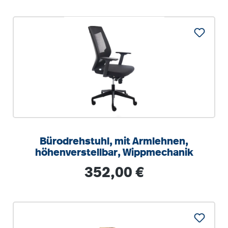
Bürodrehstuhl, mit Armlehnen,
höhenverstellbar, Wippmechanik
Regulärer Preis:
352,00 €