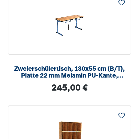
Zweierschülertisch, 130x55 cm (B/T),
Platte 22 mm Melamin PU-Kante,
höhenverstellbar 58-82cm
Regulärer Preis:
245,00 €