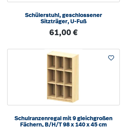
Schülerstuhl, geschlossener
Sitzträger, U-Fuß
Regulärer Preis:
61,00 €
Schulranzenregal mit 9 gleichgroßen
Fächern, B/H/T 98 x 140 x 45 cm