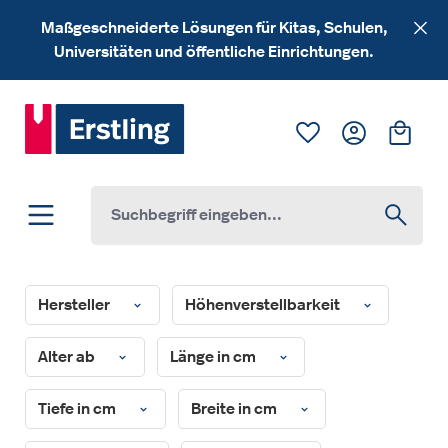
Zum Hauptinhalt springen
Maßgeschneiderte Lösungen für Kitas, Schulen,
Universitäten und öffentliche Einrichtungen.
Du hast 0 Produk
Ware
Hersteller
Höhenverstellbarkeit
Alter ab
Länge in cm
Tiefe in cm
Breite in cm