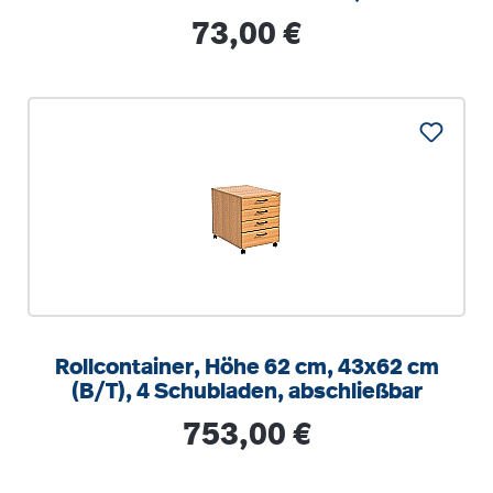
optionalen Aufstuhlschutz
Regulärer Preis:
73,00 €
Rollcontainer, Höhe 62 cm, 43x62 cm
(B/T), 4 Schubladen, abschließbar
Regulärer Preis:
753,00 €