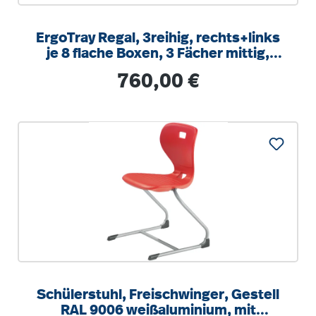
ErgoTray Regal, 3reihig, rechts+links
je 8 flache Boxen, 3 Fächer mittig,
B/H/T 104,5x100x40cm
Regulärer Preis:
760,00 €
Schülerstuhl, Freischwinger, Gestell
RAL 9006 weißaluminium, mit