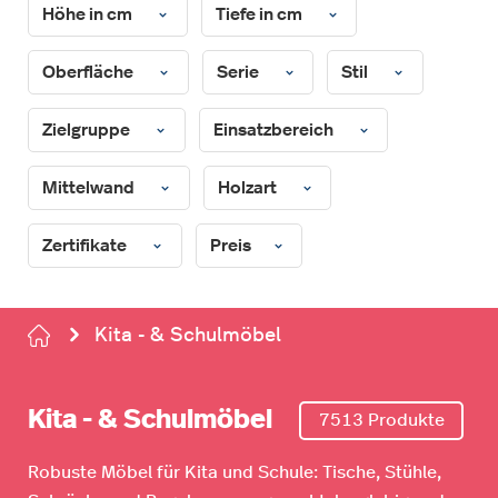
Höhe in cm
Tiefe in cm
Oberfläche
Serie
Stil
Zielgruppe
Einsatzbereich
Mittelwand
Holzart
Zertifikate
Preis
Kita - & Schulmöbel
Kita - & Schulmöbel
7513 Produkte
Robuste Möbel für Kita und Schule: Tische, Stühle,