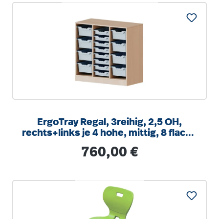
ErgoTray Regal, 3reihig, 2,5 OH,
rechts+links je 4 hohe, mittig, 8 flache
Boxen, B/H/T104,5x100x40cm
Regulärer Preis:
760,00 €