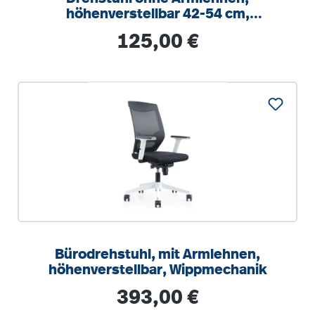
höhenverstellbar 42-54 cm,
Drehkreuz Stahl RAL 9006
Regulärer Preis:
125,00 €
Bürodrehstuhl, mit Armlehnen,
höhenverstellbar, Wippmechanik
Regulärer Preis:
393,00 €