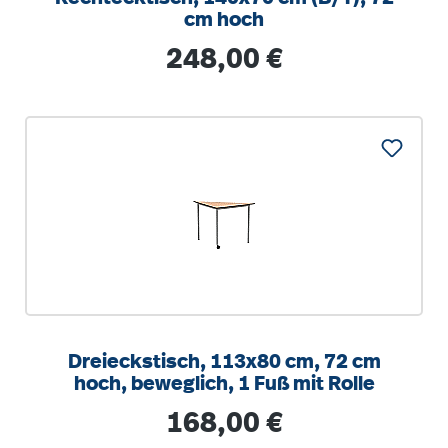
cm hoch
Regulärer Preis:
248,00 €
Dreieckstisch, 113x80 cm, 72 cm
hoch, beweglich, 1 Fuß mit Rolle
Regulärer Preis:
168,00 €