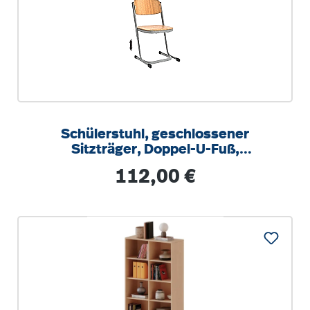
Schülerstuhl, geschlossener
Sitzträger, Doppel-U-Fuß,
höhenverstellbar von 34-42 cm
Regulärer Preis:
112,00 €