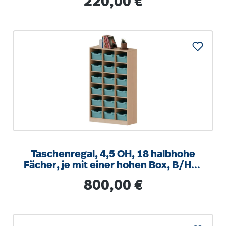
220,00 €
Taschenregal, 4,5 OH, 18 halbhohe
Fächer, je mit einer hohen Box, B/H/T
104,5x172x40cm
Regulärer Preis:
800,00 €