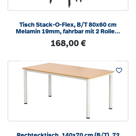
Tisch Stack-O-Flex, B/T 80x60 cm
Melamin 19mm, fahrbar mit 2 Rollen,
stapelbar
Regulärer Preis:
168,00 €
Rechtecktisch, 140x70 cm (B/T), 72