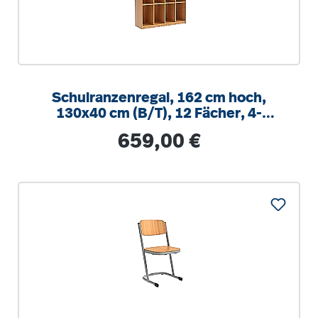
Schulranzenregal, 162 cm hoch,
130x40 cm (B/T), 12 Fächer, 4-
spaltig, XL Variante
Regulärer Preis:
659,00 €