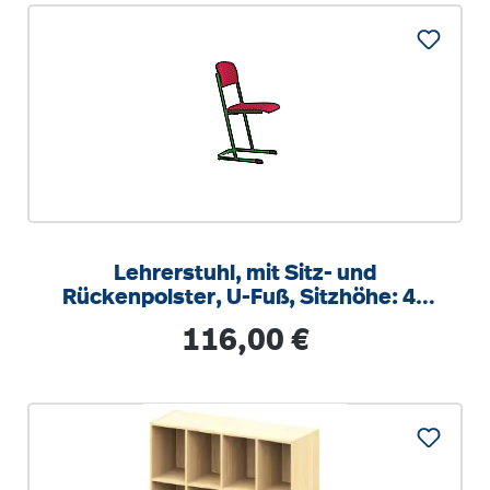
Lehrerstuhl, mit Sitz- und
Rückenpolster, U-Fuß, Sitzhöhe: 46
cm
Regulärer Preis:
116,00 €