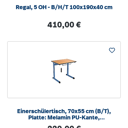
Regal, 5 OH - B/H/T 100x190x40 cm
Regulärer Preis:
410,00 €
Einerschülertisch, 70x55 cm (B/T),
Platte: Melamin PU-Kante,
höhenverstellbar 58-82cm
Regulärer Preis: