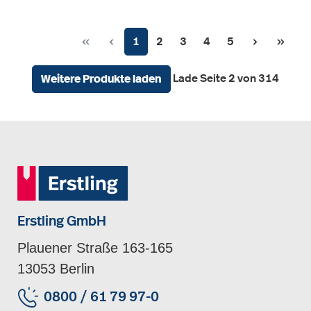
Seite
Seite
Seite
Seite
Seite
1
2
3
4
5
Lade Seite 2 von 314
Weitere Produkte laden
Erstling GmbH
Plauener Straße 163-165
13053 Berlin
0800 / 61 79 97-0