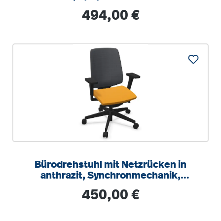
Regulärer Preis:
494,00 €
Bürodrehstuhl mit Netzrücken in
anthrazit, Synchronmechanik,
Sitztiefeneinstellung
Regulärer Preis:
450,00 €