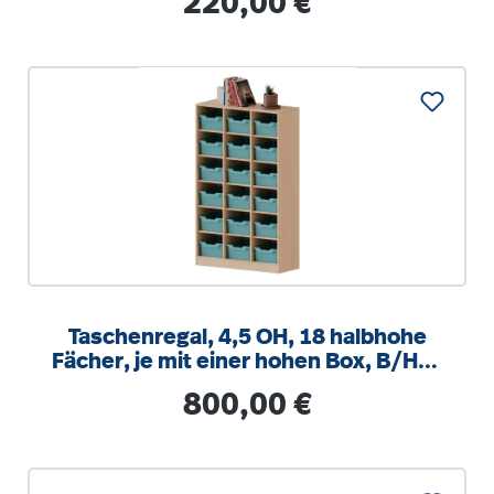
220,00 €
Taschenregal, 4,5 OH, 18 halbhohe
Fächer, je mit einer hohen Box, B/H/T
104,5x172x40cm
Regulärer Preis:
800,00 €