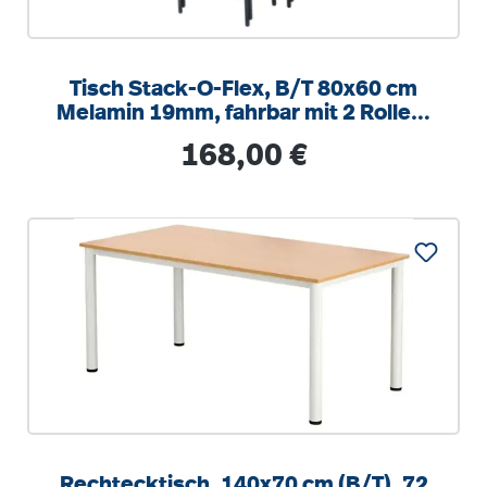
Tisch Stack-O-Flex, B/T 80x60 cm
Melamin 19mm, fahrbar mit 2 Rollen,
stapelbar
Regulärer Preis:
168,00 €
Rechtecktisch, 140x70 cm (B/T), 72