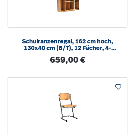
Schulranzenregal, 162 cm hoch,
130x40 cm (B/T), 12 Fächer, 4-
spaltig, XL Variante
Regulärer Preis:
659,00 €