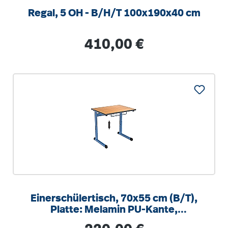
Regal, 5 OH - B/H/T 100x190x40 cm
Regulärer Preis:
410,00 €
Einerschülertisch, 70x55 cm (B/T),
Platte: Melamin PU-Kante,
höhenverstellbar 58-82cm
Regulärer Preis: