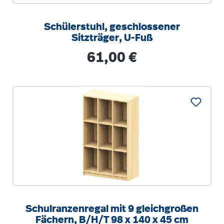
Schülerstuhl, geschlossener
Sitzträger, U-Fuß
Regulärer Preis:
61,00 €
Schulranzenregal mit 9 gleichgroßen
Fächern, B/H/T 98 x 140 x 45 cm