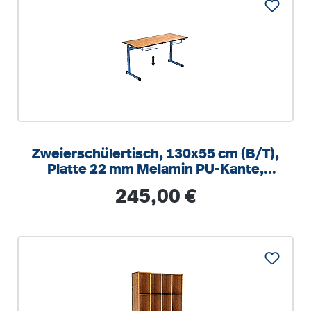
Zweierschülertisch, 130x55 cm (B/T),
Platte 22 mm Melamin PU-Kante,
höhenverstellbar 58-82cm
Regulärer Preis:
245,00 €