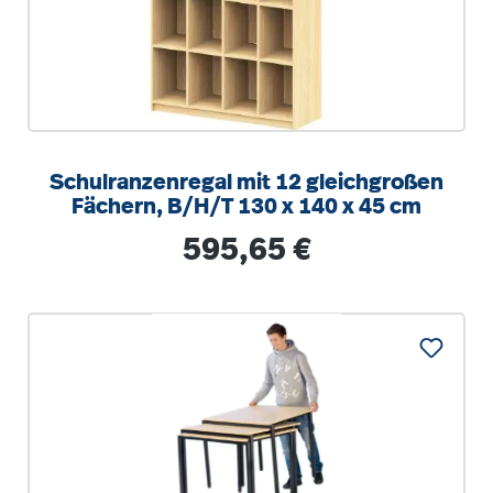
Schulranzenregal mit 12 gleichgroßen
Fächern, B/H/T 130 x 140 x 45 cm
Regulärer Preis:
595,65 €