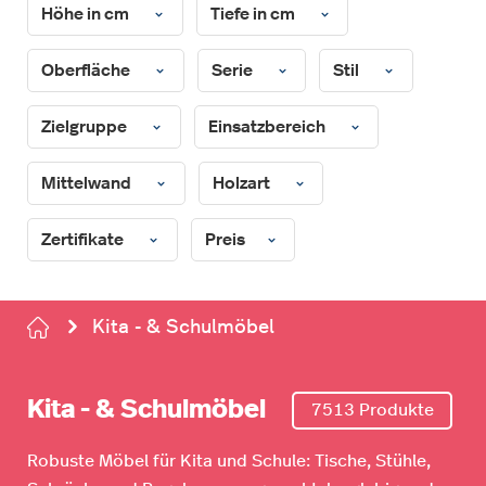
Höhe in cm
Tiefe in cm
Oberfläche
Serie
Stil
Zielgruppe
Einsatzbereich
Mittelwand
Holzart
Zertifikate
Preis
Kita - & Schulmöbel
Kita - & Schulmöbel
7513 Produkte
Robuste Möbel für Kita und Schule: Tische, Stühle,