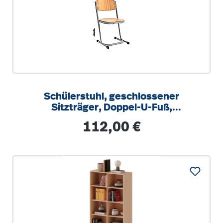
Schülerstuhl, geschlossener
Sitzträger, Doppel-U-Fuß,
höhenverstellbar von 34-42 cm
Regulärer Preis:
112,00 €