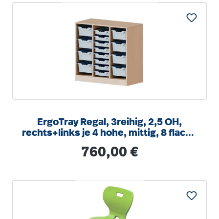
ErgoTray Regal, 3reihig, 2,5 OH,
rechts+links je 4 hohe, mittig, 8 flache
Boxen, B/H/T104,5x100x40cm
Regulärer Preis:
760,00 €