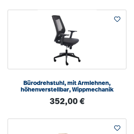
Bürodrehstuhl, mit Armlehnen,
höhenverstellbar, Wippmechanik
Regulärer Preis:
352,00 €