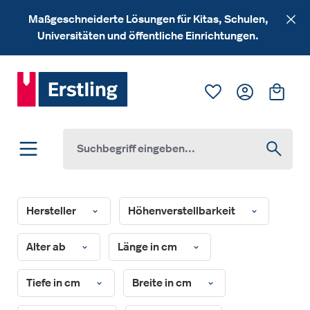
Zum Hauptinhalt springen
Maßgeschneiderte Lösungen für Kitas, Schulen,
Universitäten und öffentliche Einrichtungen.
Du hast 0 Produk
Ware
Hersteller
Höhenverstellbarkeit
Alter ab
Länge in cm
Tiefe in cm
Breite in cm