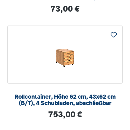
optionalen Aufstuhlschutz
Regulärer Preis:
73,00 €
Rollcontainer, Höhe 62 cm, 43x62 cm
(B/T), 4 Schubladen, abschließbar
Regulärer Preis:
753,00 €