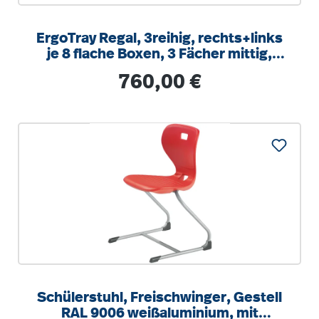
ErgoTray Regal, 3reihig, rechts+links
je 8 flache Boxen, 3 Fächer mittig,
B/H/T 104,5x100x40cm
Regulärer Preis:
760,00 €
Schülerstuhl, Freischwinger, Gestell
RAL 9006 weißaluminium, mit