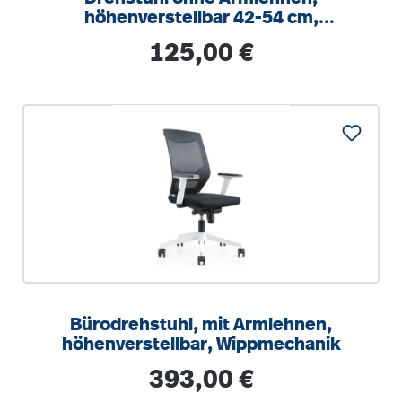
höhenverstellbar 42-54 cm,
Drehkreuz Stahl RAL 9006
Regulärer Preis:
125,00 €
Bürodrehstuhl, mit Armlehnen,
höhenverstellbar, Wippmechanik
Regulärer Preis:
393,00 €