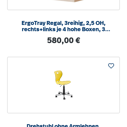
ErgoTray Regal, 3reihig, 2,5 OH,
rechts+links je 4 hohe Boxen, 3
Fächer mittig,
Regulärer Preis:
580,00 €
B/H/T104,5x100x40cm
Drehstuhl ohne Armlehnen,