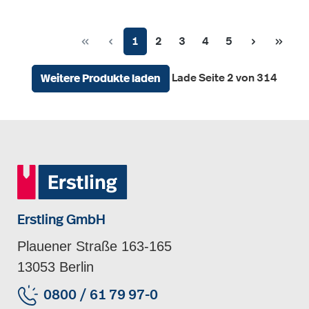
Seite
Seite
Seite
Seite
Seite
1
2
3
4
5
Lade Seite 2 von 314
Weitere Produkte laden
Erstling GmbH
Plauener Straße 163-165
13053 Berlin
0800 / 61 79 97-0