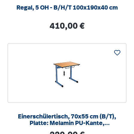
Regal, 5 OH - B/H/T 100x190x40 cm
Regulärer Preis:
410,00 €
Einerschülertisch, 70x55 cm (B/T),
Platte: Melamin PU-Kante,
höhenverstellbar 58-82cm
Regulärer Preis: