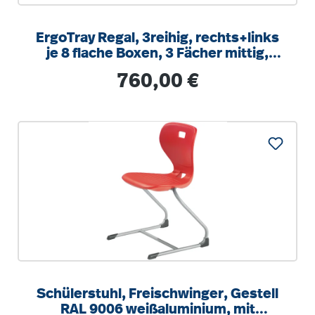
ErgoTray Regal, 3reihig, rechts+links
je 8 flache Boxen, 3 Fächer mittig,
B/H/T 104,5x100x40cm
Regulärer Preis:
760,00 €
Schülerstuhl, Freischwinger, Gestell
RAL 9006 weißaluminium, mit