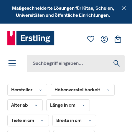
Zum Hauptinhalt springen
Maßgeschneiderte Lösungen für Kitas, Schulen,
Universitäten und öffentliche Einrichtungen.
Du hast 0 Produk
Ware
Hersteller
Höhenverstellbarkeit
Alter ab
Länge in cm
Tiefe in cm
Breite in cm