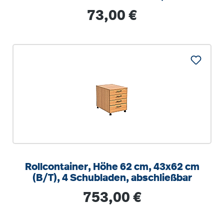
optionalen Aufstuhlschutz
Regulärer Preis:
73,00 €
Rollcontainer, Höhe 62 cm, 43x62 cm
(B/T), 4 Schubladen, abschließbar
Regulärer Preis:
753,00 €