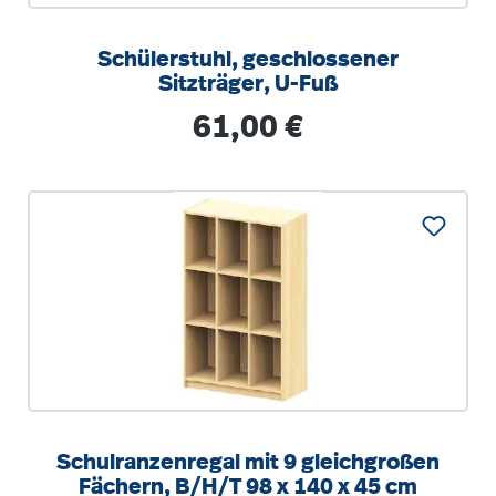
Schülerstuhl, geschlossener
Sitzträger, U-Fuß
Regulärer Preis:
61,00 €
Schulranzenregal mit 9 gleichgroßen
Fächern, B/H/T 98 x 140 x 45 cm