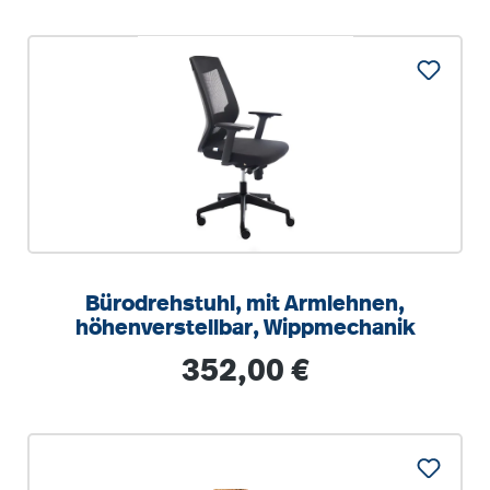
Bürodrehstuhl, mit Armlehnen,
höhenverstellbar, Wippmechanik
Regulärer Preis:
352,00 €