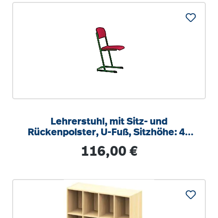
Lehrerstuhl, mit Sitz- und
Rückenpolster, U-Fuß, Sitzhöhe: 46
cm
Regulärer Preis:
116,00 €