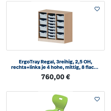
ErgoTray Regal, 3reihig, 2,5 OH,
rechts+links je 4 hohe, mittig, 8 flache
Boxen, B/H/T104,5x100x40cm
Regulärer Preis:
760,00 €