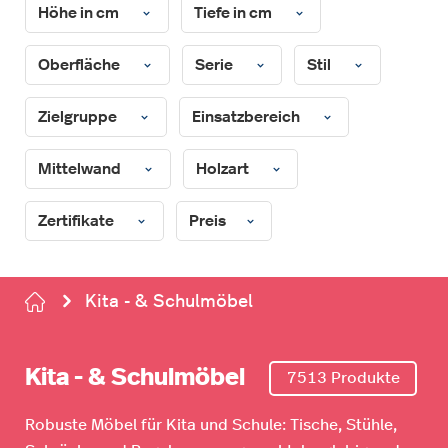
Höhe in cm
Tiefe in cm
Oberfläche
Serie
Stil
Zielgruppe
Einsatzbereich
Mittelwand
Holzart
Zertifikate
Preis
Kita - & Schulmöbel
Kita - & Schulmöbel
7513 Produkte
Robuste Möbel für Kita und Schule: Tische, Stühle,