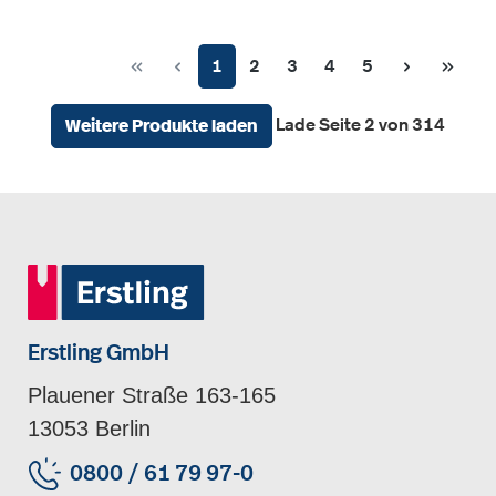
Seite
Seite
Seite
Seite
Seite
1
2
3
4
5
Lade Seite 2 von 314
Weitere Produkte laden
Erstling GmbH
Plauener Straße 163-165
13053 Berlin
0800 / 61 79 97-0