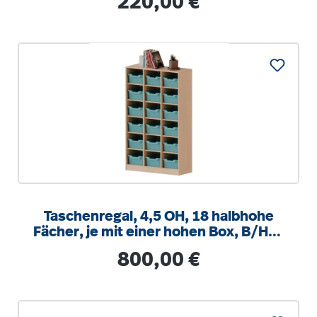
220,00 €
Taschenregal, 4,5 OH, 18 halbhohe
Fächer, je mit einer hohen Box, B/H/T
104,5x172x40cm
Regulärer Preis:
800,00 €