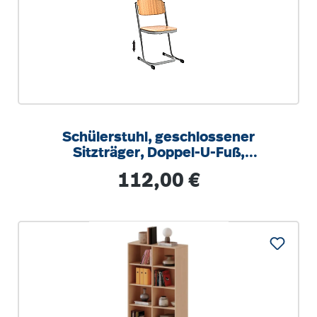
Schülerstuhl, geschlossener
Sitzträger, Doppel-U-Fuß,
höhenverstellbar von 34-42 cm
Regulärer Preis:
112,00 €