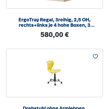
ErgoTray Regal, 3reihig, 2,5 OH,
rechts+links je 4 hohe Boxen, 3
Fächer mittig,
Regulärer Preis:
580,00 €
B/H/T104,5x100x40cm
Drehstuhl ohne Armlehnen,