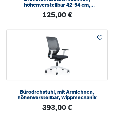
höhenverstellbar 42-54 cm,
Drehkreuz Stahl RAL 9006
Regulärer Preis:
125,00 €
Bürodrehstuhl, mit Armlehnen,
höhenverstellbar, Wippmechanik
Regulärer Preis:
393,00 €