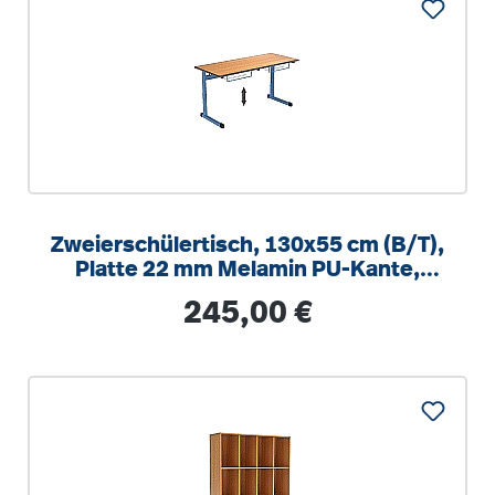
Zweierschülertisch, 130x55 cm (B/T),
Platte 22 mm Melamin PU-Kante,
höhenverstellbar 58-82cm
Regulärer Preis:
245,00 €