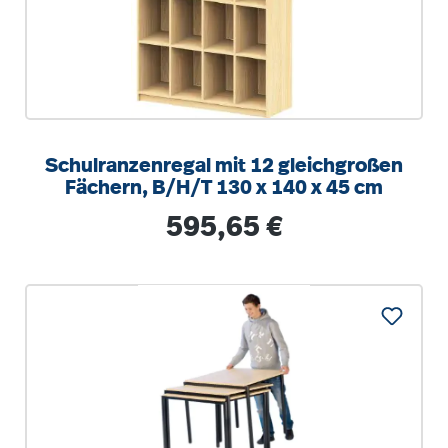
Schulranzenregal mit 12 gleichgroßen
Fächern, B/H/T 130 x 140 x 45 cm
Regulärer Preis:
595,65 €