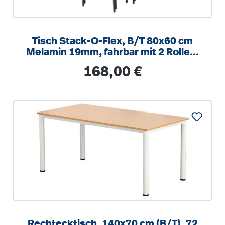
Tisch Stack-O-Flex, B/T 80x60 cm
Melamin 19mm, fahrbar mit 2 Rollen,
stapelbar
Regulärer Preis:
168,00 €
Rechtecktisch, 140x70 cm (B/T), 72