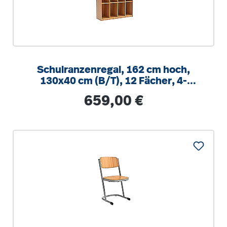
Schulranzenregal, 162 cm hoch,
130x40 cm (B/T), 12 Fächer, 4-
spaltig, XL Variante
Regulärer Preis:
659,00 €