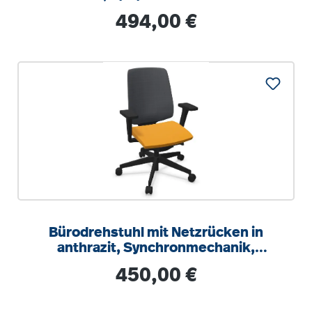
Regulärer Preis:
494,00 €
Bürodrehstuhl mit Netzrücken in
anthrazit, Synchronmechanik,
Sitztiefeneinstellung
Regulärer Preis:
450,00 €