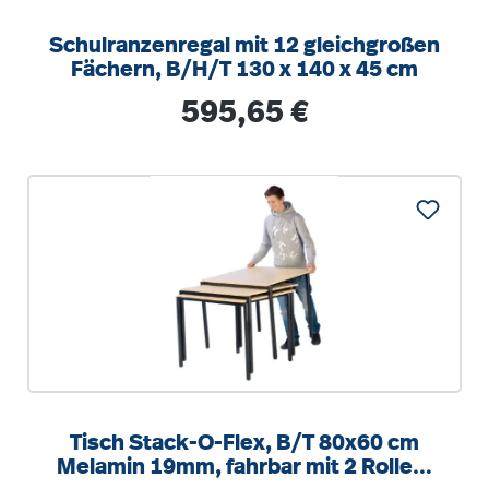
Schulranzenregal mit 12 gleichgroßen
Fächern, B/H/T 130 x 140 x 45 cm
Regulärer Preis:
595,65 €
Tisch Stack-O-Flex, B/T 80x60 cm
Melamin 19mm, fahrbar mit 2 Rollen,