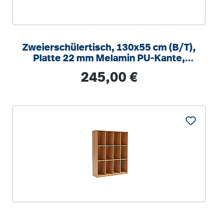
Zweierschülertisch, 130x55 cm (B/T),
Platte 22 mm Melamin PU-Kante,
höhenverstellbar 58-82cm
Regulärer Preis:
245,00 €