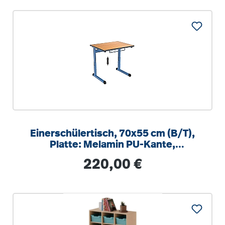
Einerschülertisch, 70x55 cm (B/T),
Platte: Melamin PU-Kante,
höhenverstellbar 58-82cm
Regulärer Preis:
220,00 €