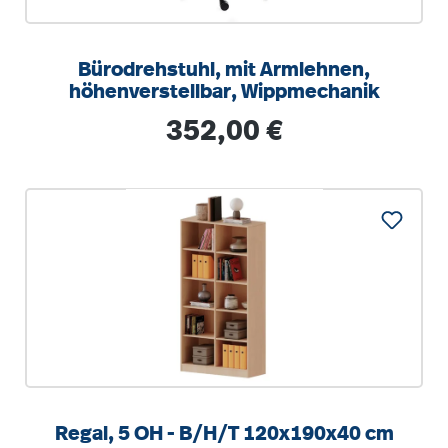
Bürodrehstuhl, mit Armlehnen,
höhenverstellbar, Wippmechanik
Regulärer Preis:
352,00 €
Regal, 5 OH - B/H/T 120x190x40 cm