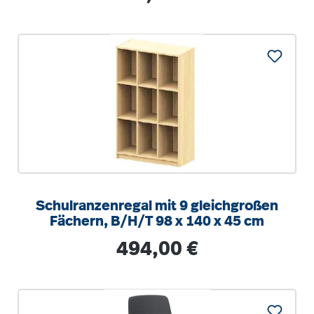
Schulranzenregal mit 9 gleichgroßen
Fächern, B/H/T 98 x 140 x 45 cm
Regulärer Preis:
494,00 €