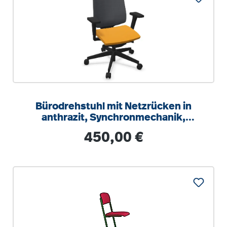
Bürodrehstuhl mit Netzrücken in
anthrazit, Synchronmechanik,
Sitztiefeneinstellung
Regulärer Preis:
450,00 €