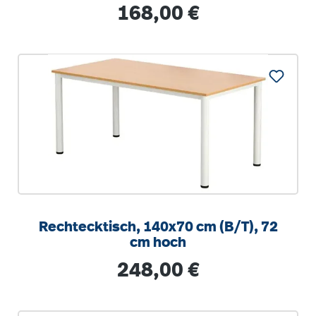
stapelbar
Regulärer Preis:
168,00 €
Rechtecktisch, 140x70 cm (B/T), 72
cm hoch
Regulärer Preis:
248,00 €