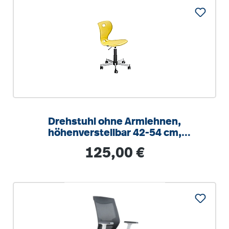
Drehstuhl ohne Armlehnen,
höhenverstellbar 42-54 cm,
Drehkreuz Stahl RAL 9006
Regulärer Preis:
125,00 €