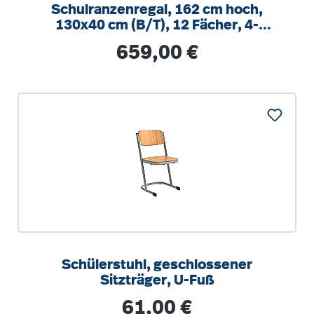
Schulranzenregal, 162 cm hoch,
130x40 cm (B/T), 12 Fächer, 4-
spaltig, XL Variante
Regulärer Preis:
659,00 €
Schülerstuhl, geschlossener
Sitzträger, U-Fuß
Regulärer Preis:
61,00 €