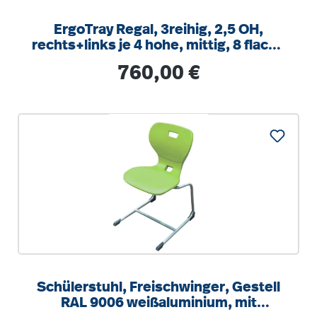
ErgoTray Regal, 3reihig, 2,5 OH,
rechts+links je 4 hohe, mittig, 8 flache
Boxen, B/H/T104,5x100x40cm
Regulärer Preis:
760,00 €
Schülerstuhl, Freischwinger, Gestell
RAL 9006 weißaluminium, mit