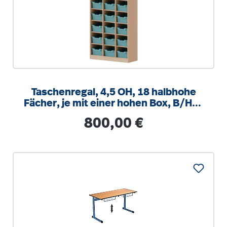
Taschenregal, 4,5 OH, 18 halbhohe
Fächer, je mit einer hohen Box, B/H/T
104,5x172x40cm
Regulärer Preis:
800,00 €