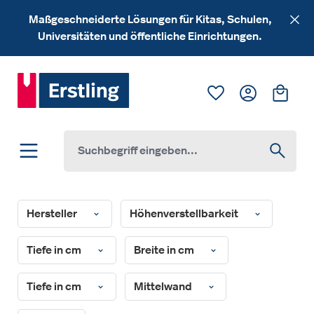
Zum Hauptinhalt springen
Maßgeschneiderte Lösungen für Kitas, Schulen,
Universitäten und öffentliche Einrichtungen.
Du hast 0 Produk
Ware
Hersteller
Höhenverstellbarkeit
Tiefe in cm
Breite in cm
Tiefe in cm
Mittelwand