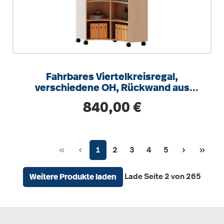
Fahrbares Viertelkreisregal,
verschiedene OH, Rückwand aus
Plexiglas, B/H/T 139,6x118x40cm
Regulärer Preis:
840,00 €
Seite
Seite
Seite
Seite
Seite
1
2
3
4
5
Lade Seite 2 von 265
Weitere Produkte laden