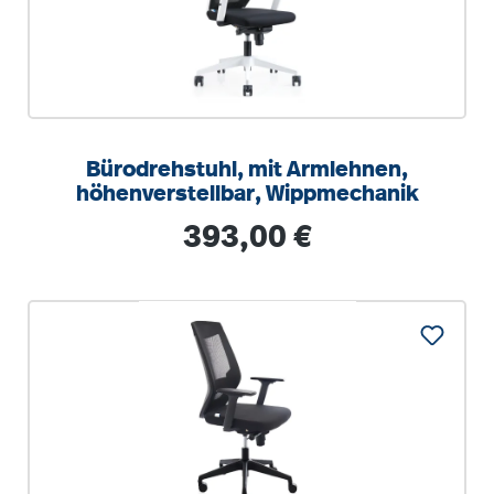
Bürodrehstuhl, mit Armlehnen,
höhenverstellbar, Wippmechanik
Regulärer Preis:
393,00 €