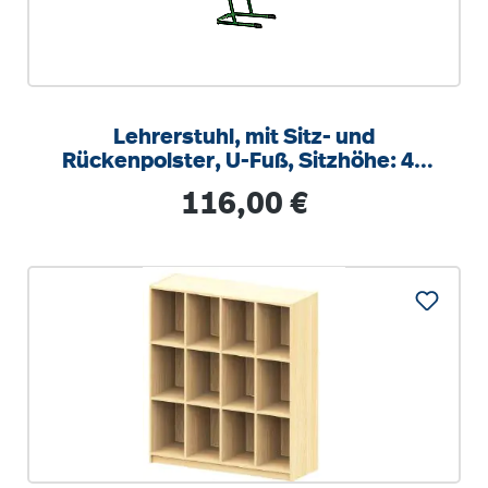
Lehrerstuhl, mit Sitz- und
Rückenpolster, U-Fuß, Sitzhöhe: 46
cm
Regulärer Preis:
116,00 €