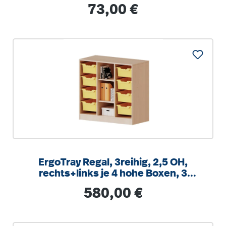
integrierten Aufstuhlschutz
Regulärer Preis:
73,00 €
ErgoTray Regal, 3reihig, 2,5 OH,
rechts+links je 4 hohe Boxen, 3
Fächer mittig,
Regulärer Preis:
580,00 €
B/H/T104,5x100x40cm