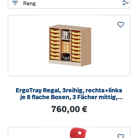
ErgoTray Regal, 3reihig, rechts+links
je 8 flache Boxen, 3 Fächer mittig,
B/H/T 104,5x100x40cm
Regulärer Preis:
760,00 €