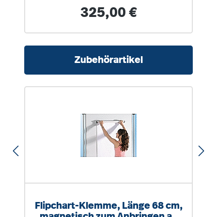
waagerecht fixierbare
Regulärer Preis:
325,00 €
Oberfläche
Produktgalerie überspringen
Zubehörartikel
Flipchart-Klemme, Länge 68 cm,
magnetisch zum Anbringen an