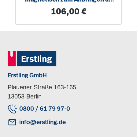
allen Stahltafeln
Regulärer Preis:
106,00 €
Erstling GmbH
Plauener Straße 163-165
13053 Berlin
0800 / 61 79 97-0
info@erstling.de