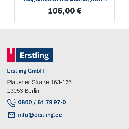
allen Stahltafeln
Regulärer Preis:
106,00 €
Erstling GmbH
Plauener Straße 163-165
13053 Berlin
0800 / 61 79 97-0
info@erstling.de