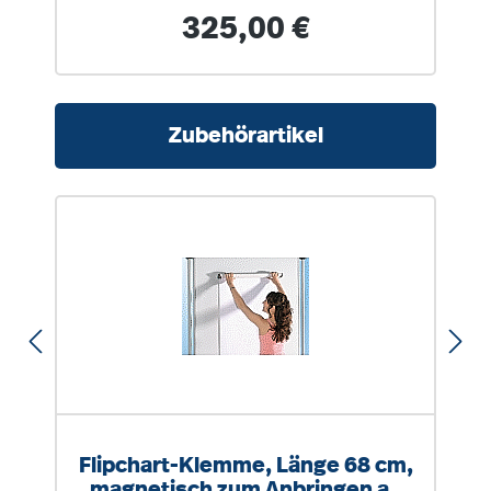
waagerecht fixierbare
Regulärer Preis:
325,00 €
Oberfläche
Produktgalerie überspringen
Zubehörartikel
Flipchart-Klemme, Länge 68 cm,
magnetisch zum Anbringen an