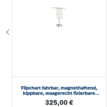
Flipchart fahrbar, magnethaftend,
kippbare, waagerecht fixierbare
Oberfläche
Regulärer Preis:
325,00 €