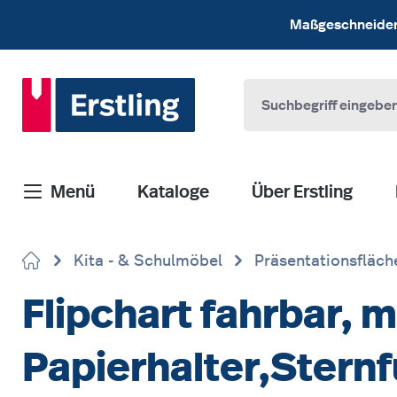
 Hauptinhalt springen
Zur Suche springen
Zur Hauptnavigation springen
Maßgeschneiderte
Menü
Kataloge
Über Erstling
Kita - & Schulmöbel
Präsentationsfläch
Flipchart fahrbar, 
Papierhalter,Stern