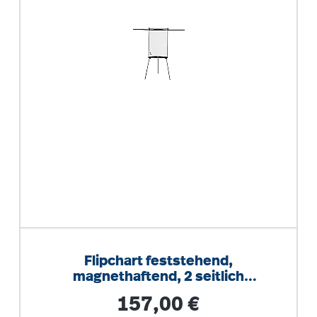
Flipchart feststehend,
magnethaftend, 2 seitlich
ausklappbare Bildhalter
Regulärer Preis:
157,00 €