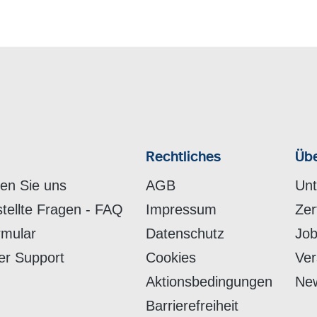
Rechtliches
Übe
hen Sie uns
AGB
Un
stellte Fragen - FAQ
Impressum
Zer
rmular
Datenschutz
Job
er Support
Cookies
Ver
Aktionsbedingungen
New
Barrierefreiheit