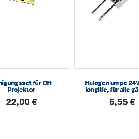
nigungsset für OH-
Halogenlampe 24
Projektor
longlife, für alle 
OHP´s, Betriebsda
Regulärer Preis:
Regulärer Pr
22,00 €
6,55 €
300h.