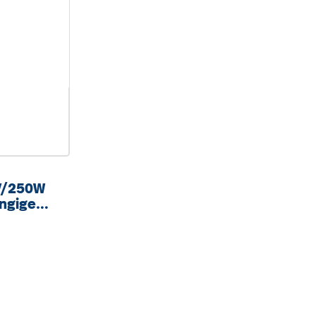
V/250W
gängigen
uer ca.
eis: