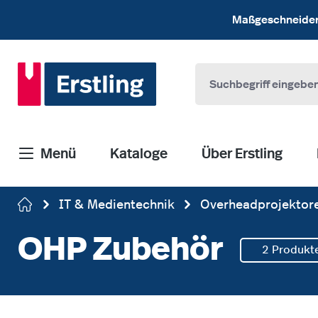
 Hauptinhalt springen
Zur Suche springen
Zur Hauptnavigation springen
Maßgeschneiderte
Menü
Kataloge
Über Erstling
IT & Medientechnik
Overheadprojektor
OHP Zubehör
2 Produkt