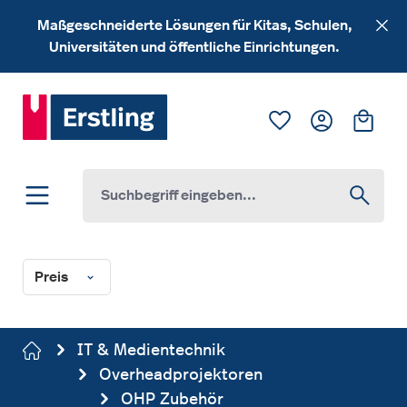
Zum Hauptinhalt springen
Maßgeschneiderte Lösungen für Kitas, Schulen,
Universitäten und öffentliche Einrichtungen.
Du hast 0 Produk
Ware
Preis
IT & Medientechnik
Overheadprojektoren
OHP Zubehör