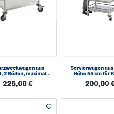
rzweckwagen aus
Servierwagen aus
l, 2 Böden, maximale
Höhe 55 cm für K
tung 100kg, 4 Räder
Regulärer Preis:
Regulärer Prei
225,00 €
200,00 