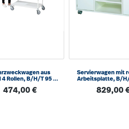
rzweckwagen aus
Servierwagen mit 
 4 Rollen, B/H/T 95 x
Arbeitsplatte, B/H
93 x 54 cm
107 x 52 cm, auf 
Regulärer Preis:
Regulärer Prei
474,00 €
829,00 