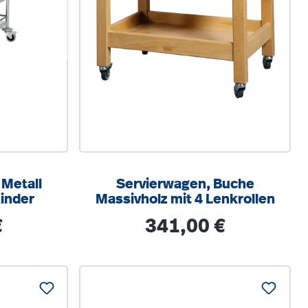
 Metall
Servierwagen, Buche
inder
Massivholz mit 4 Lenkrollen
s:
Regulärer Preis:
€
341,00 €