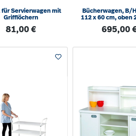
t für Servierwagen mit
Bücherwagen, B/H
Grifflöchern
112 x 60 cm, oben 
zur Buchablage, je
Regulärer Preis:
Regulärer Prei
81,00 €
695,00 
große