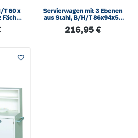
/T 60 x
Servierwagen mit 3 Ebenen
2 Fächer
aus Stahl, B/H/T 86x94x54
 Seite 2
cm, 4 Gummireifen, stabil,
s:
Regulärer Preis:
€
216,95 €
hitze- und säure-