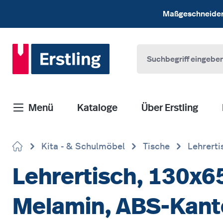
 Hauptinhalt springen
Zur Suche springen
Zur Hauptnavigation springen
Maßgeschneiderte
Menü
Kataloge
Über Erstling
Kita - & Schulmöbel
Tische
Lehrerti
Lehrertisch, 130x65
Melamin, ABS-Kant