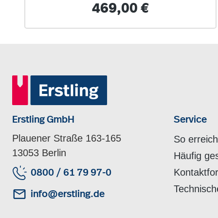
Regulärer Preis:
469,00 €
Erstling GmbH
Service
Plauener Straße 163-165
So erreic
13053 Berlin
Häufig ge
Kontaktfo
0800 / 61 79 97-0
Technisch
info@erstling.de