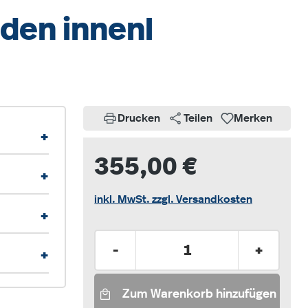
oden innenl
Drucken
Teilen
Merken
+
355,00 €
+
inkl. MwSt. zzgl. Versandkosten
+
Produkt Anzahl: Gib den gew
-
+
+
Zum Warenkorb hinzufügen