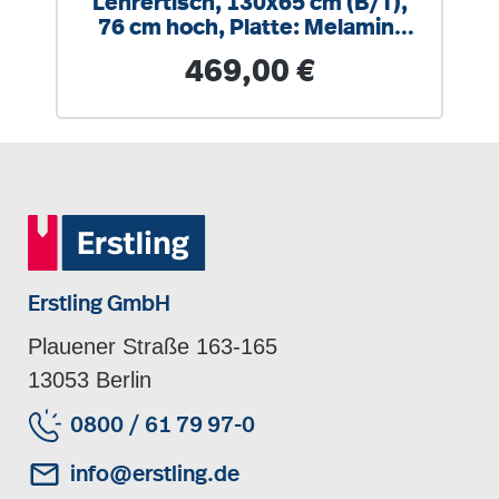
Lehrertisch, 130x65 cm (B/T),
76 cm hoch, Platte: Melamin,
ABS-Kante
Regulärer Preis:
469,00 €
Erstling GmbH
Plauener Straße 163-165
13053 Berlin
0800 / 61 79 97-0
info@erstling.de