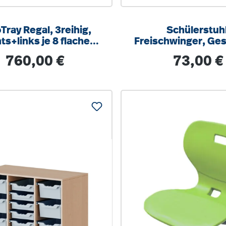
Tray Regal, 3reihig,
Schülerstuhl
ts+links je 8 flache
Freischwinger, Ges
n, 3 Fächer mittig,
9006 weißalumini
Regulärer Preis:
Regulärer Pre
760,00 €
73,00 €
/T 104,5x100x40cm
optionalen Aufstu