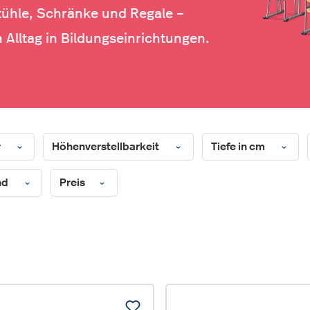
tühle, Schränke und Regale –
 Alltag in Bildungseinrichtungen.
r
Höhenverstellbarkeit
Tiefe in cm
nd
Preis