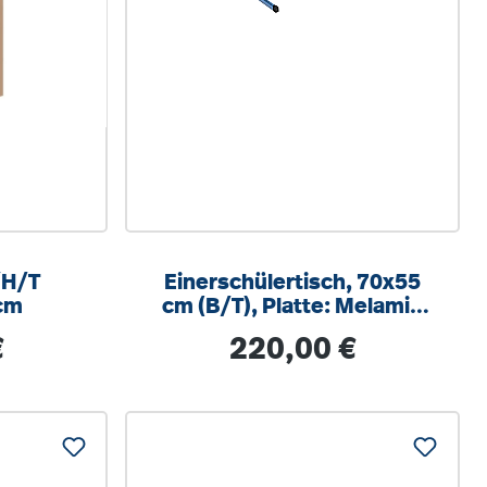
Einerschülertisch, 70x55
cm
cm (B/T), Platte: Melamin
PU-Kante, höhenverstellbar
s:
Regulärer Preis:
€
220,00 €
58-82cm