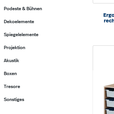
Podeste & Bühnen
Ergo
rech
Dekoelemente
Boxe
B/H
Spiegelelemente
Projektion
Akustik
Boxen
Tresore
Sonstiges