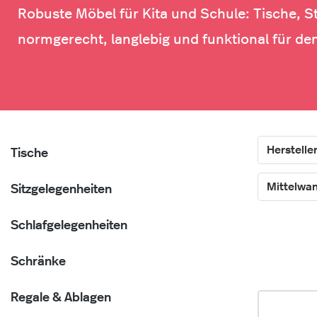
Robuste Möbel für Kita und Schule: Tische, S
normgerecht, langlebig und funktional für den
Herstelle
Tische
Mittelwa
Sitzgelegenheiten
Schlafgelegenheiten
Schränke
Regale & Ablagen