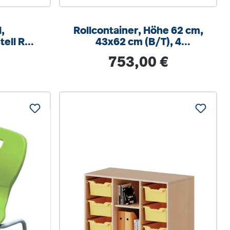
,
Rollcontainer, Höhe 62 cm,
tell RAL
43x62 cm (B/T), 4
um, mit
Schubladen, abschließbar
is:
Regulärer Preis:
753,00 €
hlschutz