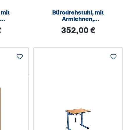
 mit
Bürodrehstuhl, mit
,
Armlehnen,
ar,
höhenverstellbar,
s:
Regulärer Preis:
€
352,00 €
ik
Wippmechanik