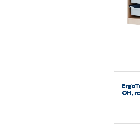
ErgoTr
OH, re
mit
B/H