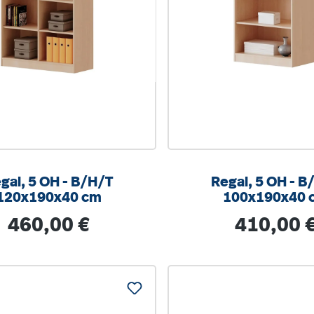
al, 5 OH - B/H/T
Regal, 5 OH - B/H/T
120x190x40 cm
100x190x40 
Regulärer Preis:
Regulärer Prei
460,00 €
410,00 