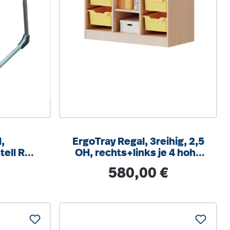
,
ErgoTray Regal, 3reihig, 2,5
tell RAL
OH, rechts+links je 4 hohe
um, mit
Boxen, 3 Fächer mittig,
is:
Regulärer Preis:
580,00 €
hlschutz
B/H/T104,5x100x40cm