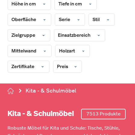
Höhe in cm
Tiefe in cm
Oberfläche
Serie
Stil
Zielgruppe
Einsatzbereich
Mittelwand
Holzart
Zertifikate
Preis
Kita - & Schulmöbel
Kita - & Schulmöbel
7513 Produkte
Robuste Möbel für Kita und Schule: Tische, Stühle,