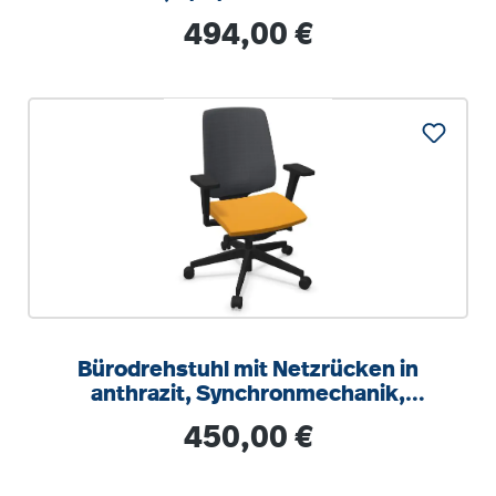
Regulärer Preis:
494,00 €
Bürodrehstuhl mit Netzrücken in
anthrazit, Synchronmechanik,
Sitztiefeneinstellung
Regulärer Preis:
450,00 €