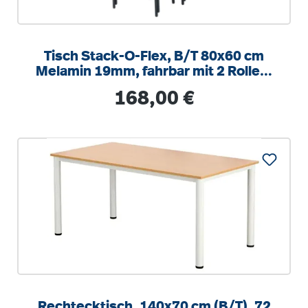
Tisch Stack-O-Flex, B/T 80x60 cm
Melamin 19mm, fahrbar mit 2 Rollen,
stapelbar
Regulärer Preis:
168,00 €
Rechtecktisch, 140x70 cm (B/T), 72