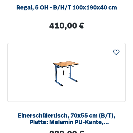
Regal, 5 OH - B/H/T 100x190x40 cm
Regulärer Preis:
410,00 €
Einerschülertisch, 70x55 cm (B/T),
Platte: Melamin PU-Kante,
höhenverstellbar 58-82cm
Regulärer Preis: