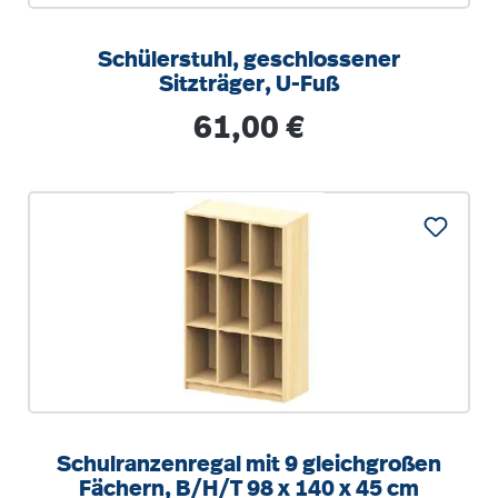
Schülerstuhl, geschlossener
Sitzträger, U-Fuß
Regulärer Preis:
61,00 €
Schulranzenregal mit 9 gleichgroßen
Fächern, B/H/T 98 x 140 x 45 cm