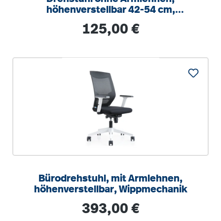
höhenverstellbar 42-54 cm,
Drehkreuz Stahl RAL 9006
Regulärer Preis:
125,00 €
Bürodrehstuhl, mit Armlehnen,
höhenverstellbar, Wippmechanik
Regulärer Preis:
393,00 €