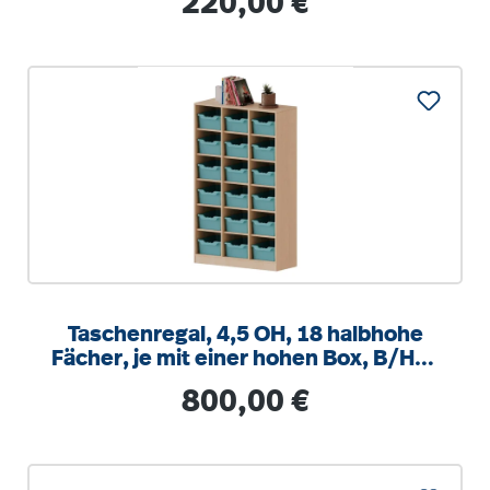
220,00 €
Taschenregal, 4,5 OH, 18 halbhohe
Fächer, je mit einer hohen Box, B/H/T
104,5x172x40cm
Regulärer Preis:
800,00 €