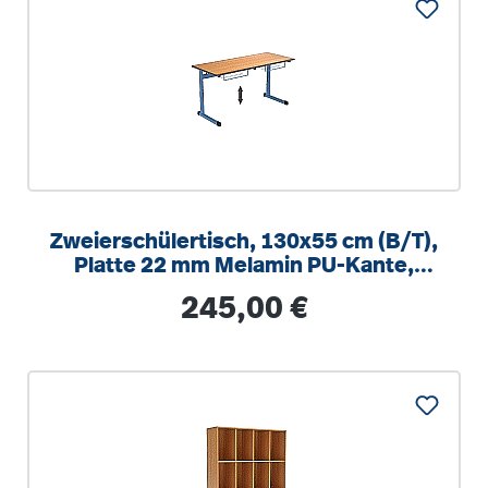
Zweierschülertisch, 130x55 cm (B/T),
Platte 22 mm Melamin PU-Kante,
höhenverstellbar 58-82cm
Regulärer Preis:
245,00 €