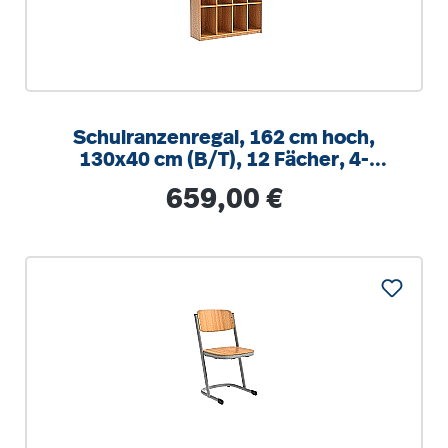
Schulranzenregal, 162 cm hoch,
130x40 cm (B/T), 12 Fächer, 4-
spaltig, XL Variante
Regulärer Preis:
659,00 €