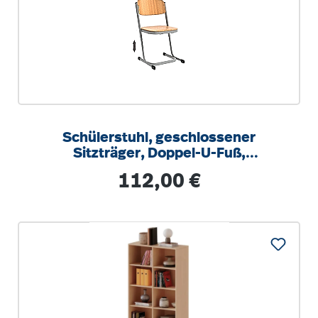
Schülerstuhl, geschlossener
Sitzträger, Doppel-U-Fuß,
höhenverstellbar von 34-42 cm
Regulärer Preis:
112,00 €