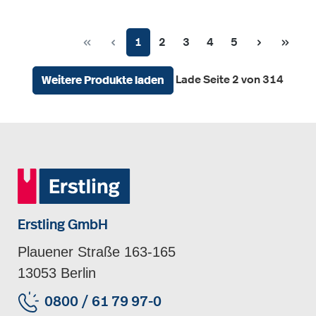
Seite
Seite
Seite
Seite
Seite
1
2
3
4
5
Lade Seite 2 von 314
Weitere Produkte laden
Erstling GmbH
Plauener Straße 163-165
13053 Berlin
0800 / 61 79 97-0