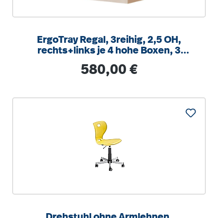
ErgoTray Regal, 3reihig, 2,5 OH,
rechts+links je 4 hohe Boxen, 3
Fächer mittig,
Regulärer Preis:
580,00 €
B/H/T104,5x100x40cm
Drehstuhl ohne Armlehnen,