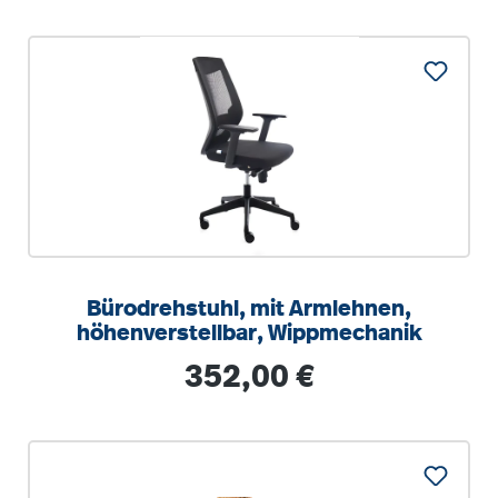
Bürodrehstuhl, mit Armlehnen,
höhenverstellbar, Wippmechanik
Regulärer Preis:
352,00 €