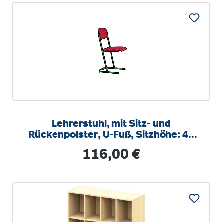
Lehrerstuhl, mit Sitz- und
Rückenpolster, U-Fuß, Sitzhöhe: 46
cm
Regulärer Preis:
116,00 €