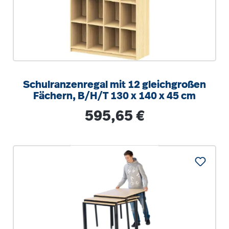
Schulranzenregal mit 12 gleichgroßen
Fächern, B/H/T 130 x 140 x 45 cm
Regulärer Preis:
595,65 €