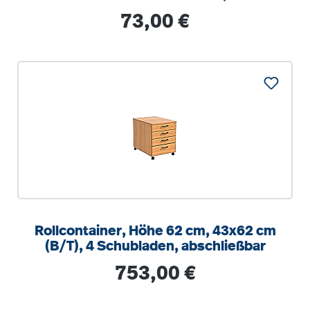
optionalen Aufstuhlschutz
Regulärer Preis:
73,00 €
Rollcontainer, Höhe 62 cm, 43x62 cm
(B/T), 4 Schubladen, abschließbar
Regulärer Preis:
753,00 €