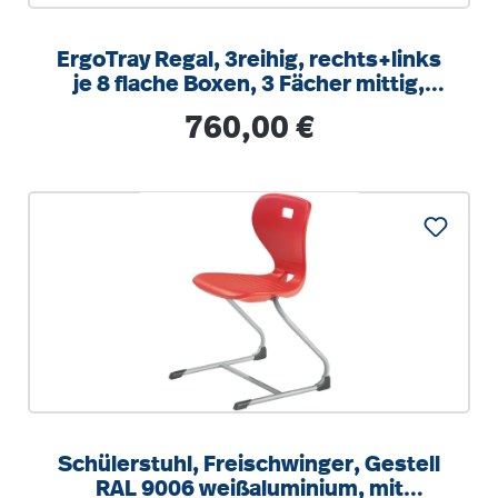
ErgoTray Regal, 3reihig, rechts+links
je 8 flache Boxen, 3 Fächer mittig,
B/H/T 104,5x100x40cm
Regulärer Preis:
760,00 €
Schülerstuhl, Freischwinger, Gestell
RAL 9006 weißaluminium, mit