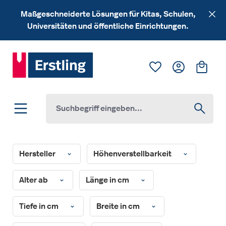
Zum Hauptinhalt springen
Maßgeschneiderte Lösungen für Kitas, Schulen,
Universitäten und öffentliche Einrichtungen.
Du hast 0 Produk
Ware
Hersteller
Höhenverstellbarkeit
Alter ab
Länge in cm
Tiefe in cm
Breite in cm