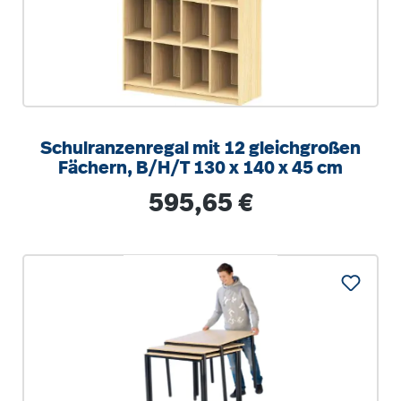
Schulranzenregal mit 12 gleichgroßen
Fächern, B/H/T 130 x 140 x 45 cm
Regulärer Preis:
595,65 €