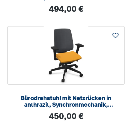
Regulärer Preis:
494,00 €
Bürodrehstuhl mit Netzrücken in
anthrazit, Synchronmechanik,
Sitztiefeneinstellung
Regulärer Preis:
450,00 €