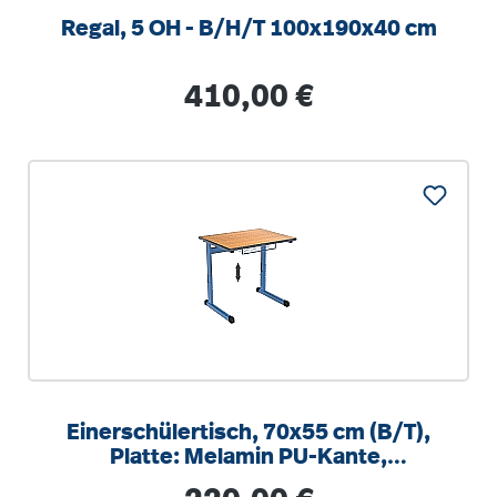
Regal, 5 OH - B/H/T 100x190x40 cm
Regulärer Preis:
410,00 €
Einerschülertisch, 70x55 cm (B/T),
Platte: Melamin PU-Kante,
höhenverstellbar 58-82cm
Regulärer Preis: