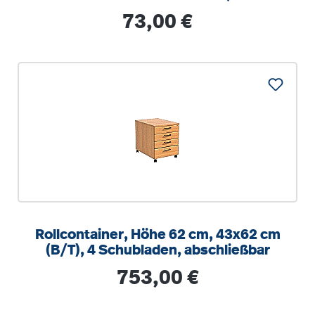
optionalen Aufstuhlschutz
Regulärer Preis:
73,00 €
Rollcontainer, Höhe 62 cm, 43x62 cm
(B/T), 4 Schubladen, abschließbar
Regulärer Preis:
753,00 €