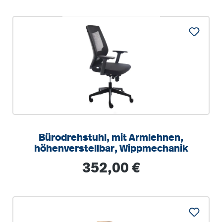
Bürodrehstuhl, mit Armlehnen,
höhenverstellbar, Wippmechanik
Regulärer Preis:
352,00 €