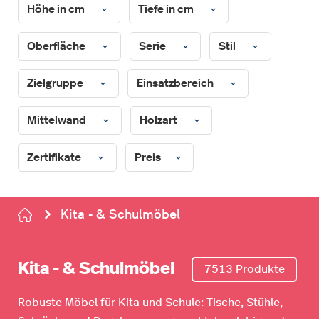
Höhe in cm
Tiefe in cm
Oberfläche
Serie
Stil
Zielgruppe
Einsatzbereich
Mittelwand
Holzart
Zertifikate
Preis
Kita - & Schulmöbel
Kita - & Schulmöbel
7513 Produkte
Robuste Möbel für Kita und Schule: Tische, Stühle,