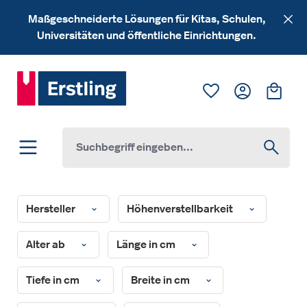
Zum Hauptinhalt springen
Maßgeschneiderte Lösungen für Kitas, Schulen,
Universitäten und öffentliche Einrichtungen.
Du hast 0 Produk
Ware
Hersteller
Höhenverstellbarkeit
Alter ab
Länge in cm
Tiefe in cm
Breite in cm