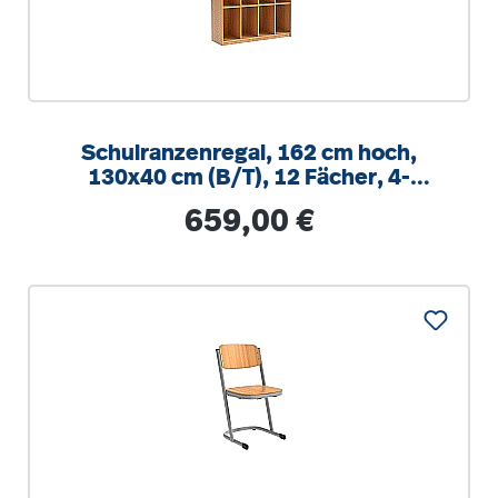
Schulranzenregal, 162 cm hoch,
130x40 cm (B/T), 12 Fächer, 4-
spaltig, XL Variante
Regulärer Preis:
659,00 €