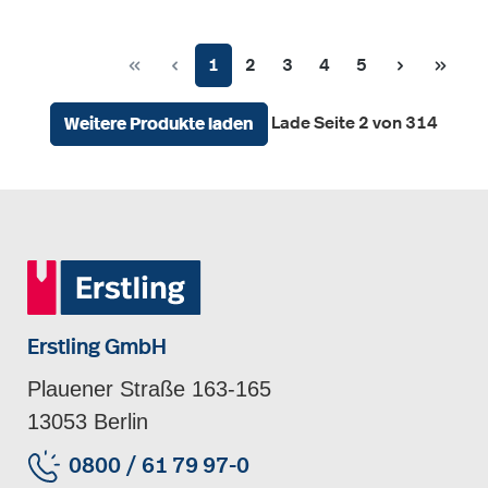
Seite
Seite
Seite
Seite
Seite
1
2
3
4
5
Lade Seite 2 von 314
Weitere Produkte laden
Erstling GmbH
Plauener Straße 163-165
13053 Berlin
0800 / 61 79 97-0