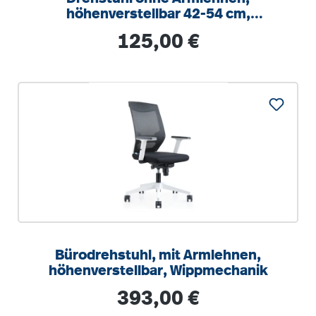
höhenverstellbar 42-54 cm,
Drehkreuz Stahl RAL 9006
Regulärer Preis:
125,00 €
Bürodrehstuhl, mit Armlehnen,
höhenverstellbar, Wippmechanik
Regulärer Preis:
393,00 €