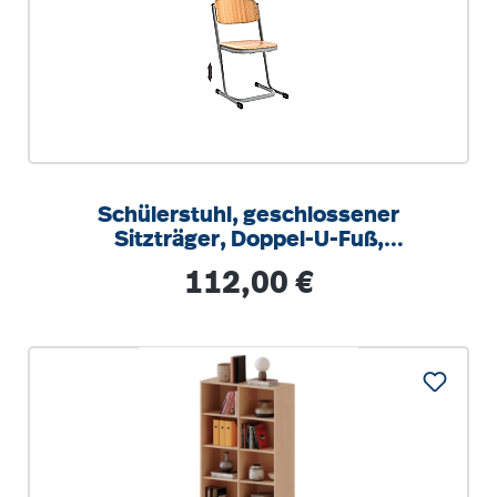
Schülerstuhl, geschlossener
Sitzträger, Doppel-U-Fuß,
höhenverstellbar von 34-42 cm
Regulärer Preis:
112,00 €