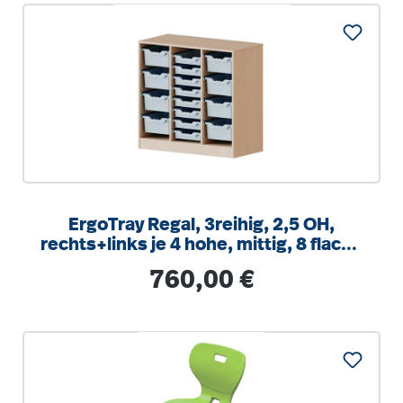
ErgoTray Regal, 3reihig, 2,5 OH,
rechts+links je 4 hohe, mittig, 8 flache
Boxen, B/H/T104,5x100x40cm
Regulärer Preis:
760,00 €