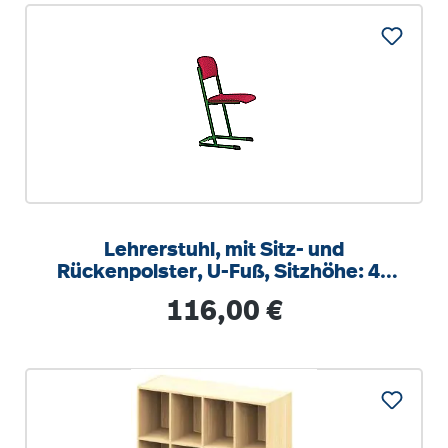
Lehrerstuhl, mit Sitz- und
Rückenpolster, U-Fuß, Sitzhöhe: 46
cm
Regulärer Preis:
116,00 €