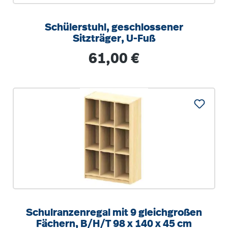
Schülerstuhl, geschlossener
Sitzträger, U-Fuß
Regulärer Preis:
61,00 €
Schulranzenregal mit 9 gleichgroßen
Fächern, B/H/T 98 x 140 x 45 cm