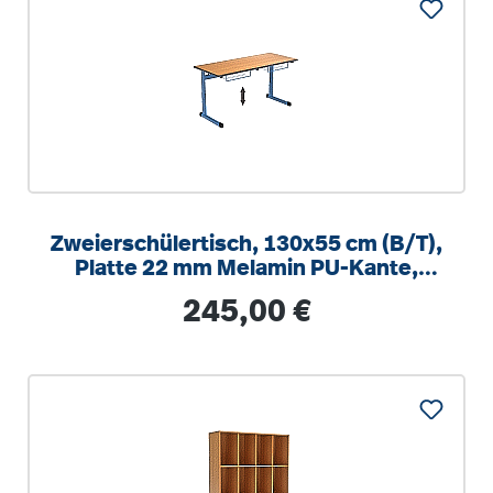
Zweierschülertisch, 130x55 cm (B/T),
Platte 22 mm Melamin PU-Kante,
höhenverstellbar 58-82cm
Regulärer Preis:
245,00 €