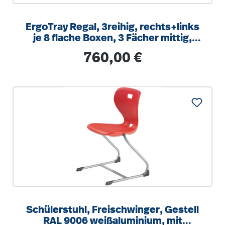
ErgoTray Regal, 3reihig, rechts+links
je 8 flache Boxen, 3 Fächer mittig,
B/H/T 104,5x100x40cm
Regulärer Preis:
760,00 €
Schülerstuhl, Freischwinger, Gestell
RAL 9006 weißaluminium, mit