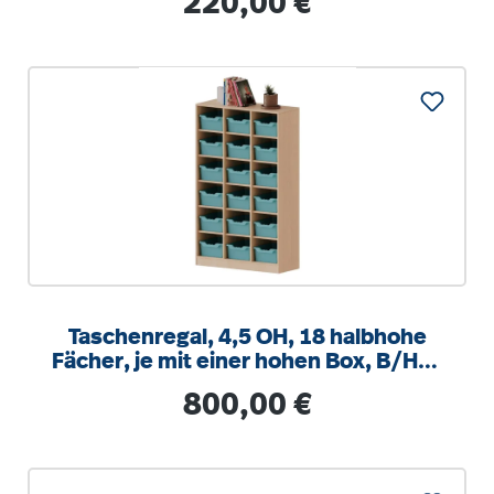
220,00 €
Taschenregal, 4,5 OH, 18 halbhohe
Fächer, je mit einer hohen Box, B/H/T
104,5x172x40cm
Regulärer Preis:
800,00 €