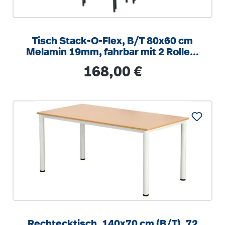
Tisch Stack-O-Flex, B/T 80x60 cm
Melamin 19mm, fahrbar mit 2 Rollen,
stapelbar
Regulärer Preis:
168,00 €
Rechtecktisch, 140x70 cm (B/T), 72