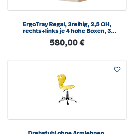
ErgoTray Regal, 3reihig, 2,5 OH,
rechts+links je 4 hohe Boxen, 3
Fächer mittig,
Regulärer Preis:
580,00 €
B/H/T104,5x100x40cm
Drehstuhl ohne Armlehnen,