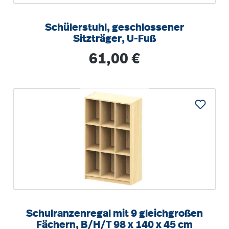
Schülerstuhl, geschlossener
Sitzträger, U-Fuß
Regulärer Preis:
61,00 €
Schulranzenregal mit 9 gleichgroßen
Fächern, B/H/T 98 x 140 x 45 cm