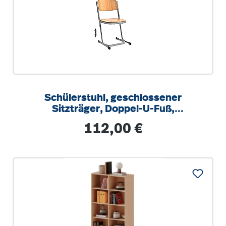
Schülerstuhl, geschlossener
Sitzträger, Doppel-U-Fuß,
höhenverstellbar von 34-42 cm
Regulärer Preis:
112,00 €