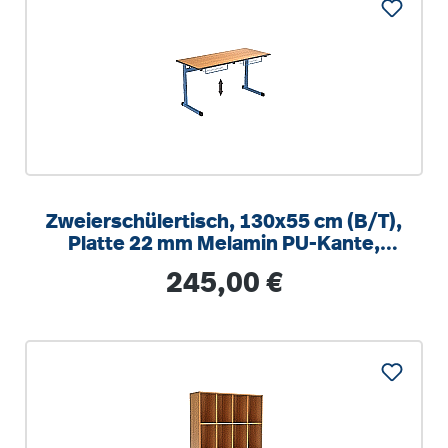
Zweierschülertisch, 130x55 cm (B/T),
Platte 22 mm Melamin PU-Kante,
höhenverstellbar 58-82cm
Regulärer Preis:
245,00 €