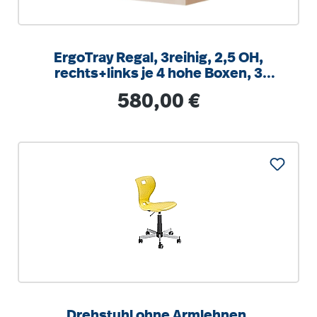
ErgoTray Regal, 3reihig, 2,5 OH,
rechts+links je 4 hohe Boxen, 3
Fächer mittig,
Regulärer Preis:
580,00 €
B/H/T104,5x100x40cm
Drehstuhl ohne Armlehnen,