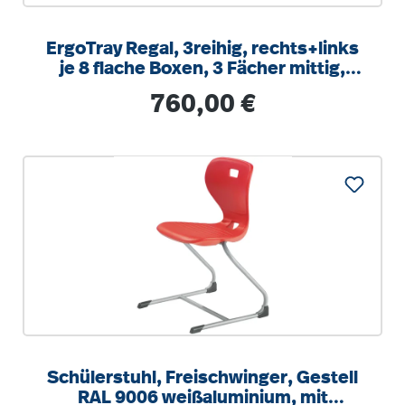
ErgoTray Regal, 3reihig, rechts+links
je 8 flache Boxen, 3 Fächer mittig,
B/H/T 104,5x100x40cm
Regulärer Preis:
760,00 €
Schülerstuhl, Freischwinger, Gestell
RAL 9006 weißaluminium, mit