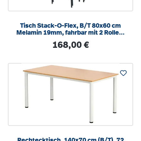
Tisch Stack-O-Flex, B/T 80x60 cm
Melamin 19mm, fahrbar mit 2 Rollen,
stapelbar
Regulärer Preis:
168,00 €
Rechtecktisch, 140x70 cm (B/T), 72