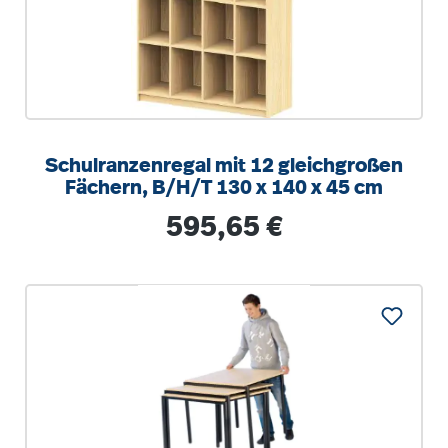
Schulranzenregal mit 12 gleichgroßen
Fächern, B/H/T 130 x 140 x 45 cm
Regulärer Preis:
595,65 €