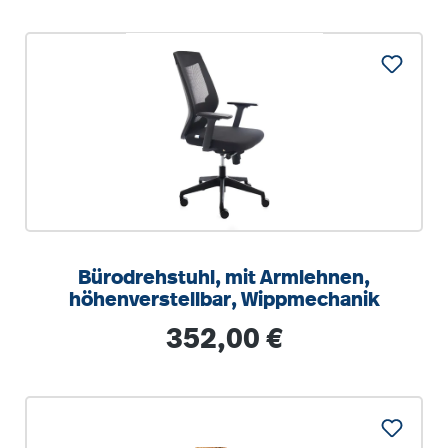
Bürodrehstuhl, mit Armlehnen,
höhenverstellbar, Wippmechanik
Regulärer Preis:
352,00 €