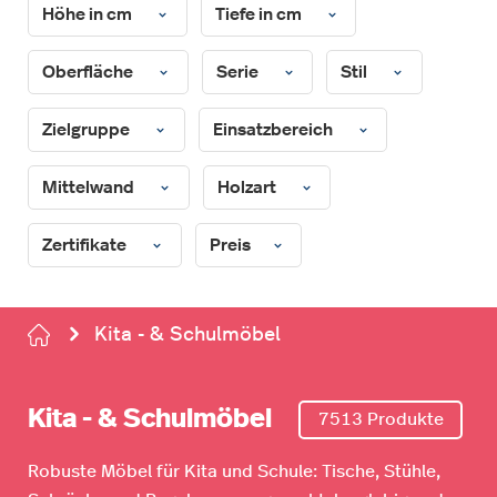
Höhe in cm
Tiefe in cm
Oberfläche
Serie
Stil
Zielgruppe
Einsatzbereich
Mittelwand
Holzart
Zertifikate
Preis
Kita - & Schulmöbel
Kita - & Schulmöbel
7513 Produkte
Robuste Möbel für Kita und Schule: Tische, Stühle,