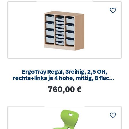
ErgoTray Regal, 3reihig, 2,5 OH,
rechts+links je 4 hohe, mittig, 8 flache
Boxen, B/H/T104,5x100x40cm
Regulärer Preis:
760,00 €