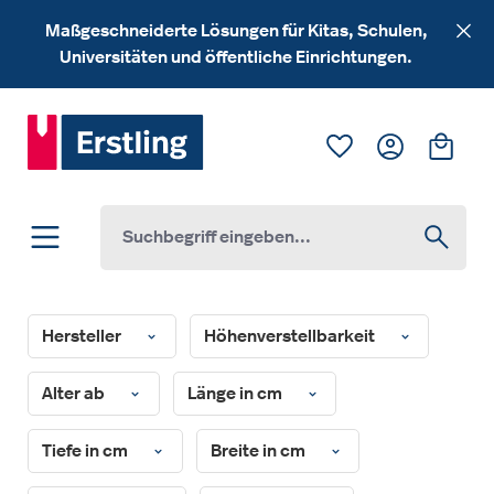
Zum Hauptinhalt springen
Maßgeschneiderte Lösungen für Kitas, Schulen,
Universitäten und öffentliche Einrichtungen.
Du hast 0 Produk
Ware
Hersteller
Höhenverstellbarkeit
Alter ab
Länge in cm
Tiefe in cm
Breite in cm