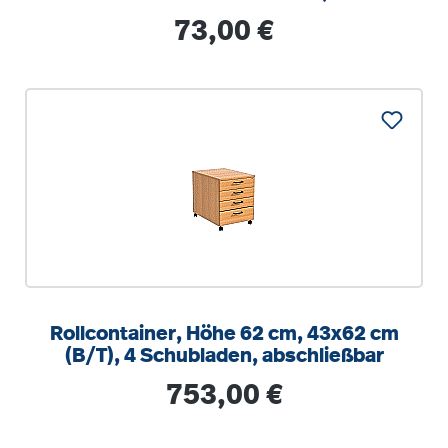
optionalen Aufstuhlschutz
Regulärer Preis:
73,00 €
Rollcontainer, Höhe 62 cm, 43x62 cm
(B/T), 4 Schubladen, abschließbar
Regulärer Preis:
753,00 €