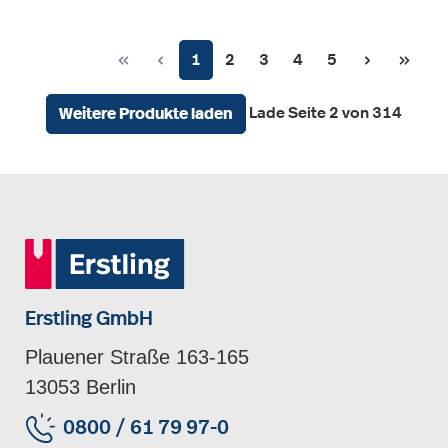
Seite
Seite
Seite
Seite
Seite
1
2
3
4
5
Lade Seite 2 von 314
Weitere Produkte laden
Erstling GmbH
Plauener Straße 163-165
13053 Berlin
0800 / 61 79 97-0