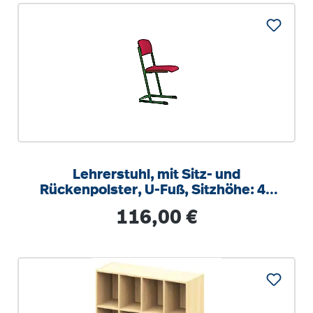
Lehrerstuhl, mit Sitz- und
Rückenpolster, U-Fuß, Sitzhöhe: 46
cm
Regulärer Preis:
116,00 €