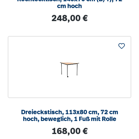
cm hoch
Regulärer Preis:
248,00 €
Dreieckstisch, 113x80 cm, 72 cm
hoch, beweglich, 1 Fuß mit Rolle
Regulärer Preis:
168,00 €