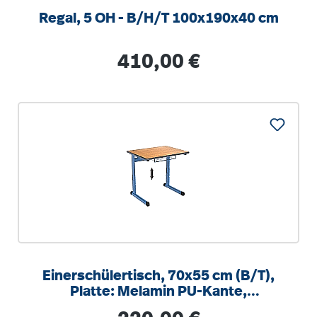
Regal, 5 OH - B/H/T 100x190x40 cm
Regulärer Preis:
410,00 €
Einerschülertisch, 70x55 cm (B/T),
Platte: Melamin PU-Kante,
höhenverstellbar 58-82cm
Regulärer Preis: