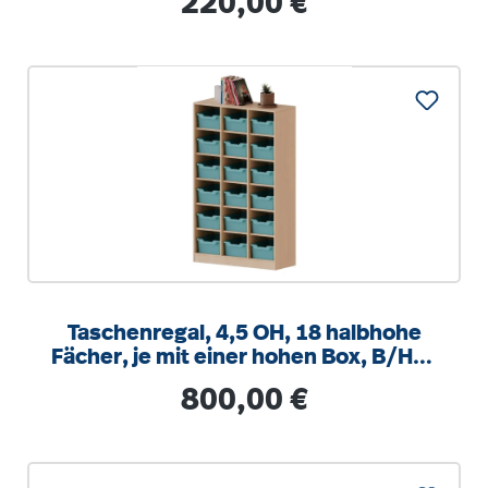
220,00 €
Taschenregal, 4,5 OH, 18 halbhohe
Fächer, je mit einer hohen Box, B/H/T
104,5x172x40cm
Regulärer Preis:
800,00 €