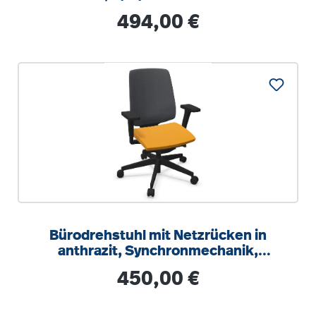
Regulärer Preis:
494,00 €
Bürodrehstuhl mit Netzrücken in
anthrazit, Synchronmechanik,
Sitztiefeneinstellung
Regulärer Preis:
450,00 €