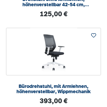
höhenverstellbar 42-54 cm,
Drehkreuz Stahl RAL 9006
Regulärer Preis:
125,00 €
Bürodrehstuhl, mit Armlehnen,
höhenverstellbar, Wippmechanik
Regulärer Preis:
393,00 €