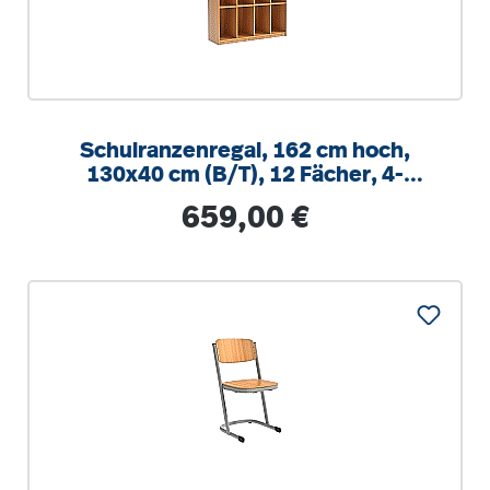
Schulranzenregal, 162 cm hoch,
130x40 cm (B/T), 12 Fächer, 4-
spaltig, XL Variante
Regulärer Preis:
659,00 €