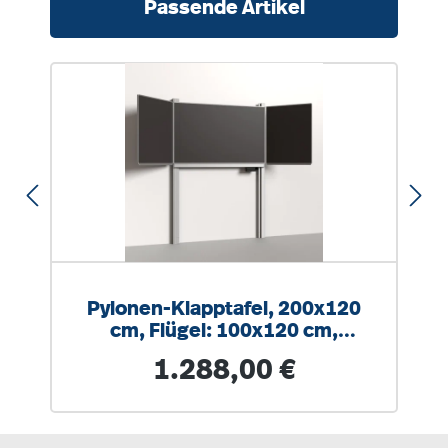
Passende Artikel
Pylonen-Klapptafel, 200x120
cm, Flügel: 100x120 cm,
Stahlemaille anthrazit
Regulärer Preis:
1.288,00 €