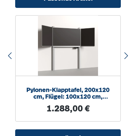
Pylonen-Klapptafel, 200x120
cm, Flügel: 100x120 cm,
Stahlemaille anthrazit
Regulärer Preis:
1.288,00 €
Produktgalerie überspringen