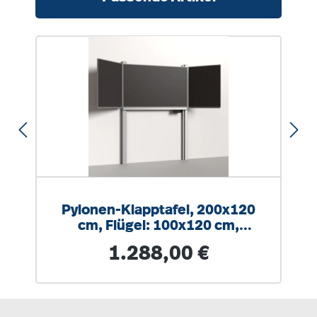
Pylonen-Klapptafel, 200x120
cm, Flügel: 100x120 cm,
Stahlemaille anthrazit
Regulärer Preis:
1.288,00 €